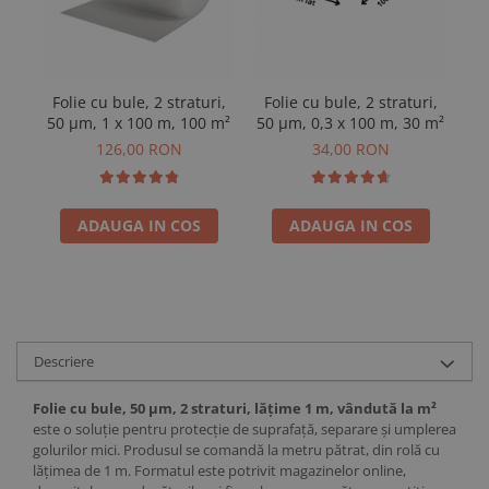
Folie cu bule, 2 straturi,
Folie cu bule, 2 straturi,
Fo
50 µm, 1 x 100 m, 100 m²
50 µm, 0,3 x 100 m, 30 m²
50
126,00 RON
34,00 RON
ADAUGA IN COS
ADAUGA IN COS
Descriere
Folie cu bule, 50 µm, 2 straturi, lățime 1 m, vândută la m²
este o soluție pentru protecție de suprafață, separare și umplerea
golurilor mici. Produsul se comandă la metru pătrat, din rolă cu
lățimea de 1 m. Formatul este potrivit magazinelor online,