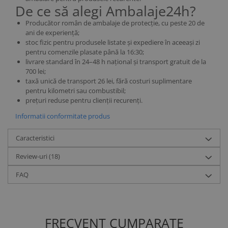
De ce să alegi Ambalaje24h?
Producător român de ambalaje de protecție, cu peste 20 de
ani de experiență;
stoc fizic pentru produsele listate și expediere în aceeași zi
pentru comenzile plasate până la 16:30;
livrare standard în 24–48 h național și transport gratuit de la
700 lei;
taxă unică de transport 26 lei, fără costuri suplimentare
pentru kilometri sau combustibil;
prețuri reduse pentru clienții recurenți.
Informatii conformitate produs
Caracteristici
Review-uri
(18)
FAQ
FRECVENT CUMPARATE