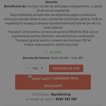
Atentie:
Beneficiezi de:
Furnizor român de ambalaje și echipamente, cu peste
20 de ani de experiență
Disponibilitatea actuală este cea afișată pe pagina produsului
Pentru produsele aflate în stoc, comenzile confirmate până la 16:30 se
expediază în aceeași zi; livrarea standard estimată este de 24–48 h la
nivel național
Transport 26 lei pentru comenzi de până la 699,99 lei, fără costuri
suplimentare pentru kilometri, arie extinsă sau combustibil
Transport gratuit pentru comenzi de minimum 700 lei
Prețuri reduse pentru clienții recurenți
IN STOC
Durata de livrare:
National 24h - max 48h
ADAUGA IN COS
COMANDĂ PRIN
WHATSAPP
Cod Produs:
fbpr0501mp
Ai nevoie de ajutor?
0747 747 747