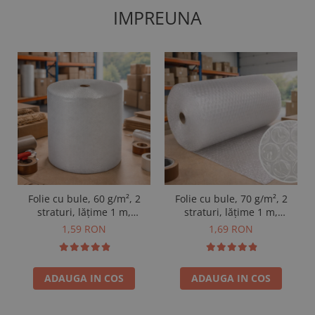
IMPREUNA
Folie cu bule, 60 g/m², 2
Folie cu bule, 70 g/m², 2
straturi, lățime 1 m,
straturi, lățime 1 m,
vândută la m²
vândută la m²
1,59 RON
1,69 RON
ADAUGA IN COS
ADAUGA IN COS