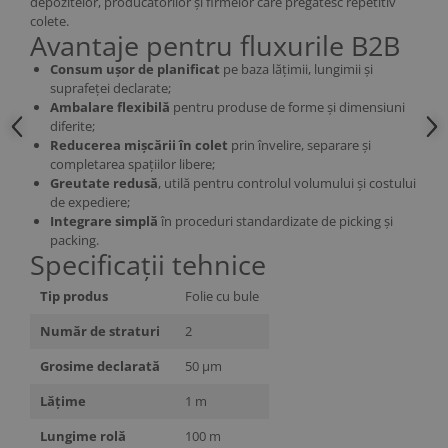
depozitelor, producătorilor și firmelor care pregătesc repetitiv
colete.
Avantaje pentru fluxurile B2B
Consum ușor de planificat
pe baza lățimii, lungimii și
suprafeței declarate;
Ambalare flexibilă
pentru produse de forme și dimensiuni
diferite;
Reducerea mișcării în colet
prin învelire, separare și
completarea spațiilor libere;
Greutate redusă
, utilă pentru controlul volumului și costului
de expediere;
Integrare simplă
în proceduri standardizate de picking și
packing.
Specificații tehnice
Tip produs
Folie cu bule
Număr de straturi
2
Grosime declarată
50 µm
Lățime
1 m
Lungime rolă
100 m