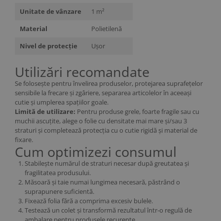
Unitate de vânzare
1 m²
Material
Polietilenă
Nivel de protecție
Ușor
Utilizări recomandate
Se folosește pentru învelirea produselor, protejarea suprafețelor
sensibile la frecare și zgâriere, separarea articolelor în aceeași
cutie și umplerea spațiilor goale.
Limită de utilizare:
Pentru produse grele, foarte fragile sau cu
muchii ascuțite, alege o folie cu densitate mai mare și/sau 3
straturi și completează protecția cu o cutie rigidă și material de
fixare.
Cum optimizezi consumul
Stabilește numărul de straturi necesar după greutatea și
fragilitatea produsului.
Măsoară și taie numai lungimea necesară, păstrând o
suprapunere suficientă.
Fixează folia fără a comprima excesiv bulele.
Testează un colet și transformă rezultatul într-o regulă de
ambalare pentru produsele recurente.