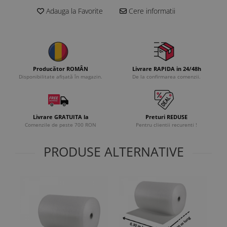
Adauga la Favorite
Cere informatii
Producător ROMÂN
Livrare RAPIDA in 24/48h
Disponibilitate afișată în magazin.
De la confirmarea comenzii.
Livrare GRATUITA la
Preturi REDUSE
Comenzile de peste 700 RON
Pentru clientii recurenti !
PRODUSE ALTERNATIVE