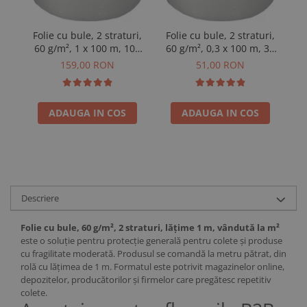
Folie cu bule, 2 straturi,
Folie cu bule, 2 straturi,
Fo
60 g/m², 1 x 100 m, 100
60 g/m², 0,3 x 100 m, 30
6
m²
m²
159,00 RON
51,00 RON
ADAUGA IN COS
ADAUGA IN COS
Descriere
Folie cu bule, 60 g/m², 2 straturi, lățime 1 m, vândută la m²
este o soluție pentru protecție generală pentru colete și produse
cu fragilitate moderată. Produsul se comandă la metru pătrat, din
rolă cu lățimea de 1 m. Formatul este potrivit magazinelor online,
depozitelor, producătorilor și firmelor care pregătesc repetitiv
colete.