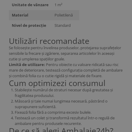
Unitate de vânzare
1 m²
Material
Polietilenă
Nivel de protecție
Standard
Utilizări recomandate
Se folosește pentru învelirea produselor, protejarea suprafețelor
sensibile la frecare și zgâriere, separarea articolelor în aceeași
cutie și umplerea spațiilor goale.
Limită de utilizare:
Pentru obiecte cu valoare ridicată sau risc
mare de deteriorare, testează configurația completă de ambalare
și combină folia cu o cutie rigidă și materiale de fixare.
Cum optimizezi consumul
Stabilește numărul de straturi necesar după greutatea și
fragilitatea produsului.
Măsoară și taie numai lungimea necesară, păstrând o
suprapunere suficientă.
Fixează folia fără a comprima excesiv bulele.
Testează un colet și transformă rezultatul într-o regulă de
ambalare pentru produsele recurente.
De ce să alegi Ambalaje24h?