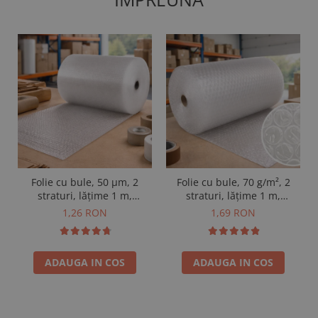
Folie cu bule, 50 µm, 2
Folie cu bule, 70 g/m², 2
straturi, lățime 1 m,
straturi, lățime 1 m,
vândută la m²
vândută la m²
1,26 RON
1,69 RON
ADAUGA IN COS
ADAUGA IN COS