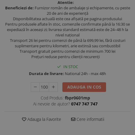
Atentie:
Beneficiezi de:
Furnizor român de ambalaje și echipamente, cu peste
20 de ani de experiență
Disponibilitatea actuală este cea afișată pe pagina produsului
Pentru produsele aflate în stoc, comenzile confirmate până la 16:30 se
expediază în aceeași zi; livrarea standard estimată este de 24–48 h la
nivel național
Transport 26 lei pentru comenzi de până la 699,99 lei, fără costuri
suplimentare pentru kilometri, arie extinsă sau combustibil
Transport gratuit pentru comenzi de minimum 700 lei
Prețuri reduse pentru clienții recurenți
IN STOC
Durata de livrare:
National 24h - max 48h
ADAUGA IN COS
Cod Produs:
fbpr0601mp
Ai nevoie de ajutor?
0747 747 747
Adauga la Favorite
Cere informatii