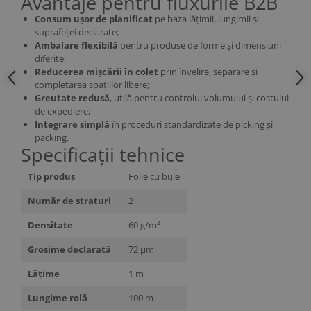
Avantaje pentru fluxurile B2B
Consum ușor de planificat
pe baza lățimii, lungimii și
suprafeței declarate;
Ambalare flexibilă
pentru produse de forme și dimensiuni
diferite;
Reducerea mișcării în colet
prin învelire, separare și
completarea spațiilor libere;
Greutate redusă
, utilă pentru controlul volumului și costului
de expediere;
Integrare simplă
în proceduri standardizate de picking și
packing.
Specificații tehnice
Tip produs
Folie cu bule
Număr de straturi
2
Densitate
60 g/m²
Grosime declarată
72 µm
Lățime
1 m
Lungime rolă
100 m