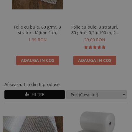
Folie cu bule, 80 g/m², 3
Folie cu bule, 3 straturi,
Fo
straturi, lățime 1 m,
80 g/m², 0,2 x 100 m, 20
8
vândută la m²
m²
1,99 RON
29,00 RON
ADAUGA IN COS
ADAUGA IN COS
Afiseaza:
1-
6
din
6
produse
FILTRE