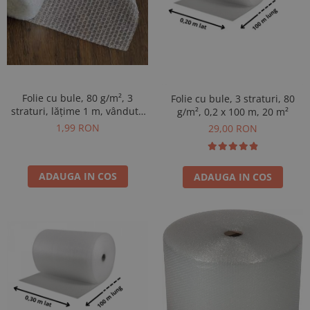
Folie cu bule, 80 g/m², 3
Folie cu bule, 3 straturi, 80
straturi, lățime 1 m, vândută
g/m², 0,2 x 100 m, 20 m²
la m²
1,99 RON
29,00 RON
ADAUGA IN COS
ADAUGA IN COS