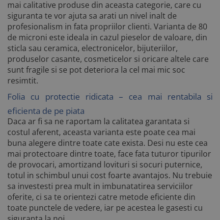
mai calitative produse din aceasta categorie, care cu
siguranta te vor ajuta sa arati un nivel inalt de
profesionalism in fata propriilor clienti. Varianta de 80
de microni este ideala in cazul pieselor de valoare, din
sticla sau ceramica, electronicelor, bijuteriilor,
produselor casante, cosmeticelor si oricare altele care
sunt fragile si se pot deteriora la cel mai mic soc
resimtit.
Folia cu protectie ridicata – cea mai rentabila si
eficienta de pe piata
Daca ar fi sa ne raportam la calitatea garantata si
costul aferent, aceasta varianta este poate cea mai
buna alegere dintre toate cate exista. Desi nu este cea
mai protectoare dintre toate, face fata tuturor tipurilor
de provocari, amortizand lovituri si socuri puternice,
totul in schimbul unui cost foarte avantajos. Nu trebuie
sa investesti prea mult in imbunatatirea serviciilor
oferite, ci sa te orientezi catre metode eficiente din
toate punctele de vedere, iar pe acestea le gasesti cu
siguranta la noi.