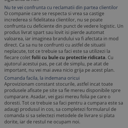
Nu te vei confrunta cu reclamatii din partea clientilor
O companie care se respecta si vrea sa castige
increderea si fidelitatea clientilor, nu se poate
confrunta cu deficiente din punct de vedere logistic. Un
produs livrat spart sau lovit isi pierde automat
valoarea, iar imaginea brandului va fi afectata in mod
direct. Ca sa nu te confrunti cu astfel de situatii
neplacute, tot ce trebuie sa faci este sa utilizezi la
fiecare colet
folii cu bule cu protectie ridicata
. Cu
ajutorul acestui pas, pe cat de simplu, pe atat de
important, nu vei mai avea nicio grija pe acest plan.
Comanda facila, la indemana oricui
Aprovizionam constant stocurile, astfel incat toate
produsele afisate pe site sa fie mereu disponibile spre
cumparare. Asadar, vei gasi mereu folia pe care o
doresti. Tot ce trebuie sa faci pentru a cumpara este sa
adaugi produsul in cos, sa completezi formularul de
comanda si sa selectezi metodele de livrare si plata
dorite, iar de restul ne ocupam noi.