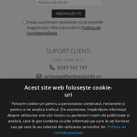
Vreau sa primesc newsletter cu promotiile
magazinului. Afla mai multe in
Politica de
Confidentialitate
SUPORT CLIENTI
Luni - Vineri 9-17
0747 747 747
ambalaje@ambalaje24h.ro
Acest site web folosește cookie-
uri
MAGAZINUL MEU
Folosim cookie-uri pentru a personaliza conținutul, reclamele și
CLIENTI
pentru a ne analiza traficul. De asemenea, împărtășim informații
despre utilizarea site-ului nostru cu partenerii noștri de publicitate și
analiză, care le pot combina cu alte informații pe care le-ați furnizat
DATE COMERCIALE
sau pe care le-au colectat din utilizarea serviciilor lor.
Politica de
confidențialitate