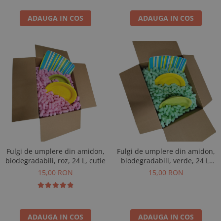
ADAUGA IN COS
ADAUGA IN COS
Fulgi de umplere din amidon,
Fulgi de umplere din amidon,
biodegradabili, roz, 24 L, cutie
biodegradabili, verde, 24 L,
cutie
15,00 RON
15,00 RON
ADAUGA IN COS
ADAUGA IN COS