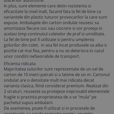
afacerilor autohtone.
In plus, sunt elemente care detin rezistenta si
eficacitate la nivel inalt, facand fata la fel de bine ca
variantele din plastic tuturor provocarilor la care sunt
expuse. Ambalajele din carton ondulat reusesc sa
amortizeze fiecare soc sau ciocnire si vor proteja in
acelasi timp continutul coletelor de praf si umiditate.
La fel de bine pot fi utilizate si pentru umplerea
golurilor din colet, in asa fel incat produsele sa aiba o
pozitie cat mai fixa, pentru a nu se deteriora in cazul
unor conditii nefavorabile de transport.
Eficienta ridicata
Majoritatea sulurilor sunt reprezentate de un val de
carton de 10 metri patrati si o latime de un m. Cartonul
ondulat are o densitate mult mai ridicata decat
varianta clasica, fiind considerat premium. Realizat din
2 straturi, reuseste sa protejeze ireprosabil elementele
fragile si prezinta proprietatea de a se "mula" pe
pachetul supus ambalarii.
De asemenea, poate fi utilizat si in procesele de
constructii, cu rol de protectie pentru anumite