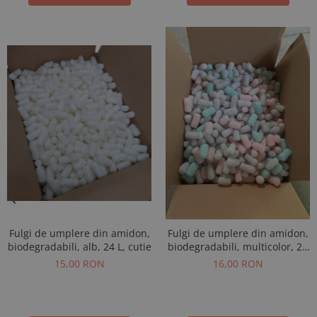
Fulgi de umplere din amidon,
Fulgi de umplere din amidon,
biodegradabili, alb, 24 L, cutie
biodegradabili, multicolor, 24
L, cutie
15,00 RON
16,00 RON