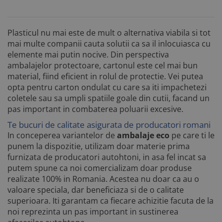
Plasticul nu mai este de mult o alternativa viabila si tot
mai multe companii cauta solutii ca sa il inlocuiasca cu
elemente mai putin nocive. Din perspectiva
ambalajelor protectoare, cartonul este cel mai bun
material, fiind eficient in rolul de protectie. Vei putea
opta pentru carton ondulat cu care sa iti impachetezi
coletele sau sa umpli spatiile goale din cutii, facand un
pas important in combaterea poluarii excesive.
Te bucuri de calitate asigurata de producatori romani
In conceperea variantelor de
ambalaje eco
pe care ti le
punem la dispozitie, utilizam doar materie prima
furnizata de producatori autohtoni, in asa fel incat sa
putem spune ca noi comercializam doar produse
realizate 100% in Romania. Acestea nu doar ca au o
valoare speciala, dar beneficiaza si de o calitate
superioara. Iti garantam ca fiecare achizitie facuta de la
noi reprezinta un pas important in sustinerea