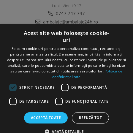
Luni - Vineri 9-17
0747 747 747
ambalaje@ambalaje24h.ro
Acest site web folosește cookie-
uri
MAGAZINUL MEU
Folosim cookie-uri pentru a personaliza conținutul, reclamele și
CLIENTI
pentru a ne analiza traficul. De asemenea, împărtășim informații
despre utilizarea site-ului nostru cu partenerii noștri de publicitate și
analiză, care le pot combina cu alte informații pe care le-ați furnizat
DATE COMERCIALE
sau pe care le-au colectat din utilizarea serviciilor lor.
Politica de
confidențialitate
STRICT NECESARE
DE PERFORMANȚĂ
DE TARGETARE
DE FUNCŢIONALITATE
©Copyright SC DC Folie SRL 2022
ACCEPTĂ TOATE
REFUZĂ TOT
Produse concepute si fabricate 100% in Romania
Platforma E-
commerce by Gomag
ARATĂ DETALIILE