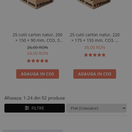
25 cutii carton natur, 200
25 cutii carton natur, 220
2
× 150 × 90 mm, CO3, 3
× 175 × 155 mm, CO3, 3
straturi
straturi
26,00 RON
35,00 RON
24,00 RON
ADAUGA IN COS
ADAUGA IN COS
Afiseaza:
1-
24
din
92
produse
FILTRE