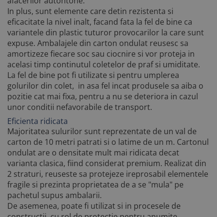
afacerilor autohtone.
In plus, sunt elemente care detin rezistenta si
eficacitate la nivel inalt, facand fata la fel de bine ca
variantele din plastic tuturor provocarilor la care sunt
expuse. Ambalajele din carton ondulat reusesc sa
amortizeze fiecare soc sau ciocnire si vor proteja in
acelasi timp continutul coletelor de praf si umiditate.
La fel de bine pot fi utilizate si pentru umplerea
golurilor din colet, in asa fel incat produsele sa aiba o
pozitie cat mai fixa, pentru a nu se deteriora in cazul
unor conditii nefavorabile de transport.
Eficienta ridicata
Majoritatea sulurilor sunt reprezentate de un val de
carton de 10 metri patrati si o latime de un m. Cartonul
ondulat are o densitate mult mai ridicata decat
varianta clasica, fiind considerat premium. Realizat din
2 straturi, reuseste sa protejeze ireprosabil elementele
fragile si prezinta proprietatea de a se "mula" pe
pachetul supus ambalarii.
De asemenea, poate fi utilizat si in procesele de
constructii, cu rol de protectie pentru anumite