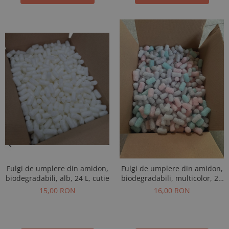
Fulgi de umplere din amidon,
Fulgi de umplere din amidon,
biodegradabili, alb, 24 L, cutie
biodegradabili, multicolor, 24
L, cutie
15,00 RON
16,00 RON