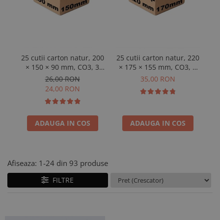
25 cutii carton natur, 200
25 cutii carton natur, 220
2
× 150 × 90 mm, CO3, 3
× 175 × 155 mm, CO3, 3
straturi
straturi
26,00 RON
35,00 RON
24,00 RON
ADAUGA IN COS
ADAUGA IN COS
Afiseaza:
1-
24
din
93
produse
FILTRE