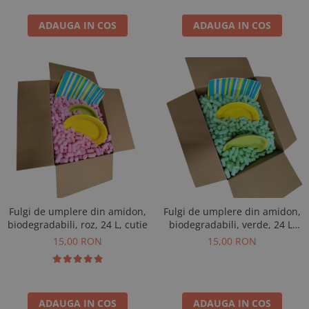
ADAUGA IN COS
ADAUGA IN COS
Fulgi de umplere din amidon,
Fulgi de umplere din amidon,
biodegradabili, roz, 24 L, cutie
biodegradabili, verde, 24 L,
cutie
15,00 RON
15,00 RON
ADAUGA IN COS
ADAUGA IN COS