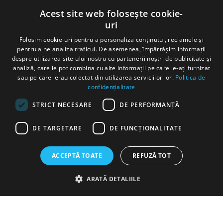
Luni - Vineri 9-17
Acest site web folosește cookie-
0747 747 747
uri
ambalaje@ambalaje24h.ro
Folosim cookie-uri pentru a personaliza conținutul, reclamele și
pentru a ne analiza traficul. De asemenea, împărtășim informații
despre utilizarea site-ului nostru cu partenerii noștri de publicitate și
analiză, care le pot combina cu alte informații pe care le-ați furnizat
MAGAZINUL MEU
sau pe care le-au colectat din utilizarea serviciilor lor.
Politica de
confidențialitate
CLIENTI
STRICT NECESARE
DE PERFORMANȚĂ
DATE COMERCIALE
DE TARGETARE
DE FUNCŢIONALITATE
ACCEPTĂ TOATE
REFUZĂ TOT
ARATĂ DETALIILE
©Copyright SC DC Folie SRL 2022
Produse concepute si fabricate 100% in Romania
Platforma E-
commerce by Gomag
Strict necesare
De performanță
De targetare