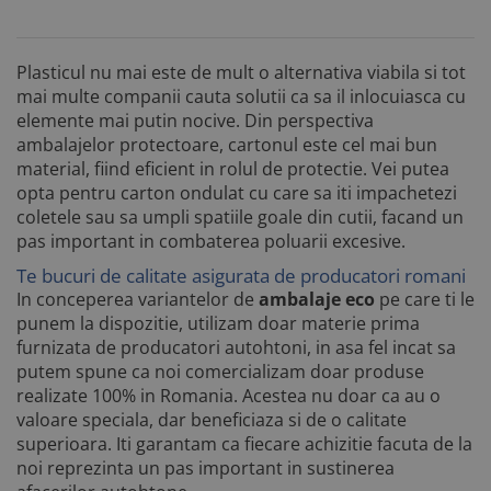
Plasticul nu mai este de mult o alternativa viabila si tot
mai multe companii cauta solutii ca sa il inlocuiasca cu
elemente mai putin nocive. Din perspectiva
ambalajelor protectoare, cartonul este cel mai bun
material, fiind eficient in rolul de protectie. Vei putea
opta pentru carton ondulat cu care sa iti impachetezi
coletele sau sa umpli spatiile goale din cutii, facand un
pas important in combaterea poluarii excesive.
Te bucuri de calitate asigurata de producatori romani
In conceperea variantelor de
ambalaje eco
pe care ti le
punem la dispozitie, utilizam doar materie prima
furnizata de producatori autohtoni, in asa fel incat sa
putem spune ca noi comercializam doar produse
realizate 100% in Romania. Acestea nu doar ca au o
valoare speciala, dar beneficiaza si de o calitate
superioara. Iti garantam ca fiecare achizitie facuta de la
noi reprezinta un pas important in sustinerea