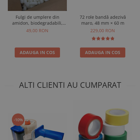
Fulgi de umplere din
72 role bandă adezivă
amidon, biodegradabili,
maro, 48 mm × 60 m
alb, 120 L, cutie
49,00 RON
229,00 RON
ADAUGA IN COS
ADAUGA IN COS
ALTI CLIENTI AU CUMPARAT
-10%