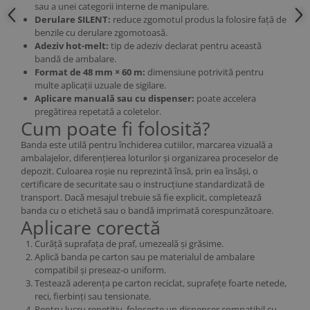
sau a unei categorii interne de manipulare.
Derulare SILENT:
reduce zgomotul produs la folosire față de
benzile cu derulare zgomotoasă.
Adeziv hot-melt:
tip de adeziv declarat pentru această
bandă de ambalare.
Format de 48 mm × 60 m:
dimensiune potrivită pentru
multe aplicații uzuale de sigilare.
Aplicare manuală sau cu dispenser:
poate accelera
pregătirea repetată a coletelor.
Cum poate fi folosită?
Banda este utilă pentru închiderea cutiilor, marcarea vizuală a
ambalajelor, diferențierea loturilor și organizarea proceselor de
depozit. Culoarea roșie nu reprezintă însă, prin ea însăși, o
certificare de securitate sau o instrucțiune standardizată de
transport. Dacă mesajul trebuie să fie explicit, completează
banda cu o etichetă sau o bandă imprimată corespunzătoare.
Aplicare corectă
Curăță suprafața de praf, umezeală și grăsime.
Aplică banda pe carton sau pe materialul de ambalare
compatibil și preseaz-o uniform.
Testează aderența pe carton reciclat, suprafețe foarte netede,
reci, fierbinți sau tensionate.
Pentru lucru repetitiv, folosește un dispenser compatibil cu