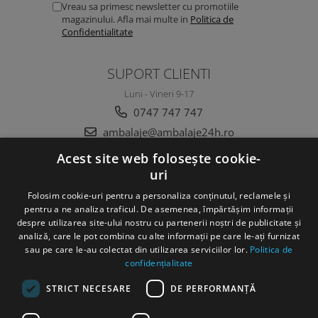
Vreau sa primesc newsletter cu promotiile
magazinului. Afla mai multe in
Politica de
Confidentialitate
SUPORT CLIENTI
Luni - Vineri 9-17
0747 747 747
ambalaje@ambalaje24h.ro
Acest site web folosește cookie-
uri
MAGAZINUL MEU
Folosim cookie-uri pentru a personaliza conținutul, reclamele și
CLIENTI
pentru a ne analiza traficul. De asemenea, împărtășim informații
despre utilizarea site-ului nostru cu partenerii noștri de publicitate și
analiză, care le pot combina cu alte informații pe care le-ați furnizat
DATE COMERCIALE
sau pe care le-au colectat din utilizarea serviciilor lor.
Politica de
confidențialitate
STRICT NECESARE
DE PERFORMANȚĂ