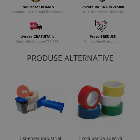
Producător ROMÂN
Livrare RAPIDA in 24/48h
Disponibilitate afișată în magazin.
De la confirmarea comenzii.
Livrare GRATUITA la
Preturi REDUSE
Comenzile de peste 700 RON
Pentru clientii recurenti !
PRODUSE ALTERNATIVE
-10%
Dispenser industrial
1 rolă bandă adezivă