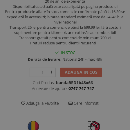
20 de ani de experiență
Disponibilitatea actuală este cea afișată pe pagina produsului
Pentru produsele aflate în stoc, comenzile confirmate până la 16:30 se
expediază în aceeași zi; livrarea standard estimată este de 24–48 h la
nivel național
Transport 26 lei pentru comenzi de până la 699,99 lei, fără costuri
suplimentare pentru kilometri, arie extinsă sau combustibil
Transport gratuit pentru comenzi de minimum 700 lei
Prețuri reduse pentru clienții recurenți
IN STOC
Durata de livrare:
National 24h - max 48h
ADAUGA IN COS
Cod Produs:
bandaRED1b48x66
Ai nevoie de ajutor?
0747 747 747
Adauga la Favorite
Cere informatii