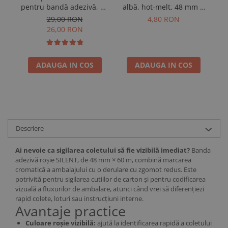
pentru bandă adezivă, cu
al
albă, hot-melt, 48 mm ×
ghidaje metalice
60 m
29,00 RON
4,80 RON
26,00 RON
ADAUGA IN COS
ADAUGA IN COS
Descriere
Ai nevoie ca sigilarea coletului să fie vizibilă imediat?
Banda
adezivă roșie SILENT, de 48 mm × 60 m, combină marcarea
cromatică a ambalajului cu o derulare cu zgomot redus. Este
potrivită pentru sigilarea cutiilor de carton și pentru codificarea
vizuală a fluxurilor de ambalare, atunci când vrei să diferențiezi
rapid colete, loturi sau instrucțiuni interne.
Avantaje practice
Culoare roșie vizibilă:
ajută la identificarea rapidă a coletului