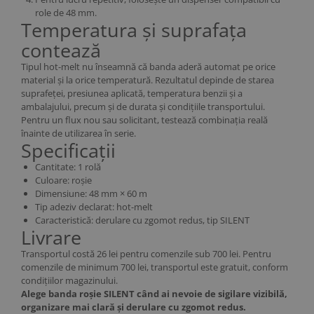
role de 48 mm.
Temperatura și suprafața
contează
Tipul hot-melt nu înseamnă că banda aderă automat pe orice
material și la orice temperatură. Rezultatul depinde de starea
suprafeței, presiunea aplicată, temperatura benzii și a
ambalajului, precum și de durata și condițiile transportului.
Pentru un flux nou sau solicitant, testează combinația reală
înainte de utilizarea în serie.
Specificații
Cantitate: 1 rolă
Culoare: roșie
Dimensiune: 48 mm × 60 m
Tip adeziv declarat: hot-melt
Caracteristică: derulare cu zgomot redus, tip SILENT
Livrare
Transportul costă 26 lei pentru comenzile sub 700 lei. Pentru
comenzile de minimum 700 lei, transportul este gratuit, conform
condițiilor magazinului.
Alege banda roșie SILENT când ai nevoie de sigilare vizibilă,
organizare mai clară și derulare cu zgomot redus.