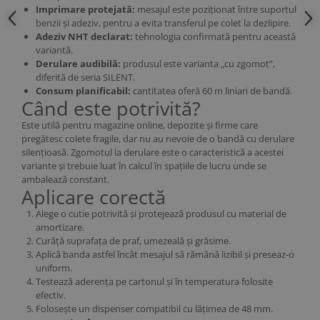
Imprimare protejată:
mesajul este poziționat între suportul
benzii și adeziv, pentru a evita transferul pe colet la dezlipire.
Adeziv NHT declarat:
tehnologia confirmată pentru această
variantă.
Derulare audibilă:
produsul este varianta „cu zgomot”,
diferită de seria SILENT.
Consum planificabil:
cantitatea oferă 60 m liniari de bandă.
Când este potrivită?
Este utilă pentru magazine online, depozite și firme care
pregătesc colete fragile, dar nu au nevoie de o bandă cu derulare
silențioasă. Zgomotul la derulare este o caracteristică a acestei
variante și trebuie luat în calcul în spațiile de lucru unde se
ambalează constant.
Aplicare corectă
Alege o cutie potrivită și protejează produsul cu material de
amortizare.
Curăță suprafața de praf, umezeală și grăsime.
Aplică banda astfel încât mesajul să rămână lizibil și preseaz-o
uniform.
Testează aderența pe cartonul și în temperatura folosite
efectiv.
Folosește un dispenser compatibil cu lățimea de 48 mm.