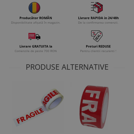
Producător ROMÂN
Livrare RAPIDA in 24/48h
Disponibilitate afișată în magazin.
De la confirmarea comenzii.
Livrare GRATUITA la
Preturi REDUSE
Comenzile de peste 700 RON
Pentru clientii recurenti !
PRODUSE ALTERNATIVE