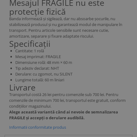
Mesajul FRAGILE nu este
protecție fizică
Banda informează și sigilează, dar nu absoarbe șocurile, nu
stabilizează produsul și nu garantează modul de manipulare în
transport. Pentru articole sensibile sunt necesare cutie,
amortizare, separare și fixare adaptate riscului.
Specificații
Cantitate: 1 rolă
Mesaj imprimat: FRAGILE
Dimensiune rolă: 48 mm × 60 m
Tip adeziv declarat: NHT
Derulare: cu zgomot, nu SILENT
Lungime totală: 60 m liniari
Livrare
Transportul costă 26 lei pentru comenzile sub 700 lei. Pentru
comenzile de minimum 700 lei, transportul este gratuit, conform
condițiilor magazinului.
Alege această variantă când ai nevoie de semnalizarea
FRAGILE și accepți o derulare audibilă.
Informatii conformitate produs