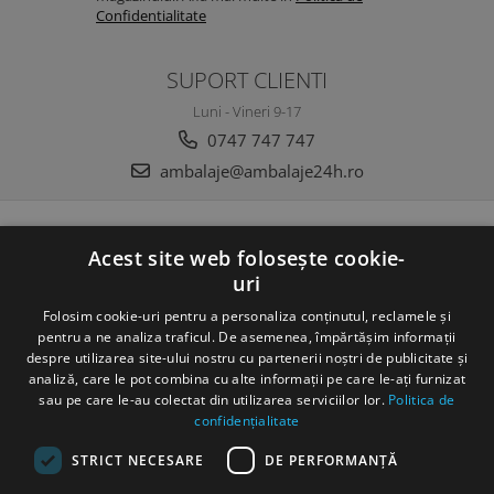
Confidentialitate
SUPORT CLIENTI
Luni - Vineri 9-17
0747 747 747
ambalaje@ambalaje24h.ro
MAGAZINUL MEU
Acest site web folosește cookie-
uri
CLIENTI
Folosim cookie-uri pentru a personaliza conținutul, reclamele și
DATE COMERCIALE
pentru a ne analiza traficul. De asemenea, împărtășim informații
despre utilizarea site-ului nostru cu partenerii noștri de publicitate și
analiză, care le pot combina cu alte informații pe care le-ați furnizat
sau pe care le-au colectat din utilizarea serviciilor lor.
Politica de
confidențialitate
STRICT NECESARE
DE PERFORMANȚĂ