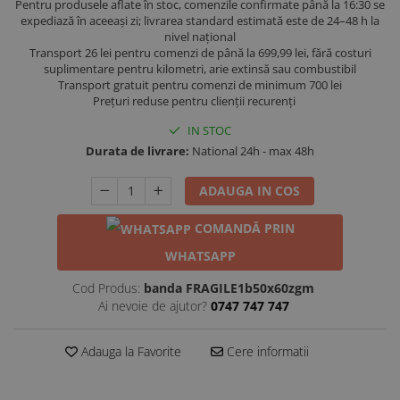
Pentru produsele aflate în stoc, comenzile confirmate până la 16:30 se
expediază în aceeași zi; livrarea standard estimată este de 24–48 h la
nivel național
Transport 26 lei pentru comenzi de până la 699,99 lei, fără costuri
suplimentare pentru kilometri, arie extinsă sau combustibil
Transport gratuit pentru comenzi de minimum 700 lei
Prețuri reduse pentru clienții recurenți
IN STOC
Durata de livrare:
National 24h - max 48h
ADAUGA IN COS
COMANDĂ PRIN
WHATSAPP
Cod Produs:
banda FRAGILE1b50x60zgm
Ai nevoie de ajutor?
0747 747 747
Adauga la Favorite
Cere informatii