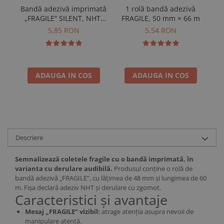
1 rolă bandă adezivă
Bandă adezivă imprimată
FRAGILE, 50 mm × 66 m
„FRAGILE” SILENT, NHT,
pe
48 mm × 60 m
5,54 RON
5,85 RON
ADAUGA IN COS
ADAUGA IN COS
Descriere
Semnalizează coletele fragile cu o bandă imprimată, în
varianta cu derulare audibilă.
Produsul conține o rolă de
bandă adezivă „FRAGILE”, cu lățimea de 48 mm și lungimea de 60
m. Fișa declară adeziv NHT și derulare cu zgomot.
Caracteristici și avantaje
Mesaj „FRAGILE” vizibil:
atrage atenția asupra nevoii de
manipulare atentă.