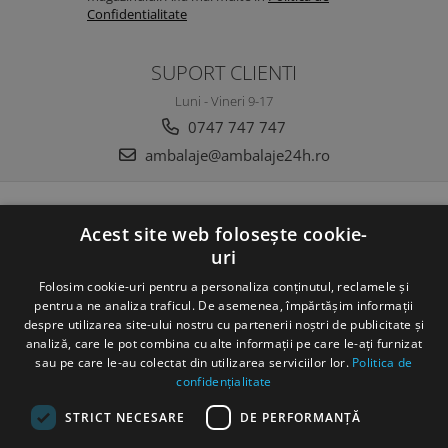
Confidentialitate
SUPORT CLIENTI
Luni - Vineri 9-17
0747 747 747
ambalaje@ambalaje24h.ro
MAGAZINUL MEU
Acest site web folosește cookie-
uri
CLIENTI
Folosim cookie-uri pentru a personaliza conținutul, reclamele și
DATE COMERCIALE
pentru a ne analiza traficul. De asemenea, împărtășim informații
despre utilizarea site-ului nostru cu partenerii noștri de publicitate și
analiză, care le pot combina cu alte informații pe care le-ați furnizat
sau pe care le-au colectat din utilizarea serviciilor lor.
Politica de
confidențialitate
STRICT NECESARE
DE PERFORMANȚĂ