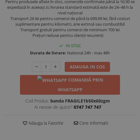
Pentru produsele aflate în stoc, comenzile confirmate până la 16:30 se
expediază în aceeași zi; livrarea standard estimată este de 24–48 h la
nivel național
Transport 26 lei pentru comenzi de până la 699,99 lei, fără costuri
suplimentare pentru kilometri, arie extinsă sau combustibil
Transport gratuit pentru comenzi de minimum 700 lei
Prețuri reduse pentru clienții recurenți
IN STOC
Durata de livrare:
National 24h - max 48h
ADAUGA IN COS
COMANDĂ PRIN
WHATSAPP
Cod Produs:
banda FRAGILE1b50x60zgm
Ai nevoie de ajutor?
0747 747 747
Adauga la Favorite
Cere informatii