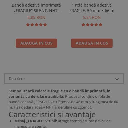
1 rolă bandă adezivă
Bandă adezivă imprimată
FRAGILE, 50 mm × 66 m
„FRAGILE” SILENT, NHT,
pe
48 mm × 60 m
5,54 RON
5,85 RON
ADAUGA IN COS
ADAUGA IN COS
Descriere
Semnalizează coletele fragile cu o bandă imprimată, în
varianta cu derulare audibilă.
Produsul conține o rolă de
bandă adezivă „FRAGILE”, cu lățimea de 48 mm și lungimea de 60
m. Fișa declară adeziv NHT și derulare cu zgomot.
Caracteristici și avantaje
Mesaj „FRAGILE” vizibil:
atrage atenția asupra nevoii de
manipulare atentă.