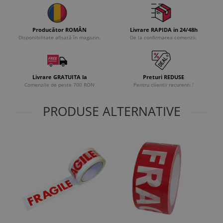
Producător ROMÂN
Livrare RAPIDA in 24/48h
Disponibilitate afișată în magazin.
De la confirmarea comenzii.
Livrare GRATUITA la
Preturi REDUSE
Comenzile de peste 700 RON
Pentru clientii recurenti !
PRODUSE ALTERNATIVE