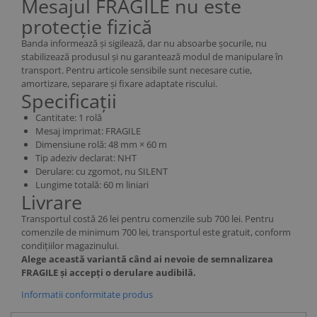
Mesajul FRAGILE nu este
protecție fizică
Banda informează și sigilează, dar nu absoarbe șocurile, nu
stabilizează produsul și nu garantează modul de manipulare în
transport. Pentru articole sensibile sunt necesare cutie,
amortizare, separare și fixare adaptate riscului.
Specificații
Cantitate: 1 rolă
Mesaj imprimat: FRAGILE
Dimensiune rolă: 48 mm × 60 m
Tip adeziv declarat: NHT
Derulare: cu zgomot, nu SILENT
Lungime totală: 60 m liniari
Livrare
Transportul costă 26 lei pentru comenzile sub 700 lei. Pentru
comenzile de minimum 700 lei, transportul este gratuit, conform
condițiilor magazinului.
Alege această variantă când ai nevoie de semnalizarea
FRAGILE și accepți o derulare audibilă.
Informatii conformitate produs