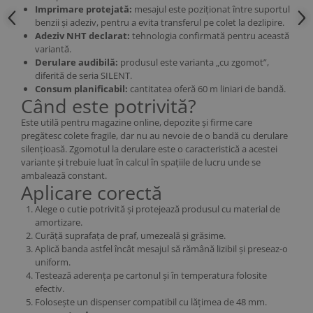
Imprimare protejată:
mesajul este poziționat între suportul
benzii și adeziv, pentru a evita transferul pe colet la dezlipire.
Adeziv NHT declarat:
tehnologia confirmată pentru această
variantă.
Derulare audibilă:
produsul este varianta „cu zgomot”,
diferită de seria SILENT.
Consum planificabil:
cantitatea oferă 60 m liniari de bandă.
Când este potrivită?
Este utilă pentru magazine online, depozite și firme care
pregătesc colete fragile, dar nu au nevoie de o bandă cu derulare
silențioasă. Zgomotul la derulare este o caracteristică a acestei
variante și trebuie luat în calcul în spațiile de lucru unde se
ambalează constant.
Aplicare corectă
Alege o cutie potrivită și protejează produsul cu material de
amortizare.
Curăță suprafața de praf, umezeală și grăsime.
Aplică banda astfel încât mesajul să rămână lizibil și preseaz-o
uniform.
Testează aderența pe cartonul și în temperatura folosite
efectiv.
Folosește un dispenser compatibil cu lățimea de 48 mm.