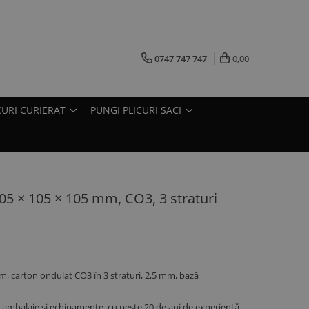
0747 747 747
0,00
CURI CURIERAT
PUNGI PLICURI SACI
105 × 105 × 105 mm, CO3, 3 straturi
mm, carton ondulat CO3 în 3 straturi, 2,5 mm, bază
ambalaje și echipamente, cu peste 20 de ani de experiență