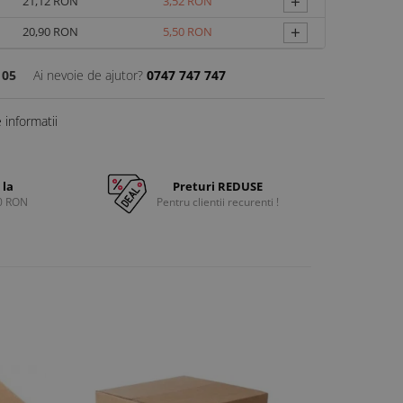
+
21,12 RON
3,52 RON
+
20,90 RON
5,50 RON
105
Ai nevoie de ajutor?
0747 747 747
informatii
 la
Preturi REDUSE
0 RON
Pentru clientii recurenti !