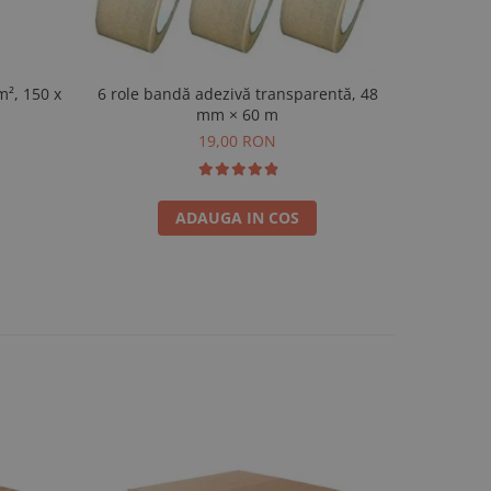
m², 150 x
Plicuri an
6 role bandă adezivă transparentă, 48
190
mm × 60 m
19,00 RON
ADAUGA IN COS