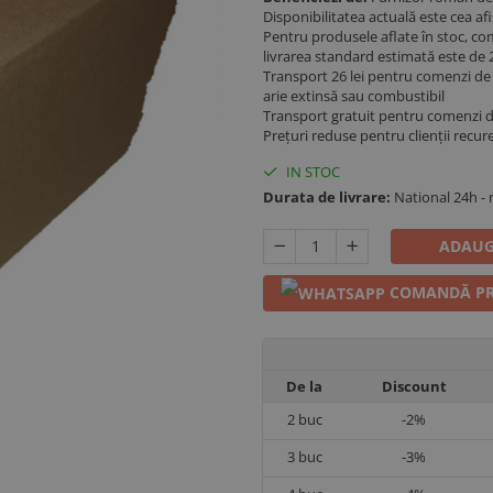
Disponibilitatea actuală este cea a
Pentru produsele aflate în stoc, co
livrarea standard estimată este de 2
Transport 26 lei pentru comenzi de p
arie extinsă sau combustibil
Transport gratuit pentru comenzi 
Prețuri reduse pentru clienții recur
IN STOC
Durata de livrare:
National 24h -
ADAUG
COMANDĂ PR
De la
Discount
2
buc
-2%
3
buc
-3%