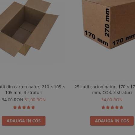
utii din carton natur, 210 × 105 ×
25 cutii carton natur, 170 × 1
105 mm, 3 straturi
mm, CO3, 3 straturi
34,00 RON
31,00 RON
34,00 RON
ADAUGA IN COS
ADAUGA IN COS