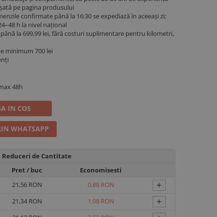
fișată pe pagina produsului
menzile confirmate până la 16:30 se expediază în aceeași zi;
4–48 h la nivel național
ână la 699,99 lei, fără costuri suplimentare pentru kilometri,
de minimum 700 lei
enți
 max 48h
A IN COS
IN WHATSAPP
Reduceri de Cantitate
Pret
/ buc
Economisesti
+
21,56 RON
0,88 RON
+
21,34 RON
1,98 RON