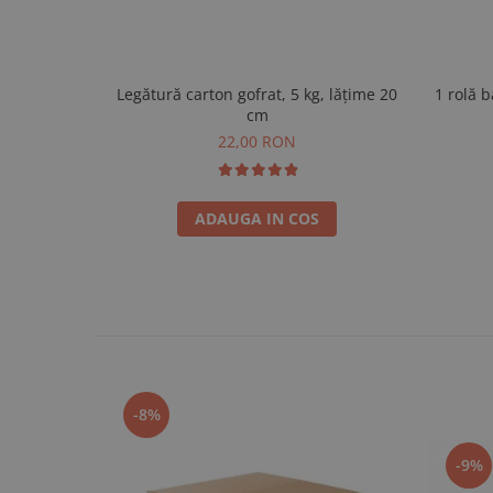
Legătură carton gofrat, 5 kg, lățime 20
1 rolă 
cm
22,00 RON
ADAUGA IN COS
-8%
-9%