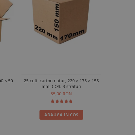
00 × 50
25 cutii carton natur, 220 × 175 × 155
25 cutii car
mm, CO3, 3 straturi
mm,
35,00 RON
ADAUGA IN COS
A