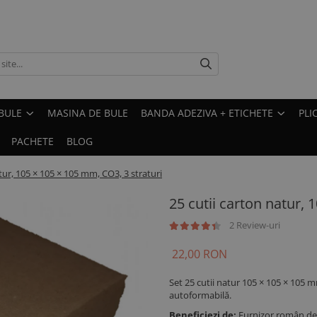
BULE
MASINA DE BULE
BANDA ADEZIVA + ETICHETE
PLI
PACHETE
BLOG
tur, 105 × 105 × 105 mm, CO3, 3 straturi
25 cutii carton natur, 
2 Review-uri
22,00 RON
Set 25 cutii natur 105 × 105 × 105 
autoformabilă.
Beneficiezi de:
Furnizor român de 