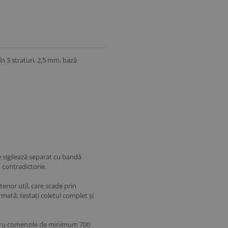
n 3 straturi, 2,5 mm, bază
 sigilează separat cu bandă
 contradictorie.
erior util, care scade prin
mată; testați coletul complet și
entru comenzile de minimum 700