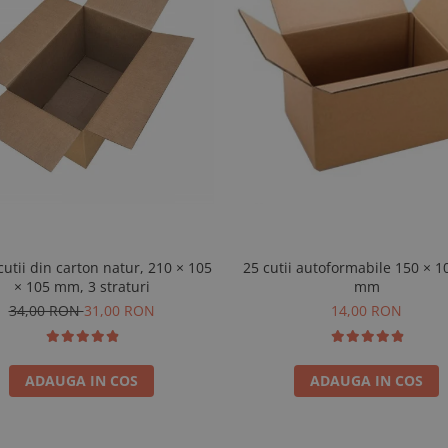
cutii din carton natur, 210 × 105
25 cutii autoformabile 150 × 1
× 105 mm, 3 straturi
mm
34,00 RON
31,00 RON
14,00 RON
ADAUGA IN COS
ADAUGA IN COS