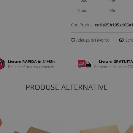
4
buc
-4%
5
buc
-5%
Cod Produs:
cutie25b105x105x
Adauga la Favorite
Cere 
Livrare RAPIDA in 24/48h
Livrare GRATUITA
De la confirmarea comenzii.
Comenzile de peste 70
PRODUSE ALTERNATIVE