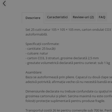
Caracteristici
Review-uri
(2)
FAQ
Descriere
Set 25 cutii natur 105 × 105 × 105 mm, carton ondulat CO3 î
autoformabilă.
Specificații confirmate:
- cantitate: 25 bucăți
- culoare: natur
- carton CO3, 3 straturi, grosime declarată 2,5 mm
- greutate volumetrică declarată pentru curierat: sub 1 kg
Asamblare:
Baza se autoformează prin pliere. Capacul cu două clape se
adezivă potrivită; afirmația veche că nu necesită bandă era
Dimensiunile declarate nu trebuie confundate cu spațiul int
grosimea cartonului și plieri. Sarcina maximă nu este confir
folosiți protecție suplimentară pentru produse fragile.
Transportul costă 26 lei pentru comenzile sub 700 lei. P