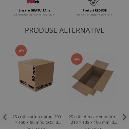
Livrare GRATUITA la
Preturi REDUSE
Comenzile de peste 700 RON
Pentru clientii recurenti !
PRODUSE ALTERNATIVE
-8%
-9%
25 cutii carton natur, 200
25 cutii din carton natur,
25
× 150 × 90 mm, CO3, 3
210 × 105 × 105 mm, 3
×
straturi
straturi