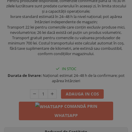
Pentru produsele disponibile, comenzile confirmate până la 16:30 în
zilele lucrătoare sunt predate curierului în aceeași zi, în limita stocului
și a capacității operaționale;
livrare standard estimată în 24–48 h la nivel național; pot apărea
întârzieri independente de magazin;
Transport 22 lei pentru comenzile care conțin exclusiv produse mici,
nevolumetrice; 26 lei dacă există cel puțin un produs volumetric.
Transport gratuit pentru comenzile cu valoarea produselor de
minimum 700 lei. Costul transportului este calculat automat în coș,
fără taxe suplimentare de kilometri, arie extinsă sau combustibil,
conform condițiilor magazinului.
IN STOC
Durata de livrare:
Național: estimat 24–48 h de la confirmare; pot
apărea întârzieri
ADAUGA IN COS
COMANDĂ PRIN
WHATSAPP
Reduceri de Cantitate