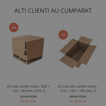
ALTI CLIENTI AU CUMPARAT
-8%
-9%
25 cutii din carton natur,
25 cutii carton natur, 200 ×
210 × 105 × 105 mm, 3
150 × 90 mm, CO3, 3
straturi
straturi
34,00 RON
26,00 RON
31,00 RON
24,00 RON