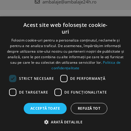
ambalaje@ambalaje24h.ro
MAGAZINUL MEU
Acest site web folosește cookie-
uri
CLIENTI
Folosim cookie-uri pentru a personaliza conținutul, reclamele și
DATE COMERCIALE
pentru a ne analiza traficul. De asemenea, împărtășim informații
despre utilizarea site-ului nostru cu partenerii noștri de publicitate și
analiză, care le pot combina cu alte informații pe care le-ați furnizat
sau pe care le-au colectat din utilizarea serviciilor lor.
Politica de
confidențialitate
STRICT NECESARE
DE PERFORMANȚĂ
©Copyright SC DC Folie SRL 2022
DE TARGETARE
DE FUNCŢIONALITATE
Produse concepute si fabricate 100% in Romania
Platforma E-
commerce by Gomag
ACCEPTĂ TOATE
REFUZĂ TOT
ARATĂ DETALIILE