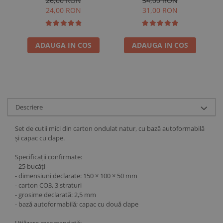
26,00 RON
34,00 RON
24,00 RON
31,00 RON
ADAUGA IN COS
ADAUGA IN COS
Descriere
Set de cutii mici din carton ondulat natur, cu bază autoformabilă
și capac cu clape.
Specificații confirmate:
- 25 bucăți
- dimensiuni declarate: 150 × 100 × 50 mm
- carton CO3, 3 straturi
- grosime declarată: 2,5 mm
- bază autoformabilă; capac cu două clape
Utilizare recomandată: