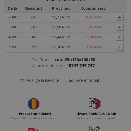
De la
Discount
Pret
/ buc
Economisesti
+
2
set
-2%
13,72 RON
0,56 RON
+
3
set
-3%
13,58 RON
1,26 RON
+
4
set
-4%
13,44 RON
2,24 RON
+
5
set
-5%
13,30 RON
3,50 RON
Cod Produs:
cutie25b150x100x50
Ai nevoie de ajutor?
0747 747 747
Adauga la Favorite
Cere informatii
Producător ROMÂN
Livrare RAPIDA in 24/48h
Disponibilitate afișată în magazin.
De la confirmarea comenzii.