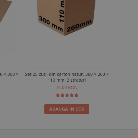
00 × 300 ×
Set 25 cutii din carton natur, 360 × 260 ×
100 cutii
110 mm, 3 straturi
75,00 RON
ADAUGA IN COS