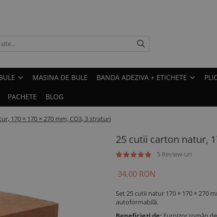
BULE
MASINA DE BULE
BANDA ADEZIVA + ETICHETE
PLI
PACHETE
BLOG
tur, 170 × 170 × 270 mm, CO3, 3 straturi
25 cutii carton natur, 
5 Review-uri
34,00 RON
Set 25 cutii natur 170 × 170 × 270 
autoformabilă.
Beneficiezi de:
Furnizor român de 