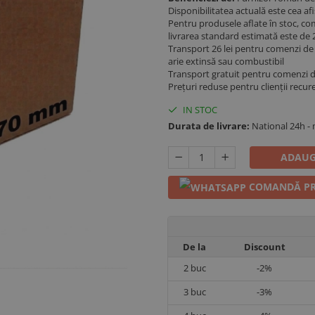
Disponibilitatea actuală este cea a
Pentru produsele aflate în stoc, co
livrarea standard estimată este de 2
Transport 26 lei pentru comenzi de p
arie extinsă sau combustibil
Transport gratuit pentru comenzi 
Prețuri reduse pentru clienții recur
IN STOC
Durata de livrare:
National 24h -
ADAUG
COMANDĂ PR
De la
Discount
2
buc
-2%
3
buc
-3%