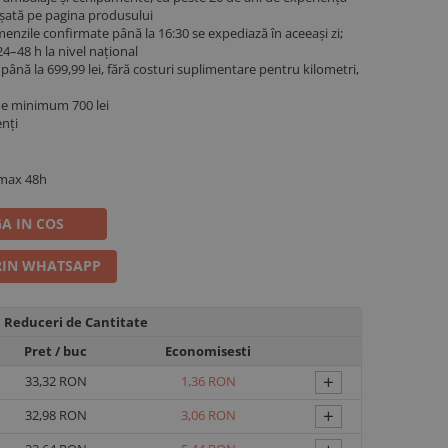
fișată pe pagina produsului
menzile confirmate până la 16:30 se expediază în aceeași zi;
4–48 h la nivel național
ână la 699,99 lei, fără costuri suplimentare pentru kilometri,
de minimum 700 lei
enți
 max 48h
A IN COS
IN WHATSAPP
Reduceri de Cantitate
Pret
/ buc
Economisesti
+
33,32 RON
1,36 RON
+
32,98 RON
3,06 RON