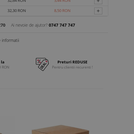
+
32,64 RON
5,44 RON
+
32,30 RON
8,50 RON
270
Ai nevoie de ajutor?
0747 747 747
informatii
 la
Preturi REDUSE
0 RON
Pentru clientii recurenti !