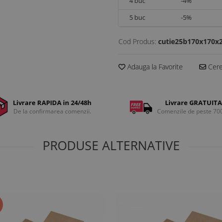
4
buc
-4%
5
buc
-5%
Cod Produs:
cutie25b170x170x
Adauga la Favorite
Cere 
Livrare RAPIDA in 24/48h
Livrare GRATUITA
De la confirmarea comenzii.
Comenzile de peste 70
PRODUSE ALTERNATIVE