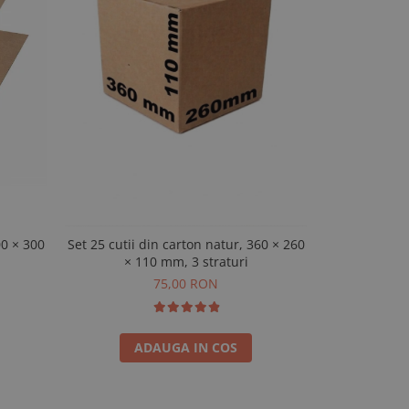
00 × 300
Set 25 cutii din carton natur, 360 × 260
100 cutii au
× 110 mm, 3 straturi
75,00 RON
ADAUGA IN COS
A