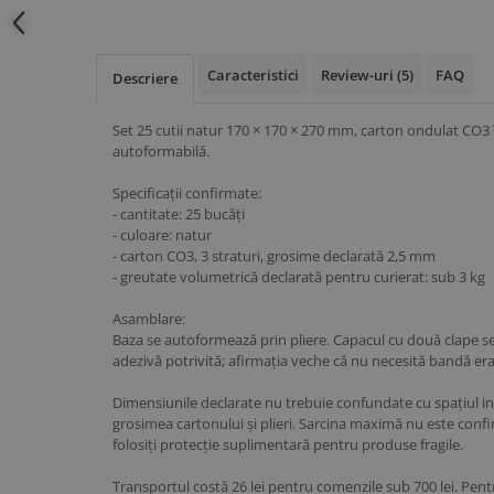
Caracteristici
Review-uri
(5)
FAQ
Descriere
Set 25 cutii natur 170 × 170 × 270 mm, carton ondulat CO3 î
autoformabilă.
Specificații confirmate:
- cantitate: 25 bucăți
- culoare: natur
- carton CO3, 3 straturi, grosime declarată 2,5 mm
- greutate volumetrică declarată pentru curierat: sub 3 kg
Asamblare:
Baza se autoformează prin pliere. Capacul cu două clape se
adezivă potrivită; afirmația veche că nu necesită bandă era
Dimensiunile declarate nu trebuie confundate cu spațiul int
grosimea cartonului și plieri. Sarcina maximă nu este confir
folosiți protecție suplimentară pentru produse fragile.
Transportul costă 26 lei pentru comenzile sub 700 lei. P