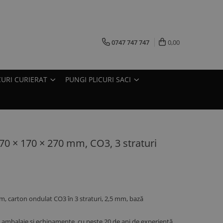
0747 747 747
0,00
CURI CURIERAT
PUNGI PLICURI SACI
170 × 170 × 270 mm, CO3, 3 straturi
mm, carton ondulat CO3 în 3 straturi, 2,5 mm, bază
ambalaje și echipamente, cu peste 20 de ani de experiență