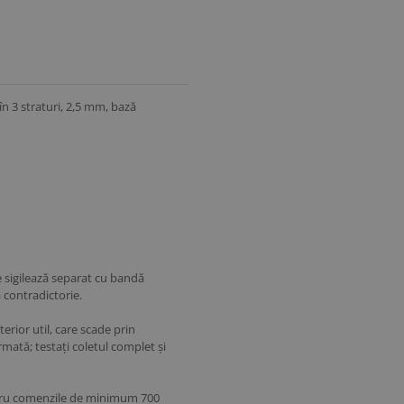
n 3 straturi, 2,5 mm, bază
 sigilează separat cu bandă
 contradictorie.
erior util, care scade prin
mată; testați coletul complet și
entru comenzile de minimum 700