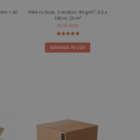
 mm × 60
Folie cu bule, 3 straturi, 80 g/m², 0,2 x
1 rolă ba
100 m, 20 m²
29,00 RON
ADAUGA IN COS