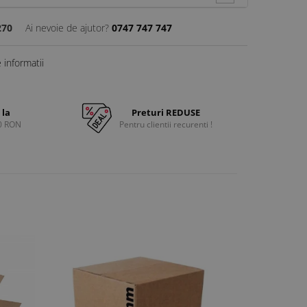
270
Ai nevoie de ajutor?
0747 747 747
informatii
 la
Preturi REDUSE
0 RON
Pentru clientii recurenti !