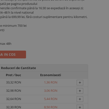
fișată pe pagina produsului
menzile confirmate până la 16:30 se expediază în aceeași zi;
4–48 h la nivel național
ână la 699,99 lei, fără costuri suplimentare pentru kilometri,
de minimum 700 lei
enți
 max 48h
A IN COS
Reduceri de Cantitate
Pret
/ buc
Economisesti
+
33,32 RON
1,36 RON
+
32,98 RON
3,06 RON
+
32,64 RON
5,44 RON
+
32,30 RON
8,50 RON