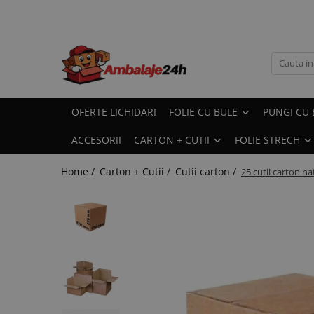
Folie cu bule
Pungi cu BULE
Banda adeziva + Etichete
Plicuri curierat
Pungi Plicuri Saci
Carton + Cutii
Folie strech
40 microni - COEX - 2 straturi
Pungi din folie cu bule
Banda TRansparenta
Pungi ( Plicuri ) Curierat Normale
pungi Bio-degradabile ( ECO )
Cutii carton
Folie Strech NEAGRA
protectie mica
Pungi pentru Sticle
Banda MARO
Plicuri curierat cu buzunar AWB
Pungi plicuri ANTISOC cu bule
Coltar carton
Folie strech TRansparenta
50 microni - 2 straturi - economica
OFERTE LICHIDARI
FOLIE CU BULE
PUNGI CU 
Pungi termice cu bule
Etichete Plastic Autoadezive
Pungi curierat ANTISOC cu bule
Pungi uz casnic ( uz general )
Carton Gofrat
60 microni - 2 straturi - simpla
ACCESORII
CARTON + CUTII
FOLIE STRECH
Servetele ( placi ) din folie cu bule
Banda COLOR
Plic pentru AWB port-documente
Pungi ZipLock ( cu fermoar )
Hartie Ambalare
70 microni - 2 straturi - ideala
Tuburi din folie cu bule
Banda de hartie / dubluadeziva
Saci menajeri ( saci gunoi )
Fulgi amidon
Home /
Carton + Cutii /
Cutii carton /
25 cutii carton na
80 microni - 3 straturi - protectie
Banda FRAGILE
Ladite Fructe / Legume
ridicata
Banda marcare / semnalizare
Carton val ( Rola )
90 microni - 3 straturi - super
protectie
Banda PROMOTIE
Folie cu bule MARI - 120 microni