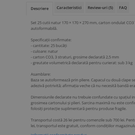
Caracteristici
Review-uri
(5)
FAQ
Descriere
Set 25 cutii natur 170 × 170 × 270 mm, carton ondulat CO3 î
autoformabilă.
Specificații confirmate:
- cantitate: 25 bucăți
- culoare: natur
- carton CO3, 3 straturi, grosime declarată 2,5 mm
- greutate volumetrică declarată pentru curierat: sub 3 kg
Asamblare:
Baza se autoformează prin pliere. Capacul cu două clape se
adezivă potrivită; afirmația veche că nu necesită bandă era
Dimensiunile declarate nu trebuie confundate cu spațiul int
grosimea cartonului și plieri. Sarcina maximă nu este confir
folosiți protecție suplimentară pentru produse fragile.
Transportul costă 26 lei pentru comenzile sub 700 lei. P
lei, transportul este gratuit, conform condițiilor magazinulu
Informatii conformitate produs