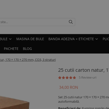
BULE
MASINA DE BULE
BANDA ADEZIVA + ETICHETE
PLI
PACHETE
BLOG
tur, 170 × 170 × 270 mm, CO3, 3 straturi
25 cutii carton natur, 
5 Review-uri
34,00 RON
Set 25 cutii natur 170 × 170 × 270 
autoformabilă.
Beneficiezi de:
Furnizor român de 