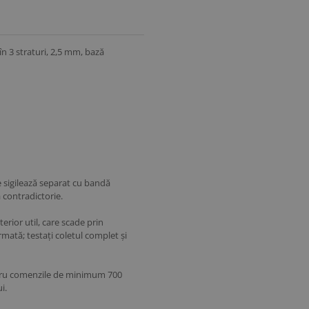
n 3 straturi, 2,5 mm, bază
 sigilează separat cu bandă
 contradictorie.
erior util, care scade prin
mată; testați coletul complet și
entru comenzile de minimum 700
i.