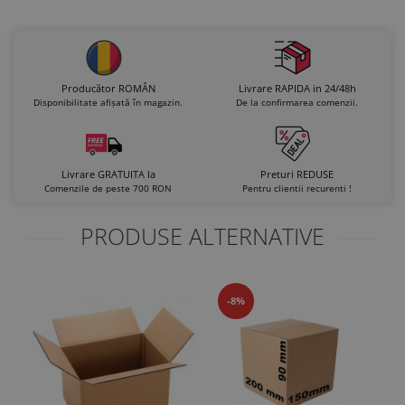
Producător ROMÂN
Livrare RAPIDA in 24/48h
Disponibilitate afișată în magazin.
De la confirmarea comenzii.
Livrare GRATUITA la
Preturi REDUSE
Comenzile de peste 700 RON
Pentru clientii recurenti !
PRODUSE ALTERNATIVE
-8%