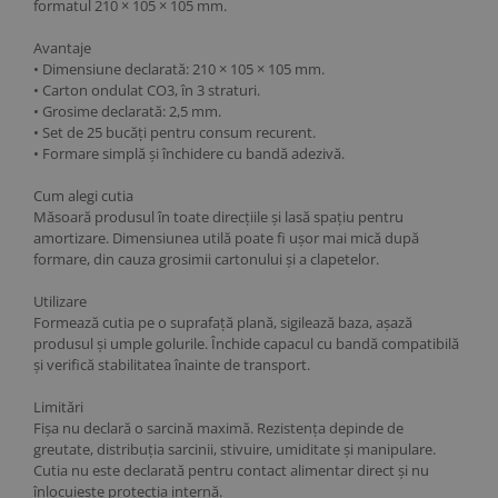
formatul 210 × 105 × 105 mm.
Avantaje
• Dimensiune declarată: 210 × 105 × 105 mm.
• Carton ondulat CO3, în 3 straturi.
• Grosime declarată: 2,5 mm.
• Set de 25 bucăți pentru consum recurent.
• Formare simplă și închidere cu bandă adezivă.
Cum alegi cutia
Măsoară produsul în toate direcțiile și lasă spațiu pentru
amortizare. Dimensiunea utilă poate fi ușor mai mică după
formare, din cauza grosimii cartonului și a clapetelor.
Utilizare
Formează cutia pe o suprafață plană, sigilează baza, așază
produsul și umple golurile. Închide capacul cu bandă compatibilă
și verifică stabilitatea înainte de transport.
Limitări
Fișa nu declară o sarcină maximă. Rezistența depinde de
greutate, distribuția sarcinii, stivuire, umiditate și manipulare.
Cutia nu este declarată pentru contact alimentar direct și nu
înlocuiește protecția internă.