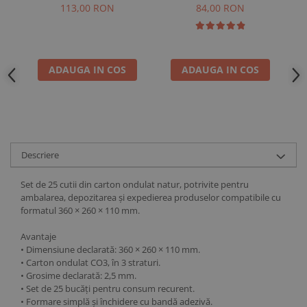
mm, 3 straturi
mm, 3 straturi
113,00 RON
84,00 RON
ADAUGA IN COS
ADAUGA IN COS
Descriere
Set de 25 cutii din carton ondulat natur, potrivite pentru
ambalarea, depozitarea și expedierea produselor compatibile cu
formatul 360 × 260 × 110 mm.
Avantaje
• Dimensiune declarată: 360 × 260 × 110 mm.
• Carton ondulat CO3, în 3 straturi.
• Grosime declarată: 2,5 mm.
• Set de 25 bucăți pentru consum recurent.
• Formare simplă și închidere cu bandă adezivă.