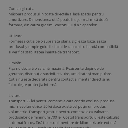
Cum alegi cutia
Măsoară produsul în toate direcțiile și lasă spațiu pentru
amortizare. Dimensiunea utilă poate fi ușor mai mică după
formare, din cauza grosimii cartonului și a clapetelor.
Utilizare
Formează cutia pe o suprafață plană, sigilează baza, așază
produsul și umple golurile. Închide capacul cu bandă compatibilă
și verifică stabilitatea înainte de transport.
Limitări
Fișa nu declară o sarcină maximă. Rezistența depinde de
greutate, distribuția sarcinii, stivuire, umiditate și manipulare.
Cutia nu este declarată pentru contact alimentar direct și nu
înlocuiește protecția internă.
Livrare
Transport 22 lei pentru comenzile care conțin exclusiv produse
mici, nevolumetrice; 26 lei dacă există cel puțin un produs
volumetric. Transport gratuit pentru comenzile cu valoarea
produselor de minimum 700 lei. Costul transportului este calculat
automat în coș, fără taxe suplimentare de kilometri, arie extinsă