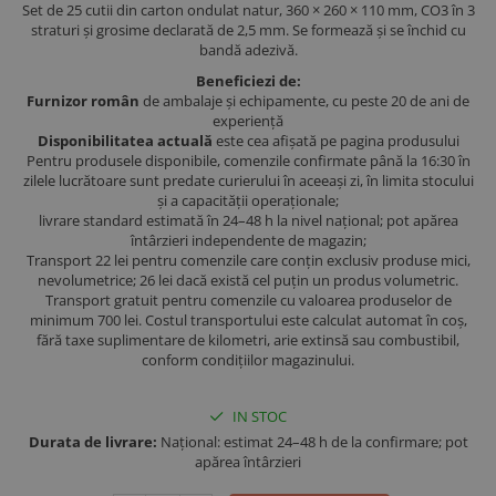
Set de 25 cutii din carton ondulat natur, 360 × 260 × 110 mm, CO3 în 3
straturi și grosime declarată de 2,5 mm. Se formează și se închid cu
bandă adezivă.
Beneficiezi de:
Furnizor român
de ambalaje și echipamente, cu peste 20 de ani de
experiență
Disponibilitatea actuală
este cea afișată pe pagina produsului
Pentru produsele disponibile, comenzile confirmate până la 16:30 în
zilele lucrătoare sunt predate curierului în aceeași zi, în limita stocului
și a capacității operaționale;
livrare standard estimată în 24–48 h la nivel național; pot apărea
întârzieri independente de magazin;
Transport 22 lei pentru comenzile care conțin exclusiv produse mici,
nevolumetrice; 26 lei dacă există cel puțin un produs volumetric.
Transport gratuit pentru comenzile cu valoarea produselor de
minimum 700 lei. Costul transportului este calculat automat în coș,
fără taxe suplimentare de kilometri, arie extinsă sau combustibil,
conform condițiilor magazinului.
IN STOC
Durata de livrare:
Național: estimat 24–48 h de la confirmare; pot
apărea întârzieri