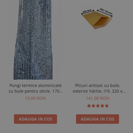
Pungi termice aluminizate
Plicuri antișoc cu bule,
cu bule pentru sticle, 170 x
exterior hârtie, I19, 320 x
470 + 50 mm, 6 buc
455 + 50 mm, 100 buc
15,00 RON
141,00 RON
ADAUGA IN COS
ADAUGA IN COS