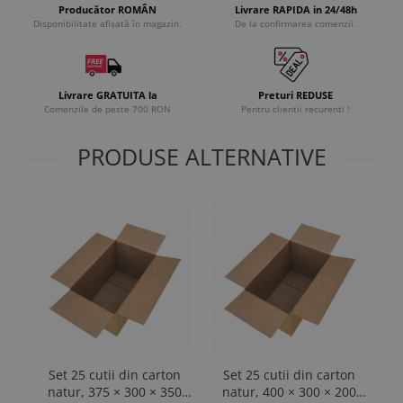
Producător ROMÂN
Livrare RAPIDA in 24/48h
Disponibilitate afișată în magazin.
De la confirmarea comenzii.
Livrare GRATUITA la
Preturi REDUSE
Comenzile de peste 700 RON
Pentru clientii recurenti !
PRODUSE ALTERNATIVE
Set 25 cutii din carton
Set 25 cutii din carton
S
natur, 375 × 300 × 350
natur, 400 × 300 × 200
n