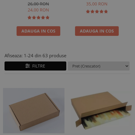
straturi
straturi
26,00 RON
35,00 RON
24,00 RON
ADAUGA IN COS
ADAUGA IN COS
Afiseaza:
1-
24
din
63
produse
FILTRE