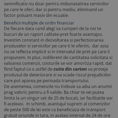
semnificativ nu doar pentru imbunatatirea serviciilor
pe care le oferi, dar si pentru mediu, eliminand un
factor poluant masiv din ecuatie.
Beneficii multiple de ordin financiar
De fiecare data cand alegi sa cumperi de la noi te
bucuri de un raport calitate-pret foarte avantajos.
Investim constant in dezvoltarea si perfectionarea
produselor si serviciilor pe care ti le oferim, dar asta
nu se reflecta implicit si in intervalul de pret pe care il
propunem. In plus, indiferent de cantitatea solicitata si
valoarea comenzii, costurile se vor amortiza rapid, dat
fiind faptul ca o astfel de
cutie din carton
va proteja
produsul de deteriorare si va scade riscul prejudiciilor
care pot aparea pe perioada transportului.
De asemenea, comenzile nu trebuie sa aiba un anumit
prag valoric pentru a fi valide. Ba chiar te vei putea
limita la un singur set de 25 de bucati, iar facilitatile vor
fi aceleasi. In schimb, avantajul suprem al comenzilor
de peste 500 de lei este ca beneficiaza de transport
gratuit oriunde in tara, in acelasi interval de 24 de ore