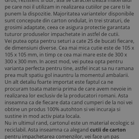
Gros, rezistent si dur, asa se caracterizeaza materialul
pe care noi il utilizam in realizarea cutiilor pe care ti le
punem la dispozitie. Majoritatea variantelor disponibile
sunt concepute din carton ondulat, in trei straturi, de
grosimi adaptate, ceea ce asigura protectie garantata
tuturor produselor impachetate in astfel de cutii.
Vei putea opta pentru seturi a cate 25 de bucati fiecare,
de dimensiuni diverse. Cea mai mica cutie este de 105 x
105 x 105 mm, in timp ce cea mai mare este de 300 x
300 x 300 mm. In acest mod, vei putea opta pentru
varianta perfecta pentru tine, astfel incat sa nu ramana
prea mult spatiu gol inauntru la momentul ambalarii.
Un alt detaliu foarte importat este faptul ca ne
procuram toata materia prima de care avem nevoie in
realizarea lor exclusiv de la producatori romani. Asta
inseamna ca de fiecare data cand cumperi de la noi vei
obtine un produs 100% autohton si vei incuraja si
sustine in mod activ piata locala.
Nu in ultimul rand, cartonul este un material ecologic si
reciclabil. Asta inseamna ca alegand
cutii de carton
pentru impachetarea comenzilor, vei face un pas