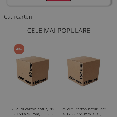
Cutii carton
CELE MAI POPULARE
-8%
25 cutii carton natur, 200
25 cutii carton natur, 220
2
× 150 × 90 mm, CO3, 3
× 175 × 155 mm, CO3, 3