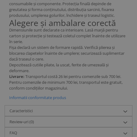
consumabile și componente. Protecția finală depinde de
greutatea și forma conținutului, distribuția sarcinii, fixarea
produsului, umplerea golurilor, închidere și traseul logistic.
Alegere și ambalare corectă
Dimensiunile sunt declarate ca interioare. Lasă marjă pentru
carton și protecție și testează coletul complet înainte de utilizare
în serie.
Fișa declară un sistem de formare rapidă. Verifică plierea și
blocarea clapetelor înainte de umplere; securizează suplimentar
dacă traseul o cere.
Depozitează cutiile pliate, la uscat, ferite de umezeală și
deformare.
Livrare:
Transportul costă 26 lei pentru comenzile sub 700 lei.
Pentru comenzile de minimum 700 lei, transportul este gratuit,
conform condițiilor magazinului.
Informatii conformitate produs
Caracteristici
Review-uri
(0)
FAQ