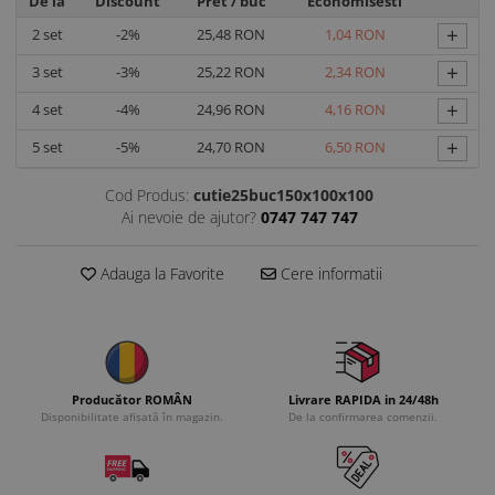
De la
Discount
Pret
/ buc
Economisesti
+
2
set
-2%
25,48 RON
1,04 RON
+
3
set
-3%
25,22 RON
2,34 RON
+
4
set
-4%
24,96 RON
4,16 RON
+
5
set
-5%
24,70 RON
6,50 RON
Cod Produs:
cutie25buc150x100x100
Ai nevoie de ajutor?
0747 747 747
Adauga la Favorite
Cere informatii
Producător ROMÂN
Livrare RAPIDA in 24/48h
Disponibilitate afișată în magazin.
De la confirmarea comenzii.