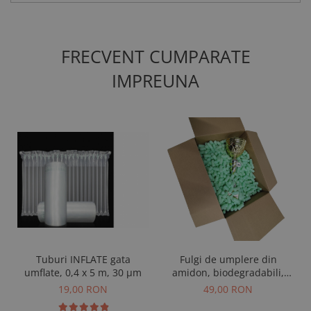
FRECVENT CUMPARATE
IMPREUNA
Tuburi INFLATE gata
Fulgi de umplere din
umflate, 0,4 x 5 m, 30 µm
amidon, biodegradabili,
verde, 120 L, cutie
19,00 RON
49,00 RON