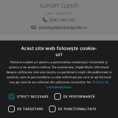
SUPORT CLIENTI
Luni - Vineri 9-17
0747 747 747
ambalaje@ambalaje24h.ro
MAGAZINUL MEU
Acest site web folosește cookie-
uri
CLIENTI
Folosim cookie-uri pentru a personaliza conținutul, reclamele și
DATE COMERCIALE
pentru a ne analiza traficul. De asemenea, împărtășim informații
despre utilizarea site-ului nostru cu partenerii noștri de publicitate și
analiză, care le pot combina cu alte informații pe care le-ați furnizat
sau pe care le-au colectat din utilizarea serviciilor lor.
Politica de
confidențialitate
STRICT NECESARE
DE PERFORMANȚĂ
©Copyright SC DC Folie SRL 2022
DE TARGETARE
DE FUNCŢIONALITATE
Produse concepute si fabricate 100% in Romania
Platforma E-