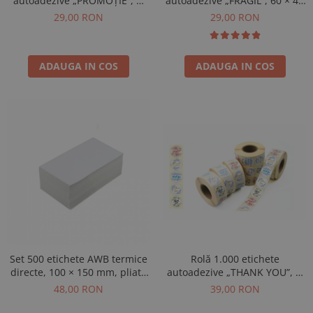
autoadezive „PROMOȚIE”, Ø
autoadezive „FRAGIL”, 60 × 40
40 mm
mm
29,00 RON
29,00 RON
ADAUGA IN COS
ADAUGA IN COS
Rolă 1.000 etichete
Set 500 etichete AWB termice
autoadezive „THANK YOU”, Ø
directe, 100 × 150 mm, pliate
30 mm
Z
39,00 RON
48,00 RON