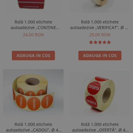
Rolă 1.000 etichete
Rolă 1.000 etichete
autoadezive „CONȚINE
autoadezive „VERIFICAT”, Ø 18
DOCUMENTE”, 60 × 40 mm
mm
24,00 RON
25,00 RON
ADAUGA IN COS
ADAUGA IN COS
Rolă 1.000 etichete
Rolă 1.000 etichete
autoadezive „CADOU”, Ø 40
autoadezive „OFERTĂ”, Ø 40