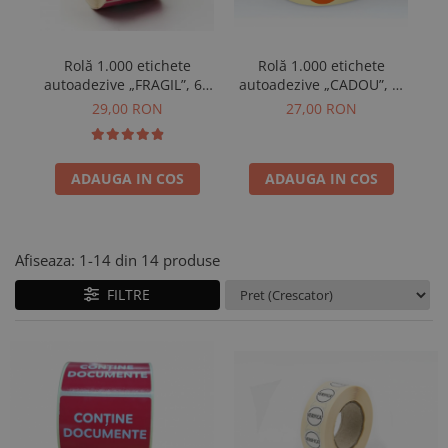
Rolă 1.000 etichete
Rolă 1.000 etichete
autoadezive „CADOU”, Ø
au
autoadezive „FRAGIL”, 60
40 mm
× 40 mm
27,00 RON
29,00 RON
ADAUGA IN COS
ADAUGA IN COS
Afiseaza:
1-
14
din
14
produse
FILTRE