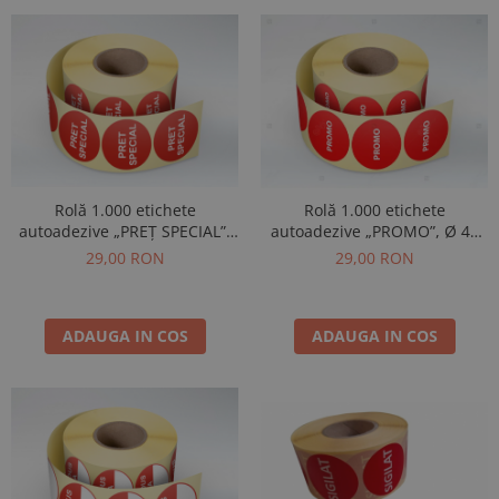
Rolă 1.000 etichete
Rolă 1.000 etichete
autoadezive „PREȚ SPECIAL”,
autoadezive „PROMO”, Ø 40
Ø 40 mm
mm
29,00 RON
29,00 RON
ADAUGA IN COS
ADAUGA IN COS