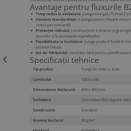
Avantaje pentru fluxurile B
Timp redus la ambalare
: punga este gata formată și 
Consum standardizat
: o pungă pentru fiecare articol
costul per comandă;
Protecție ridicată
: construcția în 3 straturi și gramaj
șocurilor și la protejarea suprafețelor;
Flexibilitate la închidere
: punga poate fi fixată în fu
exterior folosit;
Set de 100 bucăți
: cantitate clară pentru planificarea
Specificații tehnice
Tip produs
Pungi din folie cu bule
Cantitate
100 bucăți
Dimensiune declarată
400 x 400 mm
Închidere
Deschidere fără clapetă adez
Construcție
3 straturi
Gramaj declarat
90 g/m²
Material
Polietilenă