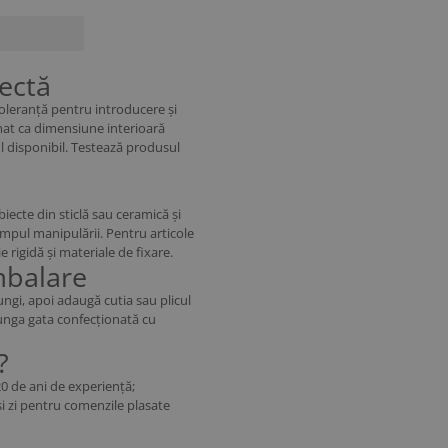
ectă
oleranță pentru introducere și
mat ca dimensiune interioară
ul disponibil. Testează produsul
iecte din sticlă sau ceramică și
timpul manipulării. Pentru articole
 rigidă și materiale de fixare.
mbalare
ungi, apoi adaugă cutia sau plicul
 punga gata confecționată cu
?
0 de ani de experiență;
și zi pentru comenzile plasate