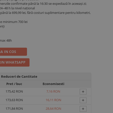
menzile confirmate până la 16:30 se expediază în aceeași zi;
4–48 h la nivel național
ână la 699,99 lei, fără costuri suplimentare pentru kilometri,
de minimum 700 lei
enți
 max 48h
A IN COS
IN WHATSAPP
Reduceri de Cantitate
Pret
/ buc
Economisesti
+
175,42 RON
7,16 RON
+
173,63 RON
16,11 RON
+
171,84 RON
28,64 RON