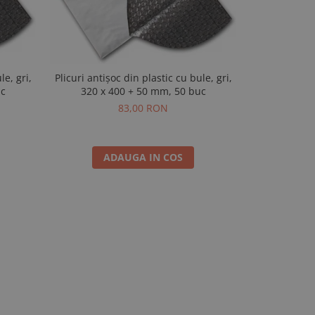
le, gri,
Plicuri antișoc din plastic cu bule, gri,
Pungi cu bule,
uc
320 x 400 + 50 mm, 50 buc
20
83,00 RON
ADAUGA IN COS
A