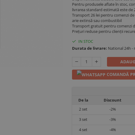
Pentru produsele aflate în stoc, co
livrarea standard estimată este de 2
Transport 26 lei pentru comenzi de p
arie extinsă sau combustibil
Transport gratuit pentru comenzi 
Prețuri reduse pentru clienții recur
IN STOC
Durata de livrare:
National 24h -
ADAUG
COMANDĂ PR
De la
Discount
2
set
-2%
3
set
-3%
4
set
-4%