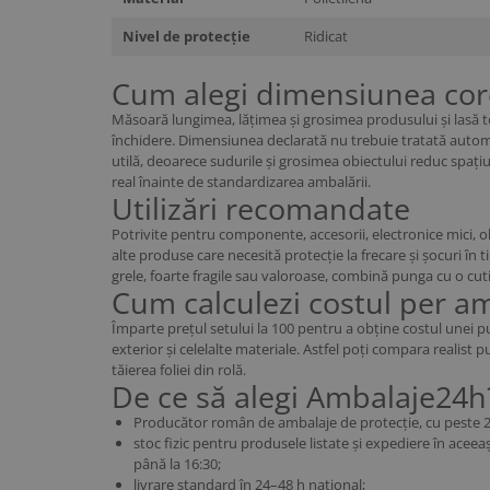
Nivel de protecție
Ridicat
Cum alegi dimensiunea cor
Măsoară lungimea, lățimea și grosimea produsului și lasă t
închidere. Dimensiunea declarată nu trebuie tratată auto
utilă, deoarece sudurile și grosimea obiectului reduc spați
real înainte de standardizarea ambalării.
Utilizări recomandate
Potrivite pentru componente, accesorii, electronice mici, ob
alte produse care necesită protecție la frecare și șocuri în 
grele, foarte fragile sau valoroase, combină punga cu o cutie
Cum calculezi costul per a
Împarte prețul setului la 100 pentru a obține costul unei p
exterior și celelalte materiale. Astfel poți compara realist
tăierea foliei din rolă.
De ce să alegi Ambalaje24h
Producător român de ambalaje de protecție, cu peste 2
stoc fizic pentru produsele listate și expediere în aceea
până la 16:30;
livrare standard în 24–48 h național;