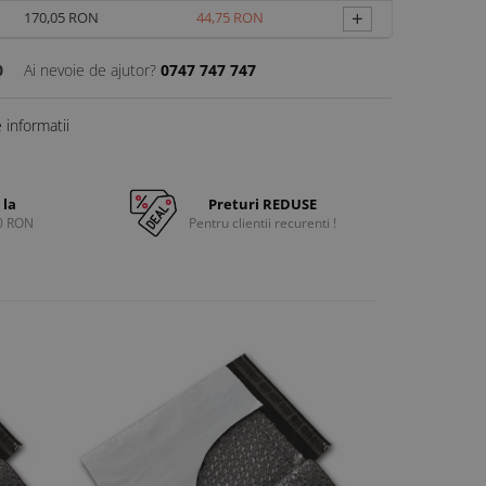
+
170,05 RON
44,75 RON
0
Ai nevoie de ajutor?
0747 747 747
informatii
 la
Preturi REDUSE
0 RON
Pentru clientii recurenti !