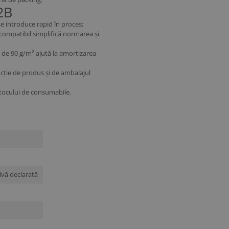
2B
se introduce rapid în proces;
 compatibil simplifică normarea și
ul de 90 g/m² ajută la amortizarea
ncție de produs și de ambalajul
 stocului de consumabile.
ivă declarată