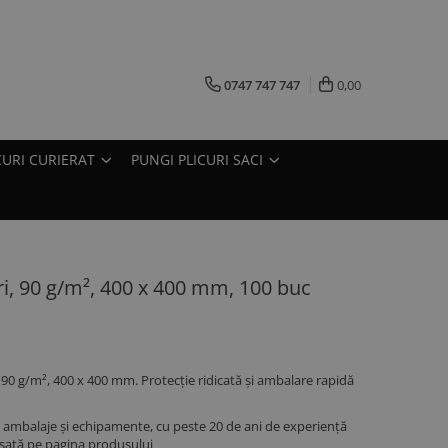
0747 747 747
0,00
CURI CURIERAT
PUNGI PLICURI SACI
uri, 90 g/m², 400 x 400 mm, 100 buc
, 90 g/m², 400 x 400 mm. Protecție ridicată și ambalare rapidă
ambalaje și echipamente, cu peste 20 de ani de experiență
fișată pe pagina produsului