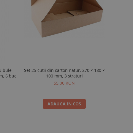
u bule
Set 25 cutii din carton natur, 270 × 180 ×
2.500 buc Pung
mm, 6 buc
100 mm, 3 straturi
55,00 RON
ADAUGA IN COS