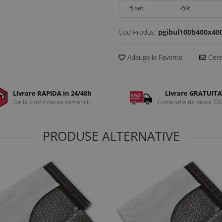
5
set
-5%
Cod Produs:
pgibul100b400x40
Adauga la Favorite
Cere 
Livrare RAPIDA in 24/48h
Livrare GRATUITA
De la confirmarea comenzii.
Comenzile de peste 70
PRODUSE ALTERNATIVE