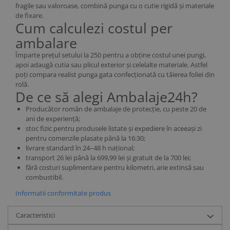
fragile sau valoroase, combină punga cu o cutie rigidă și materiale
de fixare.
Cum calculezi costul per
ambalare
Împarte prețul setului la 250 pentru a obține costul unei pungi,
apoi adaugă cutia sau plicul exterior și celelalte materiale. Astfel
poți compara realist punga gata confecționată cu tăierea foliei din
rolă.
De ce să alegi Ambalaje24h?
Producător român de ambalaje de protecție, cu peste 20 de
ani de experiență;
stoc fizic pentru produsele listate și expediere în aceeași zi
pentru comenzile plasate până la 16:30;
livrare standard în 24–48 h național;
transport 26 lei până la 699,99 lei și gratuit de la 700 lei;
fără costuri suplimentare pentru kilometri, arie extinsă sau
combustibil.
Informatii conformitate produs
Caracteristici