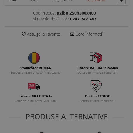
+
5
set
-5%
255,55 RON
67,25 RON
Cod Produs:
pgibul250b300x400
Ai nevoie de ajutor?
0747 747 747
Adauga la Favorite
Cere informatii
Producător ROMÂN
Livrare RAPIDA in 24/48h
Disponibilitate afișată în magazin.
De la confirmarea comenzii.
Livrare GRATUITA la
Preturi REDUSE
Comenzile de peste 700 RON
Pentru clientii recurenti !
PRODUSE ALTERNATIVE