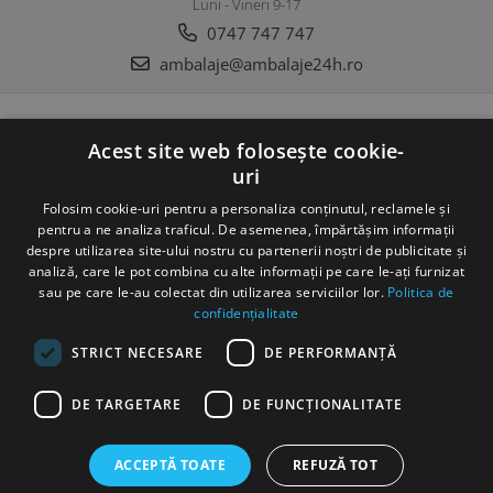
Luni - Vineri 9-17
0747 747 747
ambalaje@ambalaje24h.ro
MAGAZINUL MEU
Acest site web folosește cookie-
uri
CLIENTI
Folosim cookie-uri pentru a personaliza conținutul, reclamele și
DATE COMERCIALE
pentru a ne analiza traficul. De asemenea, împărtășim informații
despre utilizarea site-ului nostru cu partenerii noștri de publicitate și
analiză, care le pot combina cu alte informații pe care le-ați furnizat
sau pe care le-au colectat din utilizarea serviciilor lor.
Politica de
confidențialitate
STRICT NECESARE
DE PERFORMANȚĂ
©Copyright SC DC Folie SRL 2022
DE TARGETARE
DE FUNCŢIONALITATE
Produse concepute si fabricate 100% in Romania
Platforma E-
commerce by Gomag
ACCEPTĂ TOATE
REFUZĂ TOT