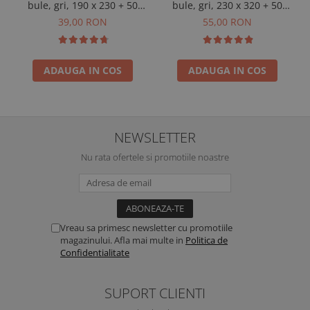
bule, gri, 190 x 230 + 50
bule, gri, 230 x 320 + 50
mm, 50 buc
mm, 50 buc
39,00 RON
55,00 RON
ADAUGA IN COS
ADAUGA IN COS
NEWSLETTER
Nu rata ofertele si promotiile noastre
Vreau sa primesc newsletter cu promotiile
magazinului. Afla mai multe in
Politica de
Confidentialitate
SUPORT CLIENTI