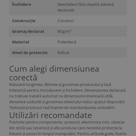
Închidere
Deschidere fără clapetă adezivă
declarată
Construcție
3 straturi
Gramaj declarat
90 g/m²
Material
Polietilenă
Nivel de protecție
Ridicat
Cum alegi dimensiunea
corectă
Măsoară lungimea, lățimea și grosimea produsului și lasă
toleranță pentru introducere și închidere. Dimensiunea declarată
nu trebuie tratată automat ca dimensiune interioară utilă,
deoarece sudurile și grosimea obiectului reduc spațiul disponibil.
Testează produsul real înainte de standardizarea ambalării.
Utilizări recomandate
Potrivite pentru componente, accesorii, electronice mici, obiecte
din sticlă sau ceramică și alte produse care necesită protecție la
frecare și șocuri în timpul manipulării. Pentru articole grele, foarte