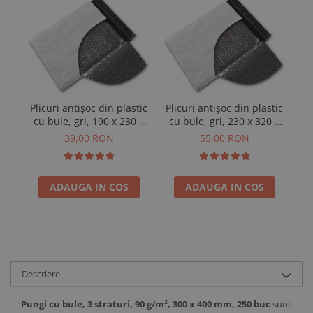
Pl
Plicuri antișoc din plastic
Plicuri antișoc din plastic
c
cu bule, gri, 190 x 230 +
cu bule, gri, 230 x 320 +
50 mm, 50 buc
50 mm, 50 buc
39,00 RON
55,00 RON
ADAUGA IN COS
ADAUGA IN COS
Descriere
Pungi cu bule, 3 straturi, 90 g/m², 300 x 400 mm, 250 buc
sunt