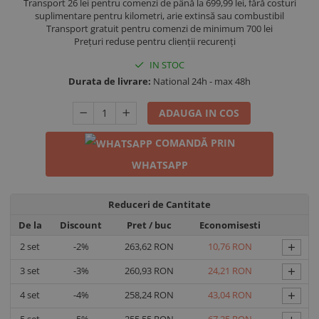
Transport 26 lei pentru comenzi de până la 699,99 lei, fără costuri
suplimentare pentru kilometri, arie extinsă sau combustibil
Transport gratuit pentru comenzi de minimum 700 lei
Prețuri reduse pentru clienții recurenți
IN STOC
Durata de livrare:
National 24h - max 48h
ADAUGA IN COS
COMANDĂ PRIN
WHATSAPP
Reduceri de Cantitate
De la
Discount
Pret
/ buc
Economisesti
+
2
set
-2%
263,62 RON
10,76 RON
+
3
set
-3%
260,93 RON
24,21 RON
+
4
set
-4%
258,24 RON
43,04 RON