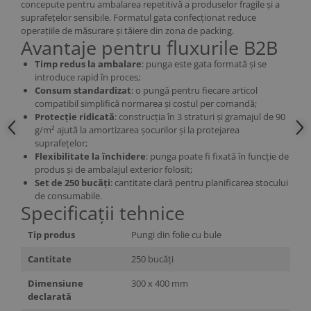
concepute pentru ambalarea repetitivă a produselor fragile și a
suprafețelor sensibile. Formatul gata confecționat reduce
operațiile de măsurare și tăiere din zona de packing.
Avantaje pentru fluxurile B2B
Timp redus la ambalare
: punga este gata formată și se
introduce rapid în proces;
Consum standardizat
: o pungă pentru fiecare articol
compatibil simplifică normarea și costul per comandă;
Protecție ridicată
: construcția în 3 straturi și gramajul de 90
g/m² ajută la amortizarea șocurilor și la protejarea
suprafețelor;
Flexibilitate la închidere
: punga poate fi fixată în funcție de
produs și de ambalajul exterior folosit;
Set de 250 bucăți
: cantitate clară pentru planificarea stocului
de consumabile.
Specificații tehnice
Tip produs
Pungi din folie cu bule
Cantitate
250 bucăți
Dimensiune
300 x 400 mm
declarată