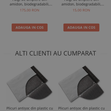
amidon, biodegradabili,
amidon, biodegradabili,
alb, 500 L, sac
alb, 24 L, cutie
175,00 RON
15,00 RON
ADAUGA IN COS
ADAUGA IN COS
ALTI CLIENTI AU CUMPARAT
Plicuri antișoc din plastic cu
Plicuri antișoc din plastic cu