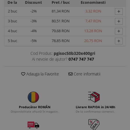
De la
Discount
Pret
/ buc
Economisesti
+
2
buc
-2%
81,34 RON
3,32 RON
+
3
buc
-3%
80,51 RON
7,47 RON
+
4
buc
-4%
79,68 RON
13,28 RON
+
5
buc
-5%
78,85 RON
20,75 RON
Cod Produs:
pgisoc50b320x400gri
Ai nevoie de ajutor?
0747 747 747
Adauga la Favorite
Cere informatii
Producător ROMÂN
Livrare RAPIDA in 24/48h
Disponibilitate afișată în magazin.
De la confirmarea comenzii.