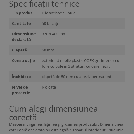
Specificații tehnice
Tip produs
Plic antișoc cu bule
Cantitate
50 bucăți
Dimensiune
320 x 400 mm
declarată
Clapetă
50 mm
Construcție
exterior din folie plastic COEX gri, interior cu
folie cu bule în 3 straturi, culoare negru
Închidere
clapetă de 50 mm cu adeziv permanent
Nivel de
Ridicată
protecție
Cum alegi dimensiunea
corectă
Măsoară lungimea, lățimea și grosimea produsului. Dimensiunea
exterioară declarată nu este egală cu spațiul interior util: sudurile,