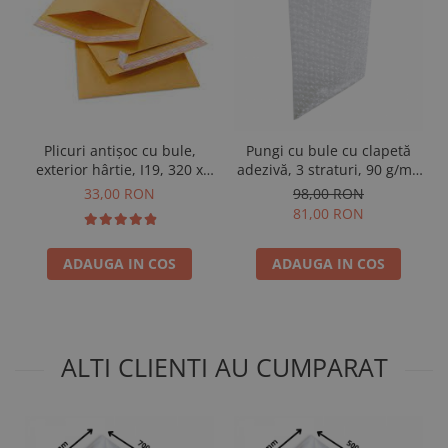
Plicuri antișoc cu bule,
Pungi cu bule cu clapetă
exterior hârtie, I19, 320 x
adezivă, 3 straturi, 90 g/m²,
455 + 50 mm, 20 buc
200 x 300 + 50 mm, 100 buc
33,00 RON
98,00 RON
81,00 RON
ADAUGA IN COS
ADAUGA IN COS
ALTI CLIENTI AU CUMPARAT