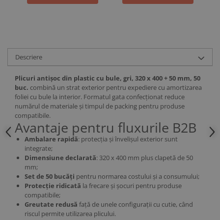
Descriere
Plicuri antișoc din plastic cu bule, gri, 320 x 400 + 50 mm, 50
buc.
combină un strat exterior pentru expediere cu amortizarea
foliei cu bule la interior. Formatul gata confecționat reduce
numărul de materiale și timpul de packing pentru produse
compatibile.
Avantaje pentru fluxurile B2B
Ambalare rapidă
: protecția și învelișul exterior sunt
integrate;
Dimensiune declarată
: 320 x 400 mm plus clapetă de 50
mm;
Set de 50 bucăți
pentru normarea costului și a consumului;
Protecție ridicată
la frecare și șocuri pentru produse
compatibile;
Greutate redusă
față de unele configurații cu cutie, când
riscul permite utilizarea plicului.