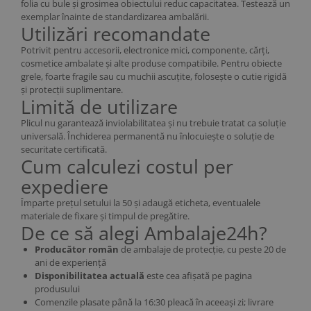
folia cu bule și grosimea obiectului reduc capacitatea. Testează un
exemplar înainte de standardizarea ambalării.
Utilizări recomandate
Potrivit pentru accesorii, electronice mici, componente, cărți,
cosmetice ambalate și alte produse compatibile. Pentru obiecte
grele, foarte fragile sau cu muchii ascuțite, folosește o cutie rigidă
și protecții suplimentare.
Limită de utilizare
Plicul nu garantează inviolabilitatea și nu trebuie tratat ca soluție
universală. Închiderea permanentă nu înlocuiește o soluție de
securitate certificată.
Cum calculezi costul per
expediere
Împarte prețul setului la 50 și adaugă eticheta, eventualele
materiale de fixare și timpul de pregătire.
De ce să alegi Ambalaje24h?
Producător român
de ambalaje de protecție, cu peste 20 de
ani de experiență
Disponibilitatea actuală
este cea afișată pe pagina
produsului
Comenzile plasate până la 16:30 pleacă în aceeași zi; livrare