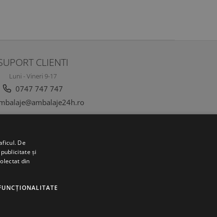
SUPORT CLIENTI
Luni - Vineri 9-17
0747 747 747
mbalaje@ambalaje24h.ro
aficul. De
publicitate și
colectat din
FUNCŢIONALITATE
©Copyright SC DC Folie SRL 2022
Produse concepute si fabricate 100% in Romania
Platforma E-