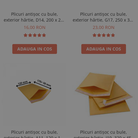
Plicuri antișoc cu bule,
Plicuri antișoc cu bule,
exterior hârtie, D14, 200 x 275
exterior hârtie, G17, 250 x 350
+ 50 mm, 20 buc
+ 50 mm, 20 buc
16,00 RON
23,00 RON
ADAUGA IN COS
ADAUGA IN COS
Plicuri antișoc cu bule,
Plicuri antișoc cu bule,
exterior hârtie, A11, 120 x 175
exterior hârtie, I19, 320 x 455