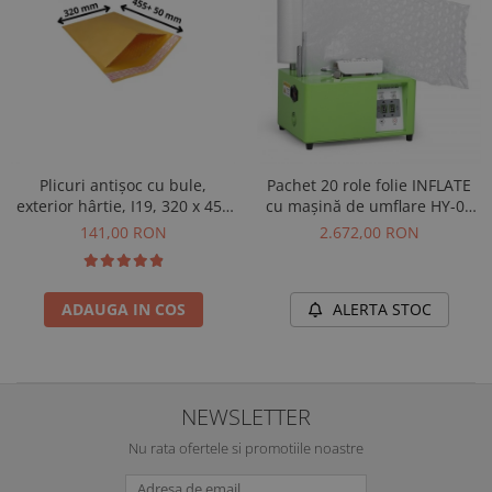
Plicuri antișoc cu bule,
Pachet 20 role folie INFLATE
exterior hârtie, I19, 320 x 455
cu mașină de umflare HY-01
+ 50 mm, 100 buc
inclusă
141,00 RON
2.672,00 RON
ADAUGA IN COS
ALERTA STOC
NEWSLETTER
Nu rata ofertele si promotiile noastre