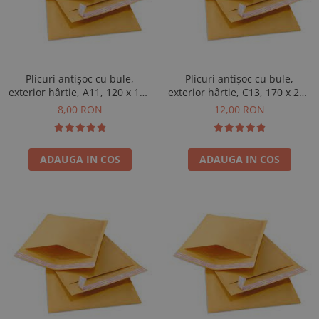
Plicuri antișoc cu bule,
Plicuri antișoc cu bule,
exterior hârtie, A11, 120 x 175
exterior hârtie, C13, 170 x 225
+ 50 mm, 20 buc
+ 50 mm, 20 buc
8,00 RON
12,00 RON
ADAUGA IN COS
ADAUGA IN COS