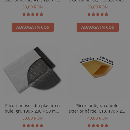
+ 50 mm, 100 buc
+ 50 mm, 20 buc
33,00 RON
33,00 RON
ADAUGA IN COS
ADAUGA IN COS
Plicuri antișoc din plastic cu
Plicuri antișoc cu bule,
bule, gri, 190 x 230 + 50 mm,
exterior hârtie, C13, 170 x 225
50 buc
+ 50 mm, 100 buc
39,00 RON
49,00 RON