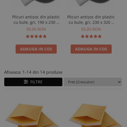
Plicuri antișoc din plastic
Plicuri antișoc din plastic
Pl
cu bule, gri, 190 x 230 +
cu bule, gri, 230 x 320 +
c
50 mm, 50 buc
50 mm, 50 buc
39,00 RON
55,00 RON
ADAUGA IN COS
ADAUGA IN COS
Afiseaza:
1-
14
din
14
produse
FILTRE