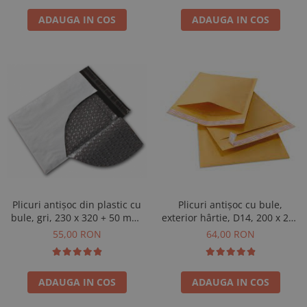
ADAUGA IN COS
ADAUGA IN COS
Plicuri antișoc din plastic cu
Plicuri antișoc cu bule,
bule, gri, 230 x 320 + 50 mm,
exterior hârtie, D14, 200 x 275
50 buc
+ 50 mm, 100 buc
55,00 RON
64,00 RON
ADAUGA IN COS
ADAUGA IN COS