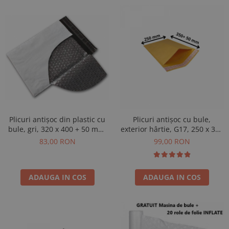
Plicuri antișoc din plastic cu
Plicuri antișoc cu bule,
bule, gri, 320 x 400 + 50 mm,
exterior hârtie, G17, 250 x 350
50 buc
+ 50 mm, 100 buc
83,00 RON
99,00 RON
ADAUGA IN COS
ADAUGA IN COS