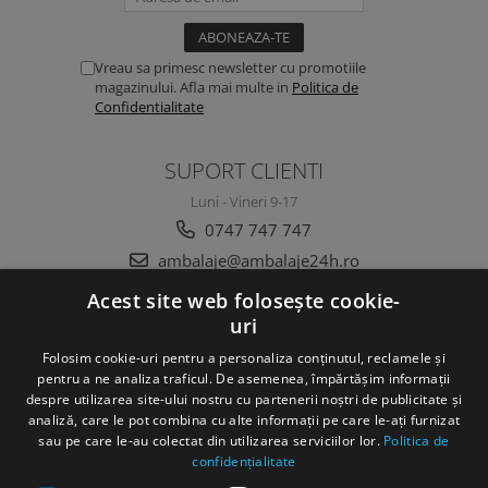
Vreau sa primesc newsletter cu promotiile
magazinului. Afla mai multe in
Politica de
Confidentialitate
SUPORT CLIENTI
Luni - Vineri 9-17
0747 747 747
ambalaje@ambalaje24h.ro
Acest site web folosește cookie-
uri
MAGAZINUL MEU
Folosim cookie-uri pentru a personaliza conținutul, reclamele și
CLIENTI
pentru a ne analiza traficul. De asemenea, împărtășim informații
despre utilizarea site-ului nostru cu partenerii noștri de publicitate și
analiză, care le pot combina cu alte informații pe care le-ați furnizat
DATE COMERCIALE
sau pe care le-au colectat din utilizarea serviciilor lor.
Politica de
confidențialitate