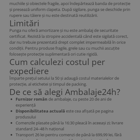
muchiile și obiectele fragile, apoi îndepărtează banda de protecție
și presează uniform clapeta. După sigilare, punga se deschide prin
rupere sau tăiere și nu este destinată reutilizării.
Limitări
Punga nu oferă amortizare și nu este ambalaj de securitate
certificat. Rezistă la stropire accidentală când este sigilată corect,
dar nu trebuie prezentată drept complet impermeabilă în orice
condiții. Pentru produse fragile, grele sau cu muchii ascuțite
folosește protecție suplimentară ori cutie rigidă.
Cum calculezi costul per
expediere
Împarte prețul setului la 50 și adaugă costul materialelor de
protecție, al etichetei și timpul de packing.
De ce să alegi Ambalaje24h?
Furnizor român
de ambalaje, cu peste 20 de ani de
experiență
Disponibilitatea actuală
este cea afișată pe pagina
produsului
Comenzile plasate până la 16:30 pleacă în aceeași zi; livrare
standard 24–48 h național
Transport 26 lei pentru comenzi de până la 699,99 lei, fără