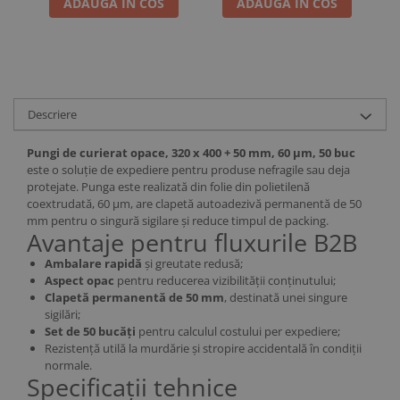
ADAUGA IN COS
ADAUGA IN COS
Descriere
Pungi de curierat opace, 320 x 400 + 50 mm, 60 µm, 50 buc
este o soluție de expediere pentru produse nefragile sau deja
protejate. Punga este realizată din folie din polietilenă
coextrudată, 60 µm, are clapetă autoadezivă permanentă de 50
mm pentru o singură sigilare și reduce timpul de packing.
Avantaje pentru fluxurile B2B
Ambalare rapidă
și greutate redusă;
Aspect opac
pentru reducerea vizibilității conținutului;
Clapetă permanentă de 50 mm
, destinată unei singure
sigilări;
Set de 50 bucăți
pentru calculul costului per expediere;
Rezistență utilă la murdărie și stropire accidentală în condiții
normale.
Specificații tehnice