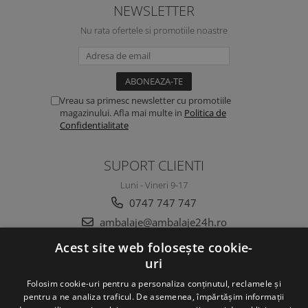
NEWSLETTER
Nu rata ofertele si promotiile noastre
Vreau sa primesc newsletter cu promotiile
magazinului. Afla mai multe in
Politica de
Confidentialitate
SUPORT CLIENTI
Luni - Vineri 9-17
0747 747 747
ambalaje@ambalaje24h.ro
Acest site web folosește cookie-
uri
MAGAZINUL MEU
Folosim cookie-uri pentru a personaliza conținutul, reclamele și
CLIENTI
pentru a ne analiza traficul. De asemenea, împărtășim informații