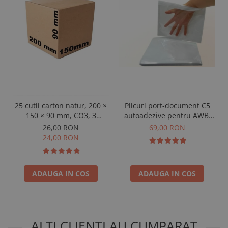
25 cutii carton natur, 200 ×
Plicuri port-document C5
150 × 90 mm, CO3, 3
autoadezive pentru AWB,
straturi
transparente, 240 x 165
26,00 RON
69,00 RON
mm, 500 buc
24,00 RON
ADAUGA IN COS
ADAUGA IN COS
ALTI CLIENTI AU CUMPARAT