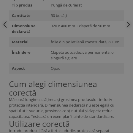
Tip produs
Pungă de curierat
Cantitate
50 bucăți
Dimensiune
320 x 400 mm + clapetă de 50 mm
declarată
Material
folie din polietilenă coextrudată, 60 µm
Închidere
Clapetă autoadezivă permanentă, o
singură sigilare
Aspect
Opac
Cum alegi dimensiunea
corectă
Măsoară lungimea, lățimea și grosimea produsului, inclusiv
protecția interioară. Dimensiunea declarată nu este egală cu
spațiul util: sudurile, grosimea conținutului și clapeta reduc
capacitatea. Testează un exemplar înainte de standardizare.
Utilizare corectă
Introdu produsul fără a forța sudurile, protejează separat