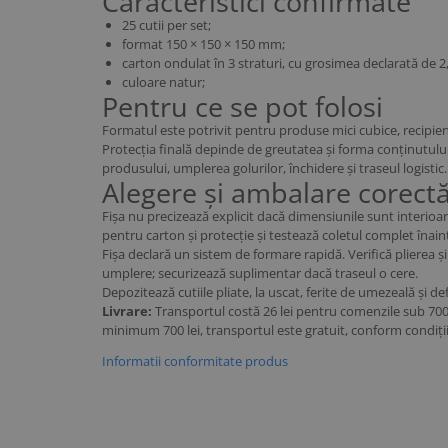
Caracteristici confirmate
25 cutii per set;
format 150 × 150 × 150 mm;
carton ondulat în 3 straturi, cu grosimea declarată de 
culoare natur;
Pentru ce se pot folosi
Formatul este potrivit pentru produse mici cubice, recipie
Protecția finală depinde de greutatea și forma conținutului, 
produsului, umplerea golurilor, închidere și traseul logistic.
Alegere și ambalare corect
Fișa nu precizează explicit dacă dimensiunile sunt interioa
pentru carton și protecție și testează coletul complet înainte
Fișa declară un sistem de formare rapidă. Verifică plierea ș
umplere; securizează suplimentar dacă traseul o cere.
Depozitează cutiile pliate, la uscat, ferite de umezeală și d
Livrare:
Transportul costă 26 lei pentru comenzile sub 700
minimum 700 lei, transportul este gratuit, conform condiți
Informatii conformitate produs