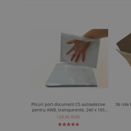
Plicuri port-document C5 autoadezive
36 role
pentru AWB, transparente, 240 x 165
mm, 1.000 buc
129,00 RON