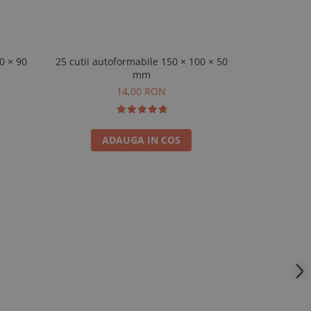
0 × 90
25 cutii autoformabile 150 × 100 × 50
Set 25 cutii 
mm
× 20
14,00 RON
ADAUGA IN COS
A