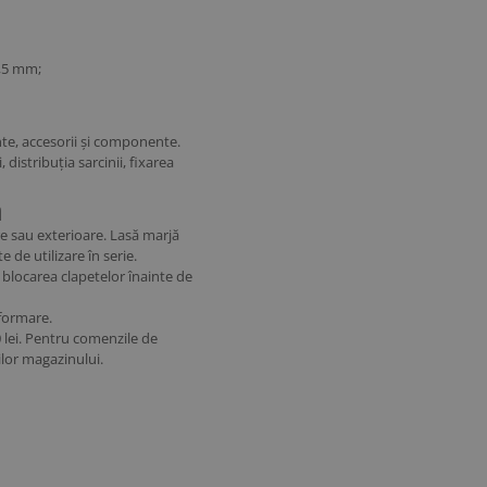
2,5 mm;
nte, accesorii și componente.
distribuția sarcinii, fixarea
ă
re sau exterioare. Lasă marjă
 de utilizare în serie.
i blocarea clapetelor înainte de
eformare.
 lei. Pentru comenzile de
ilor magazinului.