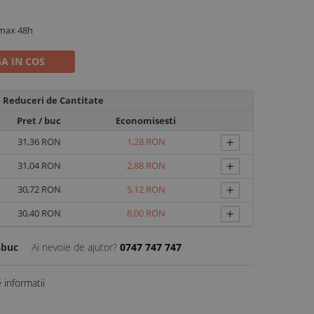
 max 48h
A IN COS
Reduceri de Cantitate
Pret
/ buc
Economisesti
+
31,36 RON
1,28 RON
+
31,04 RON
2,88 RON
+
30,72 RON
5,12 RON
+
30,40 RON
8,00 RON
5buc
Ai nevoie de ajutor?
0747 747 747
informatii