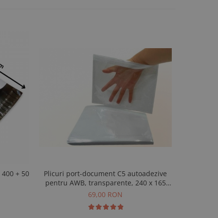
Plicuri port-document C5 autoadezive
6 role ba
pentru AWB, transparente, 240 x 165
mm, 500 buc
69,00 RON