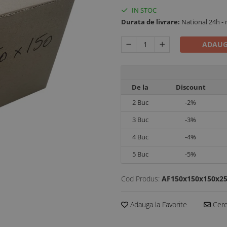
IN STOC
Durata de livrare:
National 24h -
ADAUG
De la
Discount
2
Buc
-2%
3
Buc
-3%
4
Buc
-4%
5
Buc
-5%
Cod Produs:
AF150x150x150x2
Adauga la Favorite
Cere 