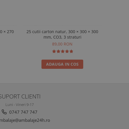
70 × 270
25 cutii carton natur, 300 × 300 × 300
Set 25 cuti
mm, CO3, 3 straturi
89,00 RON
ADAUGA IN COS
SUPORT CLIENTI
Luni - Vineri 9-17
0747 747 747
mbalaje@ambalaje24h.ro