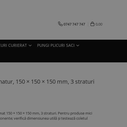
0747 747 747
0,00
CURI CURIERAT
PUNGI PLICURI SACI
 natur, 150 × 150 × 150 mm, 3 straturi
rmat 150 × 150 × 150 mm, 3 straturi. Pentru produse mici
ponente; verifică dimensiunea utilă și testează coletul