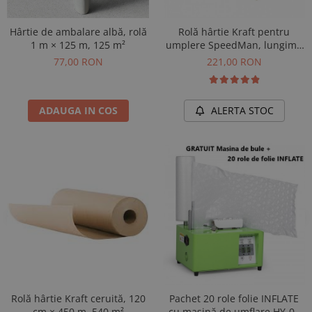
Hârtie de ambalare albă, rolă
Rolă hârtie Kraft pentru
1 m × 125 m, 125 m²
umplere SpeedMan, lungime
450 m
77,00 RON
221,00 RON
ADAUGA IN COS
ALERTA STOC
Rolă hârtie Kraft ceruită, 120
Pachet 20 role folie INFLATE
cm × 450 m, 540 m²
cu mașină de umflare HY-01