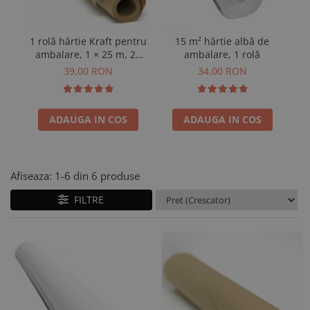
1 rolă hârtie Kraft pentru
15 m² hârtie albă de
Hâ
ambalare, 1 × 25 m, 25
ambalare, 1 rolă
ro
m²
39,00 RON
34,00 RON
ADAUGA IN COS
ADAUGA IN COS
Afiseaza:
1-
6
din
6
produse
FILTRE