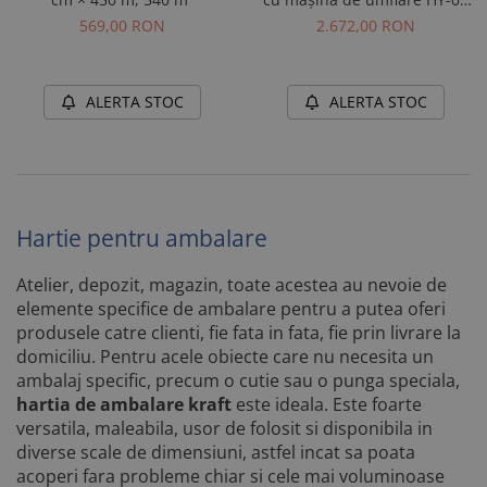
inclusă
569,00 RON
2.672,00 RON
ALERTA STOC
ALERTA STOC
Hartie pentru ambalare
Atelier, depozit, magazin, toate acestea au nevoie de
elemente specifice de ambalare pentru a putea oferi
produsele catre clienti, fie fata in fata, fie prin livrare la
domiciliu. Pentru acele obiecte care nu necesita un
ambalaj specific, precum o cutie sau o punga speciala,
hartia de ambalare kraft
este ideala. Este foarte
versatila, maleabila, usor de folosit si disponibila in
diverse scale de dimensiuni, astfel incat sa poata
acoperi fara probleme chiar si cele mai voluminoase