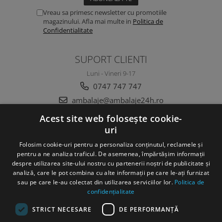
Vreau sa primesc newsletter cu promotiile
magazinului. Afla mai multe in
Politica de
Confidentialitate
SUPORT CLIENTI
Luni - Vineri 9-17
0747 747 747
ambalaje@ambalaje24h.ro
Acest site web folosește cookie-
uri
MAGAZINUL MEU
Folosim cookie-uri pentru a personaliza conținutul, reclamele și
CLIENTI
pentru a ne analiza traficul. De asemenea, împărtășim informații
despre utilizarea site-ului nostru cu partenerii noștri de publicitate și
analiză, care le pot combina cu alte informații pe care le-ați furnizat
DATE COMERCIALE
sau pe care le-au colectat din utilizarea serviciilor lor.
Politica de
confidențialitate
STRICT NECESARE
DE PERFORMANȚĂ