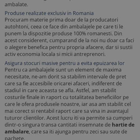
ambalate.
Produse realizate exclusiv in Romania
Procuram materie prima doar de la producatori
autohtoni, ceea ce face din ambalajele pe care ti le
punem la dispozitie produse 100% romanesti. Din
acest considerent, cumparand de la noi nu doar ca faci
o alegere benefica pentru propria afacere, dar si sustii
activ economia locala si micii antreprenori.
Asigura stocuri masive pentru a evita epuizarea lor
Pentru ca ambalajele sunt un element de maxima
necesitate, ne-am dorit sa stabilim intervale de pret
care sa fie accesibile oricarei afaceri, indiferent de
stadiul in care aceasta se afla. Astfel, am stabilit
costurile finale in raport cu totalitatea beneficiilor pe
care le ofera produsele noastre, iar asa am stabilit cel
mai corect si rentabil raport care sa vina in avantajul
tuturor clientilor. Acest lucru iti va permite sa cumperi
dintr-o singura transa cantitati insemnate de
hartie de
ambalare
, care sa iti ajunga pentru zeci sau sute de
pachete.