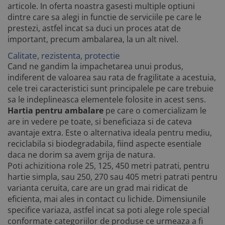
articole. In oferta noastra gasesti multiple optiuni
dintre care sa alegi in functie de serviciile pe care le
prestezi, astfel incat sa duci un proces atat de
important, precum ambalarea, la un alt nivel.
Calitate, rezistenta, protectie
Cand ne gandim la impachetarea unui produs,
indiferent de valoarea sau rata de fragilitate a acestuia,
cele trei caracteristici sunt principalele pe care trebuie
sa le indeplineasca elementele folosite in acest sens.
Hartia pentru ambalare
pe care o comercializam le
are in vedere pe toate, si beneficiaza si de cateva
avantaje extra. Este o alternativa ideala pentru mediu,
reciclabila si biodegradabila, fiind aspecte esentiale
daca ne dorim sa avem grija de natura.
Poti achizitiona role 25, 125, 450 metri patrati, pentru
hartie simpla, sau 250, 270 sau 405 metri patrati pentru
varianta ceruita, care are un grad mai ridicat de
eficienta, mai ales in contact cu lichide. Dimensiunile
specifice variaza, astfel incat sa poti alege role special
conformate categoriilor de produse ce urmeaza a fi