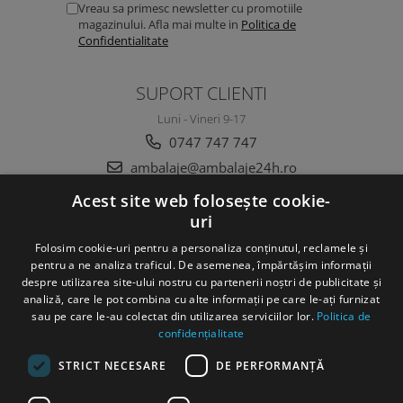
Vreau sa primesc newsletter cu promotiile
magazinului. Afla mai multe in
Politica de
Confidentialitate
SUPORT CLIENTI
Luni - Vineri 9-17
0747 747 747
ambalaje@ambalaje24h.ro
Acest site web folosește cookie-
uri
MAGAZINUL MEU
Folosim cookie-uri pentru a personaliza conținutul, reclamele și
CLIENTI
pentru a ne analiza traficul. De asemenea, împărtășim informații
despre utilizarea site-ului nostru cu partenerii noștri de publicitate și
analiză, care le pot combina cu alte informații pe care le-ați furnizat
DATE COMERCIALE
sau pe care le-au colectat din utilizarea serviciilor lor.
Politica de
confidențialitate
STRICT NECESARE
DE PERFORMANȚĂ