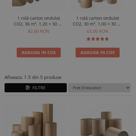
1 rolă carton ondulat
1 rolă carton ondulat
CO2, 36 m², 1,20 × 30 m,
CO2, 30 m², 1,00 × 30 m,
CO
300 g/m²
220 g/m²
82,00 RON
63,00 RON
ADAUGA IN COS
ADAUGA IN COS
Afiseaza:
1-
5
din
5
produse
FILTRE