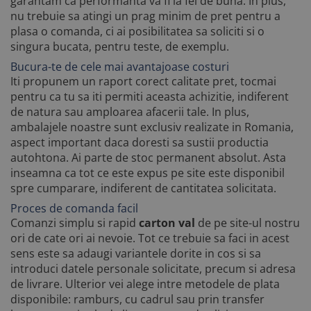
garantam ca performanta va fi la fel de buna. In plus,
nu trebuie sa atingi un prag minim de pret pentru a
plasa o comanda, ci ai posibilitatea sa soliciti si o
singura bucata, pentru teste, de exemplu.
Bucura-te de cele mai avantajoase costuri
Iti propunem un raport corect calitate pret, tocmai
pentru ca tu sa iti permiti aceasta achizitie, indiferent
de natura sau amploarea afacerii tale. In plus,
ambalajele noastre sunt exclusiv realizate in Romania,
aspect important daca doresti sa sustii productia
autohtona. Ai parte de stoc permanent absolut. Asta
inseamna ca tot ce este expus pe site este disponibil
spre cumparare, indiferent de cantitatea solicitata.
Proces de comanda facil
Comanzi simplu si rapid
carton val
de pe site-ul nostru
ori de cate ori ai nevoie. Tot ce trebuie sa faci in acest
sens este sa adaugi variantele dorite in cos si sa
introduci datele personale solicitate, precum si adresa
de livrare. Ulterior vei alege intre metodele de plata
disponibile: ramburs, cu cadrul sau prin transfer