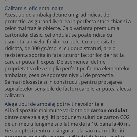
Calitate si eficienta inalte
Acest tip de ambalaj detine un grad ridicat de
protectie, asigurand livrarea in perfecta stare chiar si a
celor mai fragile obiecte. Ca o varianta premium a
cartonului clasic, cel ondulat se poate ridica cu
usurinta la nivelul foliilor cu bule. Cu o densitate
ridicata, de 300 gr./mp si cu doua straturi, are o
rezistenta sporita in fata tuturor factorilor de risc la
care ar putea fi expus. De asemenea, detine
proprietatea de a se plia perfect pe forma elementelor
ambalate, ceea ce sporeste nivelul de protectie.
Se mai foloseste si in constructii, pentru protejarea
suprafetelor sensibile de factori care le-ar putea afecta
calitatea.
Alege tipul de ambalaj potrivit nevoilor tale
Ai la dispozitie mai multe variante de
carton ondulat
dintre care sa alegi. Iti propunem suluri de carton CO2
de un metru lungime si o latime de la 10, pana la 40 m.
Fie ca optezi pentru o singura rola sau mai multe, iti