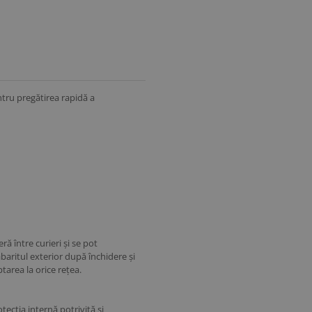
ntru pregătirea rapidă a
ă între curieri și se pot
gabaritul exterior după închidere și
area la orice rețea.
ecția internă potrivită și