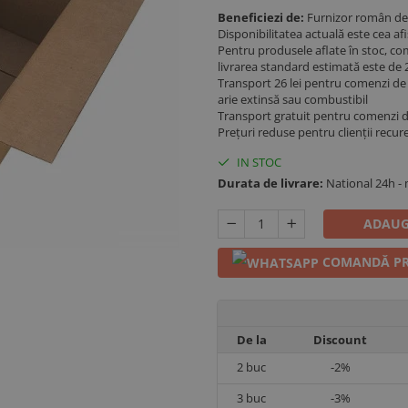
Beneficiezi de:
Furnizor român de 
Disponibilitatea actuală este cea a
Pentru produsele aflate în stoc, co
livrarea standard estimată este de 2
Transport 26 lei pentru comenzi de p
arie extinsă sau combustibil
Transport gratuit pentru comenzi 
Prețuri reduse pentru clienții recur
IN STOC
Durata de livrare:
National 24h -
ADAUG
COMANDĂ PR
De la
Discount
2
buc
-2%
3
buc
-3%