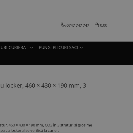
0747 747 747
0,00
CURI CURIERAT
PUNGI PLICURI SACI
ru locker, 460 × 430 × 190 mm, 3
atur, 460 × 430 × 190 mm, CO3 în 3 straturi și grosime
a cu lockerul se verifică la curier.