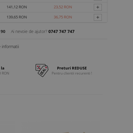
+
141,12 RON
23,52 RON
+
139,65 RON
36,75 RON
190
Ai nevoie de ajutor?
0747 747 747
informatii
 la
Preturi REDUSE
0 RON
Pentru clientii recurenti !