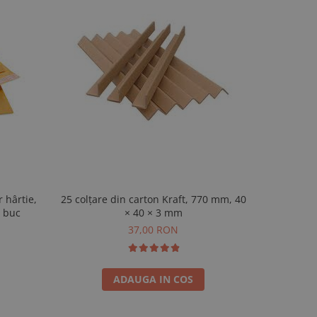
r hârtie,
25 colțare din carton Kraft, 770 mm, 40
Folie cu 
0 buc
× 40 × 3 mm
37,00 RON
ADAUGA IN COS