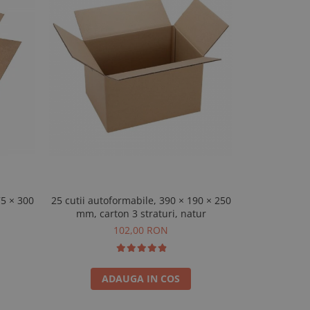
75 × 300
25 cutii autoformabile, 390 × 190 × 250
Set 30 cutii 
mm, carton 3 straturi, natur
× 15
102,00 RON
ADAUGA IN COS
A