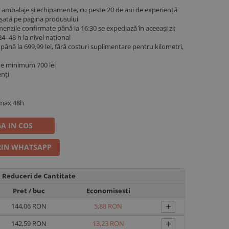
ambalaje și echipamente, cu peste 20 de ani de experiență
fișată pe pagina produsului
menzile confirmate până la 16:30 se expediază în aceeași zi;
4–48 h la nivel național
ână la 699,99 lei, fără costuri suplimentare pentru kilometri,
de minimum 700 lei
enți
 max 48h
A IN COS
IN WHATSAPP
Reduceri de Cantitate
Pret
/ buc
Economisesti
+
144,06 RON
5,88 RON
+
142,59 RON
13,23 RON