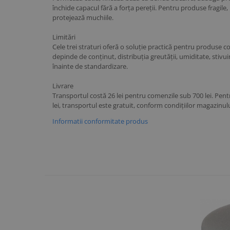
închide capacul fără a forța pereții. Pentru produse fragile, 
protejează muchiile.
Limitări
Cele trei straturi oferă o soluție practică pentru produse 
depinde de conținut, distribuția greutății, umiditate, stivui
înainte de standardizare.
Livrare
Transportul costă 26 lei pentru comenzile sub 700 lei. P
lei, transportul este gratuit, conform condițiilor magazinulu
Informatii conformitate produs