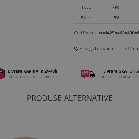
4
buc
-4%
5
buc
-5%
Cod Produs:
cutie25b460x430x
Adauga la Favorite
Cere 
Livrare RAPIDA in 24/48h
Livrare GRATUITA
De la confirmarea comenzii.
Comenzile de peste 70
PRODUSE ALTERNATIVE