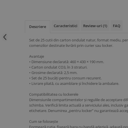
Caracteristici
Review-uri
(1)
FAQ
Descriere
Set de 25 cutii din carton ondulat natur, format mediu, pe
comenzilor destinate livrării prin curier sau locker.
Avantaje
• Dimensiune declarată: 460 × 430 × 190 mm.
• Carton ondulat CO3, în 3 straturi.
• Grosime declarată: 2,5 mm.
• Set de 25 bucăți pentru consum recurent.
• Livrare pliată, cu asamblare și închidere la ambalare.
Compatibilitatea cu lockerele
Dimensiunile compartimentelor și regulile de acceptare difer
schimba. Verifică limita actuală a serviciului ales, inclusiv 
etichetare. Denumirea „pentru locker” nu garantează accept
Cum se folosește
Formează cutia, fixează baza cu bandă adezivă, adaugă prot