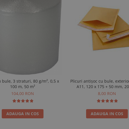
u bule, 3 straturi, 80 g/m², 0,5 x
Plicuri antișoc cu bule, exterio
100 m, 50 m²
A11, 120 x 175 + 50 mm, 2
104,00 RON
8,00 RON
ADAUGA IN COS
ADAUGA IN COS