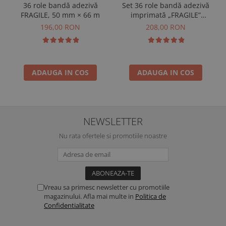
36 role bandă adezivă
Set 36 role bandă adezivă
FRAGILE, 50 mm × 66 m
imprimată „FRAGILE”
SILENT, NHT, 48 mm × 60 m
196,00 RON
208,00 RON
ADAUGA IN COS
ADAUGA IN COS
NEWSLETTER
Nu rata ofertele si promotiile noastre
Vreau sa primesc newsletter cu promotiile
magazinului. Afla mai multe in
Politica de
Confidentialitate