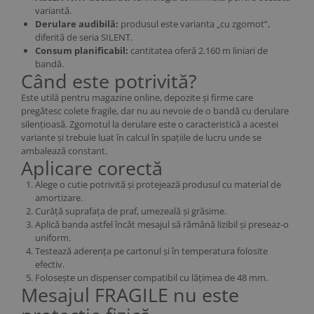
variantă.
Derulare audibilă:
produsul este varianta „cu zgomot”,
diferită de seria SILENT.
Consum planificabil:
cantitatea oferă 2.160 m liniari de
bandă.
Când este potrivită?
Este utilă pentru magazine online, depozite și firme care
pregătesc colete fragile, dar nu au nevoie de o bandă cu derulare
silențioasă. Zgomotul la derulare este o caracteristică a acestei
variante și trebuie luat în calcul în spațiile de lucru unde se
ambalează constant.
Aplicare corectă
Alege o cutie potrivită și protejează produsul cu material de
amortizare.
Curăță suprafața de praf, umezeală și grăsime.
Aplică banda astfel încât mesajul să rămână lizibil și preseaz-o
uniform.
Testează aderența pe cartonul și în temperatura folosite
efectiv.
Folosește un dispenser compatibil cu lățimea de 48 mm.
Mesajul FRAGILE nu este