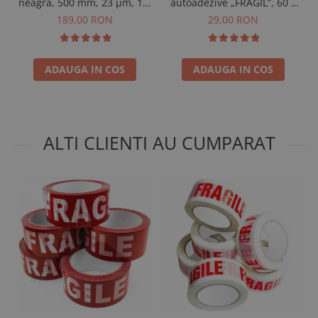
neagră, 500 mm, 23 µm, 1,6
autoadezive „FRAGIL”, 60 ×
kg/rolă
40 mm
189,00 RON
29,00 RON
ADAUGA IN COS
ADAUGA IN COS
ALTI CLIENTI AU CUMPARAT