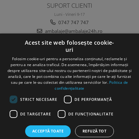
SUPORT CLIENTI
Luni - Vineri 9-17
0747 747 747
ambalaje@ambalaje24h.ro
Acest site web folosește cookie-
uri
MAGAZINUL MEU
Folosim cookie-uri pentru a personaliza conținutul, reclamele și
CLIENTI
pentru a ne analiza traficul. De asemenea, împărtășim informații
despre utilizarea site-ului nostru cu partenerii noștri de publicitate și
analiză, care le pot combina cu alte informații pe care le-ați furnizat
DATE COMERCIALE
sau pe care le-au colectat din utilizarea serviciilor lor.
Politica de
confidențialitate
STRICT NECESARE
DE PERFORMANȚĂ
DE TARGETARE
DE FUNCŢIONALITATE
©Copyright SC DC Folie SRL 2022
ACCEPTĂ TOATE
REFUZĂ TOT
Produse concepute si fabricate 100% in Romania
Platforma E-
commerce by Gomag