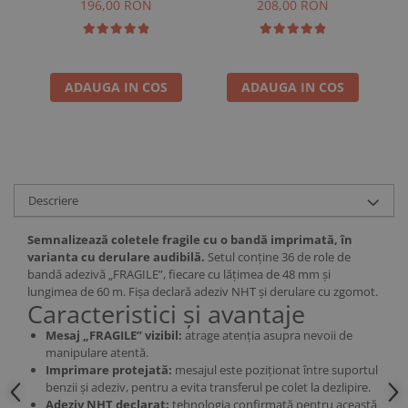
SILENT, NHT, 48 mm × 60
de
196,00 RON
208,00 RON
m
ADAUGA IN COS
ADAUGA IN COS
Descriere
Semnalizează coletele fragile cu o bandă imprimată, în
varianta cu derulare audibilă.
Setul conține 36 de role de
bandă adezivă „FRAGILE”, fiecare cu lățimea de 48 mm și
lungimea de 60 m. Fișa declară adeziv NHT și derulare cu zgomot.
Caracteristici și avantaje
Mesaj „FRAGILE” vizibil:
atrage atenția asupra nevoii de
manipulare atentă.
Imprimare protejată:
mesajul este poziționat între suportul
benzii și adeziv, pentru a evita transferul pe colet la dezlipire.
Adeziv NHT declarat:
tehnologia confirmată pentru această