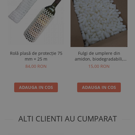
Rolă plasă de protecție 75
Fulgi de umplere din
mm × 25 m
amidon, biodegradabili,
alb, 24 L, cutie
84,00 RON
15,00 RON
ADAUGA IN COS
ADAUGA IN COS
ALTI CLIENTI AU CUMPARAT