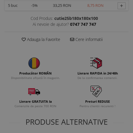
+
5
buc
-5%
33,25 RON
8,75 RON
Cod Produs:
cutie25b180x180x100
Ai nevoie de ajutor?
0747 747 747
Adauga la Favorite
Cere informatii
Producător ROMÂN
Livrare RAPIDA in 24/48h
Disponibilitate afișată în magazin.
De la confirmarea comenzii.
Livrare GRATUITA la
Preturi REDUSE
Comenzile de peste 700 RON
Pentru clientii recurenti !
PRODUSE ALTERNATIVE