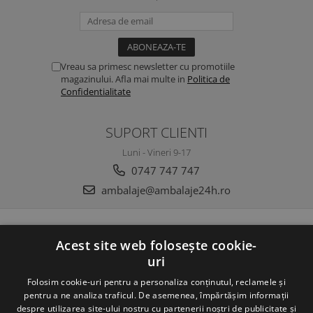
Vreau sa primesc newsletter cu promotiile
magazinului. Afla mai multe in
Politica de
Confidentialitate
SUPORT CLIENTI
Luni - Vineri 9-17
0747 747 747
ambalaje@ambalaje24h.ro
MAGAZINUL MEU
Acest site web folosește cookie-
uri
CLIENTI
Folosim cookie-uri pentru a personaliza conținutul, reclamele și
DATE COMERCIALE
pentru a ne analiza traficul. De asemenea, împărtășim informații
despre utilizarea site-ului nostru cu partenerii noștri de publicitate și