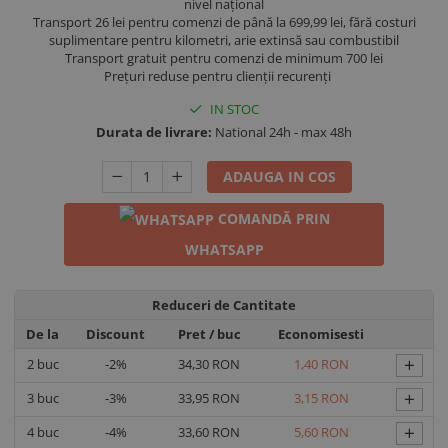
nivel național
Transport 26 lei pentru comenzi de până la 699,99 lei, fără costuri
suplimentare pentru kilometri, arie extinsă sau combustibil
Transport gratuit pentru comenzi de minimum 700 lei
Prețuri reduse pentru clienții recurenți
IN STOC
Durata de livrare:
National 24h - max 48h
ADAUGA IN COS
COMANDĂ PRIN
WHATSAPP
Reduceri de Cantitate
De la
Discount
Pret
/ buc
Economisesti
+
2
buc
-2%
34,30 RON
1,40 RON
+
3
buc
-3%
33,95 RON
3,15 RON
+
4
buc
-4%
33,60 RON
5,60 RON