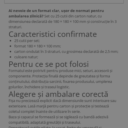
Ai nevoie de un format clar, ușor de normat pentru
ambalarea zilnică?
Set cu 25 cutii din carton natur, cu
dimensiunea declarată de 180 × 180 × 100 mm și construcție în 3
straturi.
Caracteristici confirmate
25 cutii per set;
format 180 × 180 × 100 mm;
carton ondulat în 3 straturi, cu grosimea declarată de 2,5 mm;
culoare natur;
Pentru ce se pot folosi
Formatul este potrivit pentru produse mici, seturi, accesorii și
componente. Protecția finală depinde de greutatea și forma
conținutului, distribuția sarcinii, fixarea produsului, umplerea
golurilor, închidere și traseul logistic.
Alegere și ambalare corectă
Fișa nu precizează explicit dacă dimensiunile sunt interioare sau
exterioare. Lasă marjă pentru carton și protecție și testează
coletul complet înainte de utilizare în serie.
Baza și capacul se formează și se sigilează cu bandă adezivă
compatibilă, adaptată greutății și traseului.
Depozitează cutiile pliate, la uscat, ferite de umezeală și