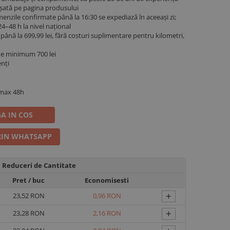
fișată pe pagina produsului
menzile confirmate până la 16:30 se expediază în aceeași zi;
4–48 h la nivel național
ână la 699,99 lei, fără costuri suplimentare pentru kilometri,
de minimum 700 lei
enți
 max 48h
A IN COS
IN WHATSAPP
Reduceri de Cantitate
Pret
/ buc
Economisesti
+
23,52 RON
0,96 RON
+
23,28 RON
2,16 RON