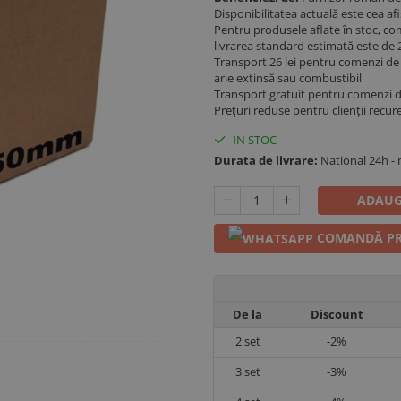
Disponibilitatea actuală este cea a
Pentru produsele aflate în stoc, co
livrarea standard estimată este de 2
Transport 26 lei pentru comenzi de p
arie extinsă sau combustibil
Transport gratuit pentru comenzi 
Prețuri reduse pentru clienții recur
IN STOC
Durata de livrare:
National 24h -
ADAUG
COMANDĂ PR
De la
Discount
2
set
-2%
3
set
-3%