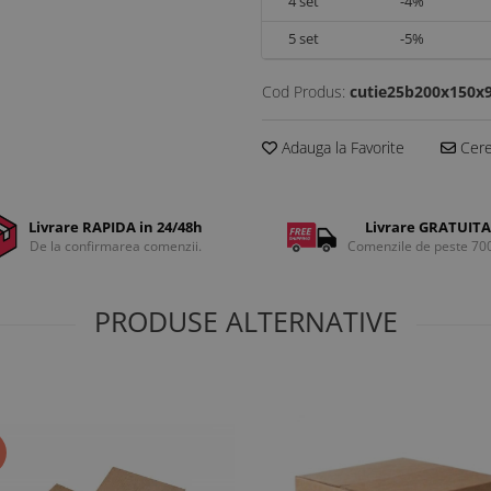
4
set
-4%
5
set
-5%
Cod Produs:
cutie25b200x150x
Adauga la Favorite
Cere 
Livrare RAPIDA in 24/48h
Livrare GRATUITA
De la confirmarea comenzii.
Comenzile de peste 70
PRODUSE ALTERNATIVE