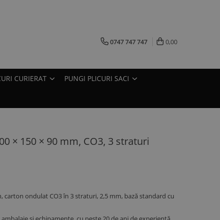
0747 747 747
0,00
CURI CURIERAT
PUNGI PLICURI SACI
200 × 150 × 90 mm, CO3, 3 straturi
m, carton ondulat CO3 în 3 straturi, 2,5 mm, bază standard cu
ambalaje și echipamente, cu peste 20 de ani de experiență