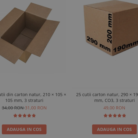
utii din carton natur, 210 × 105 ×
25 cutii carton natur, 290 × 1
105 mm, 3 straturi
mm, CO3, 3 straturi
34,00 RON
31,00 RON
49,00 RON
ADAUGA IN COS
ADAUGA IN COS