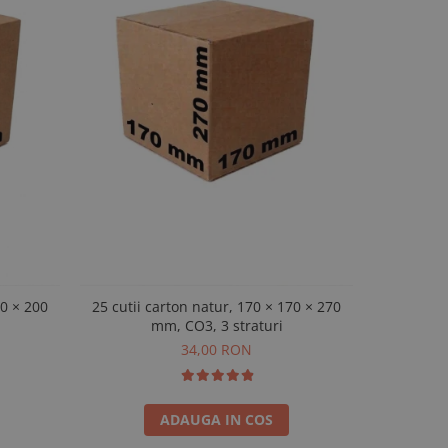
90 × 200
25 cutii carton natur, 170 × 170 × 270
Set 25 cuti
mm, CO3, 3 straturi
34,00 RON
ADAUGA IN COS