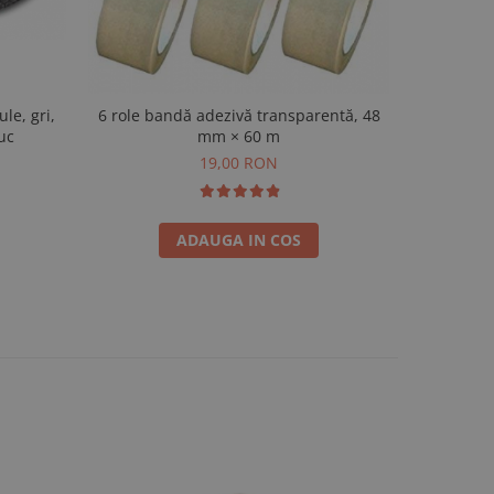
ule, gri,
1 rolă ba
6 role bandă adezivă transparentă, 48
uc
mm × 60 m
19,00 RON
ADAUGA IN COS