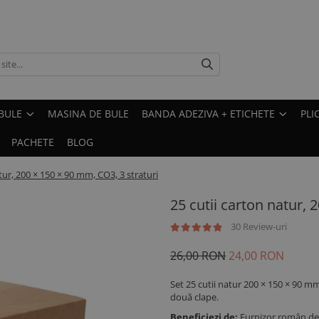
BULE
MASINA DE BULE
BANDA ADEZIVA + ETICHETE
PLI
PACHETE
BLOG
tur, 200 × 150 × 90 mm, CO3, 3 straturi
25 cutii carton natur, 
30 Review-uri
26,00 RON
24,00 RON
Set 25 cutii natur 200 × 150 × 90 m
două clape.
Beneficiezi de:
Furnizor român de 