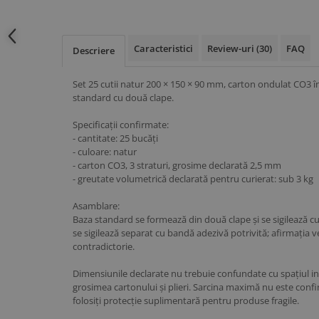
Caracteristici
Review-uri
(30)
FAQ
Descriere
Set 25 cutii natur 200 × 150 × 90 mm, carton ondulat CO3 în
standard cu două clape.
Specificații confirmate:
- cantitate: 25 bucăți
- culoare: natur
- carton CO3, 3 straturi, grosime declarată 2,5 mm
- greutate volumetrică declarată pentru curierat: sub 3 kg
Asamblare:
Baza standard se formează din două clape și se sigilează 
se sigilează separat cu bandă adezivă potrivită; afirmația 
contradictorie.
Dimensiunile declarate nu trebuie confundate cu spațiul int
grosimea cartonului și plieri. Sarcina maximă nu este confir
folosiți protecție suplimentară pentru produse fragile.