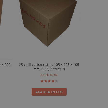
0 × 200
25 cutii carton natur, 105 × 105 × 105
Set 25 cutii 
mm, CO3, 3 straturi
× 10
22,00 RON
ADAUGA IN COS
A