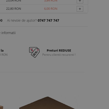
+
23,04 RON
3,84 RON
+
22,80 RON
6,00 RON
90
Ai nevoie de ajutor?
0747 747 747
informatii
 la
Preturi REDUSE
0 RON
Pentru clientii recurenti !