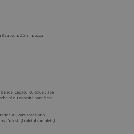
 3 straturi, 2,5 mm, bază
cu bandă. Capacul cu două clape
veche că nu necesită bandă era
erior util, care scade prin
mată; testați coletul complet și