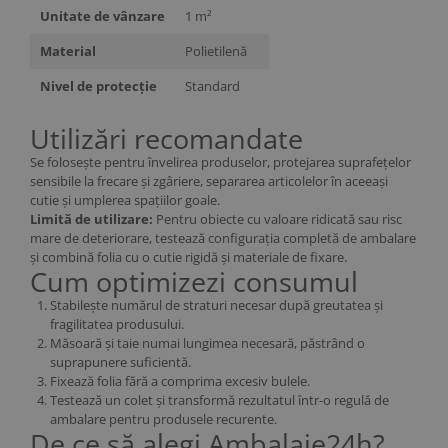
Unitate de vânzare
1 m²
Material
Polietilenă
Nivel de protecție
Standard
Utilizări recomandate
Se folosește pentru învelirea produselor, protejarea suprafețelor
sensibile la frecare și zgâriere, separarea articolelor în aceeași
cutie și umplerea spațiilor goale.
Limită de utilizare:
Pentru obiecte cu valoare ridicată sau risc
mare de deteriorare, testează configurația completă de ambalare
și combină folia cu o cutie rigidă și materiale de fixare.
Cum optimizezi consumul
Stabilește numărul de straturi necesar după greutatea și
fragilitatea produsului.
Măsoară și taie numai lungimea necesară, păstrând o
suprapunere suficientă.
Fixează folia fără a comprima excesiv bulele.
Testează un colet și transformă rezultatul într-o regulă de
ambalare pentru produsele recurente.
De ce să alegi Ambalaje24h?