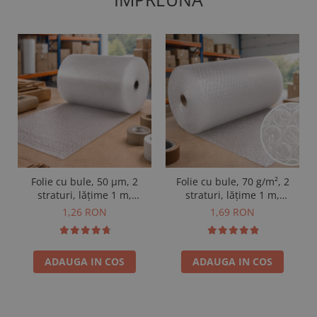
Folie cu bule, 50 µm, 2
Folie cu bule, 70 g/m², 2
straturi, lățime 1 m,
straturi, lățime 1 m,
vândută la m²
vândută la m²
1,26 RON
1,69 RON
ADAUGA IN COS
ADAUGA IN COS