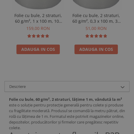
Folie cu bule, 2 straturi,
Folie cu bule, 2 straturi,
Fo
60 g/m², 1 x 100 m, 100
60 g/m², 0,3 x 100 m, 30
6
m²
m²
159,00 RON
51,00 RON
ADAUGA IN COS
ADAUGA IN COS
Descriere
Folie cu bule, 60 g/m², 2 straturi, lățime 1 m, vândută la m²
este o soluție pentru protecție generală pentru colete și produse
cu fragilitate moderată. Produsul se comandă la metru pătrat, din
rolă cu lățimea de 1 m. Formatul este potrivit magazinelor online,
depozitelor, producătorilor și firmelor care pregătesc repetitiv
colete.