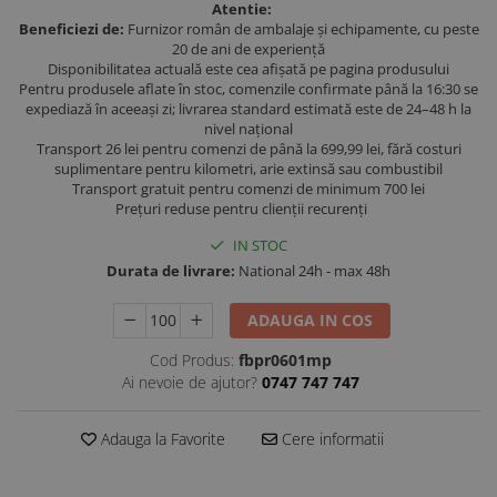
Atentie:
Beneficiezi de:
Furnizor român de ambalaje și echipamente, cu peste
20 de ani de experiență
Disponibilitatea actuală este cea afișată pe pagina produsului
Pentru produsele aflate în stoc, comenzile confirmate până la 16:30 se
expediază în aceeași zi; livrarea standard estimată este de 24–48 h la
nivel național
Transport 26 lei pentru comenzi de până la 699,99 lei, fără costuri
suplimentare pentru kilometri, arie extinsă sau combustibil
Transport gratuit pentru comenzi de minimum 700 lei
Prețuri reduse pentru clienții recurenți
IN STOC
Durata de livrare:
National 24h - max 48h
ADAUGA IN COS
Cod Produs:
fbpr0601mp
Ai nevoie de ajutor?
0747 747 747
Adauga la Favorite
Cere informatii