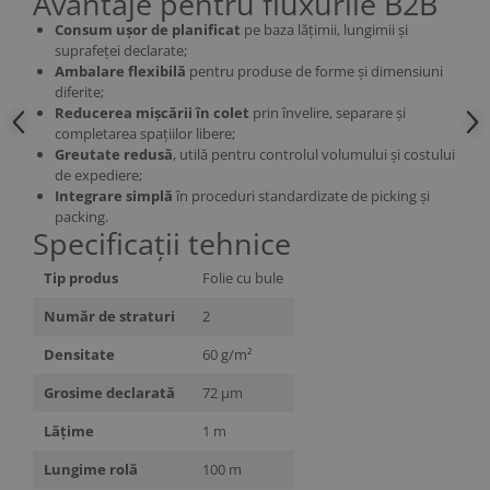
Avantaje pentru fluxurile B2B
Consum ușor de planificat
pe baza lățimii, lungimii și
suprafeței declarate;
Ambalare flexibilă
pentru produse de forme și dimensiuni
diferite;
Reducerea mișcării în colet
prin învelire, separare și
completarea spațiilor libere;
Greutate redusă
, utilă pentru controlul volumului și costului
de expediere;
Integrare simplă
în proceduri standardizate de picking și
packing.
Specificații tehnice
Tip produs
Folie cu bule
Număr de straturi
2
Densitate
60 g/m²
Grosime declarată
72 µm
Lățime
1 m
Lungime rolă
100 m