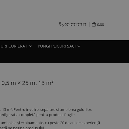
0747 747 747
0,00
CURI CURIERAT
PUNGI PLICURI SACI
ă 0,5 m × 25 m, 13 m²
, 13 m². Pentru învelire, separare și umplerea golurilor;
 configurația completă pentru produse fragile.
ambalaje și echipamente, cu peste 20 de ani de experiență
fișată pe pagina produsului