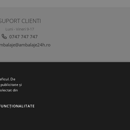
SUPORT CLIENTI
Luni - Vineri 9-17
0747 747 747
mbalaje@ambalaje24h.ro
aficul. De
publicitate și
colectat din
FUNCŢIONALITATE
©Copyright SC DC Folie SRL 2022
Produse concepute si fabricate 100% in Romania
Platforma E-
commerce by Gomag