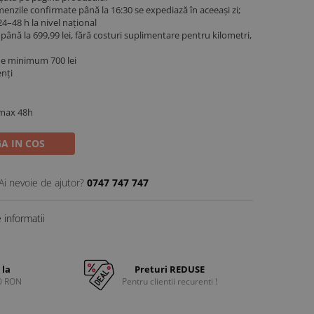
menzile confirmate până la 16:30 se expediază în aceeași zi;
4–48 h la nivel național
ână la 699,99 lei, fără costuri suplimentare pentru kilometri,
de minimum 700 lei
enți
 max 48h
A IN COS
Ai nevoie de ajutor?
0747 747 747
informatii
 la
Preturi REDUSE
0 RON
Pentru clientii recurenti !