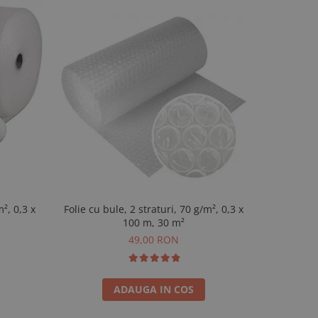
Folie cu bule, 2 straturi, 70 g/m², 0,3 x
Folie cu bu
m², 0,3 x
100 m, 30 m²
49,00 RON
ADAUGA IN COS