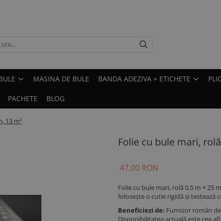
BULE
MASINA DE BULE
BANDA ADEZIVA + ETICHETE
PLI
PACHETE
BLOG
m, 13 m²
Folie cu bule mari, rol
47,00 RON
Folie cu bule mari, rolă 0,5 m × 25 m
folosește o cutie rigidă și testează
Beneficiezi de:
Furnizor român de 
Disponibilitatea actuală este cea a