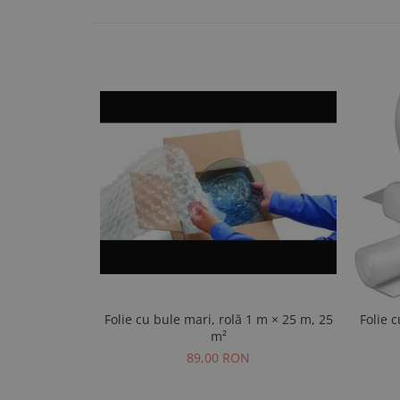
Folie cu bule mari, rolă 1 m × 25 m, 25
Folie c
m²
89,00 RON