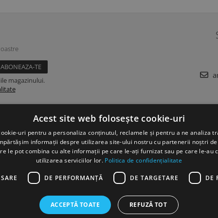
noastre
a
ile magazinului.
litate
Acest site web folosește cookie-uri
DATE COMERCIALE
ookie-uri pentru a personaliza conținutul, reclamele și pentru a ne analiza tr
ărtășim informații despre utilizarea site-ului nostru cu partenerii noștri de 
 Plata
SC DC Folie SRL
re le pot combina cu alte informații pe care le-ați furnizat sau pe care le-au 
utilizarea serviciilor lor.
Politica de confidențialitate
e Retur
j40/13451/2012
Produselor
RO 30912173
ESARE
DE PERFORMANȚĂ
DE TARGETARE
DE 
Str. Halelor nr. 22 ( "la fabrica
de folie" )
Branesti, Ilfov
ACCEPTĂ TOATE
REFUZĂ TOT