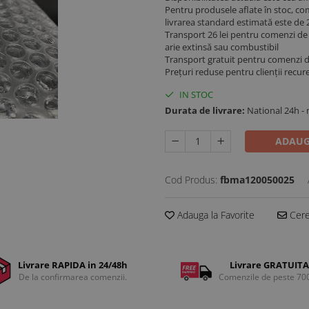
Pentru produsele aflate în stoc, co
livrarea standard estimată este de 2
Transport 26 lei pentru comenzi de p
arie extinsă sau combustibil
Transport gratuit pentru comenzi 
Prețuri reduse pentru clienții recur
IN STOC
Durata de livrare:
National 24h -
ADAUG
Cod Produs:
fbma120050025
Adauga la Favorite
Cere 
Livrare RAPIDA in 24/48h
Livrare GRATUITA
De la confirmarea comenzii.
Comenzile de peste 70