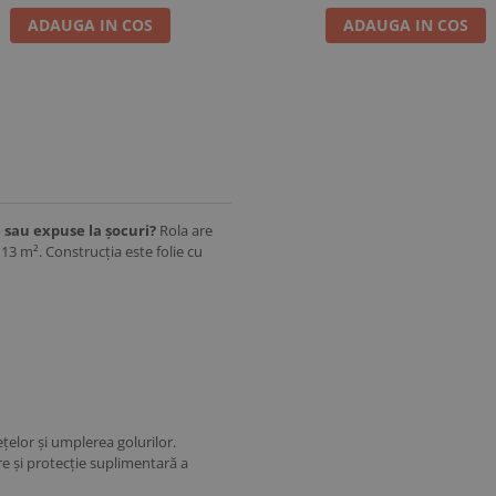
ADAUGA IN COS
ADAUGA IN COS
sau expuse la șocuri?
Rola are
13 m². Construcția este folie cu
ețelor și umplerea golurilor.
re și protecție suplimentară a