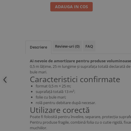
ADAUGA IN COS
Review-uri
(0)
FAQ
Descriere
Ai nevoie de amortizare pentru produse voluminoase 
0,5 m lățime, 25 m lungime și suprafața totală declarată de 
bule mari.
Caracteristici confirmate
format 0,5 m × 25 m;
suprafață totală 13 m²;
folie cu bule mari;
rolă pentru debitare după necesar.
Utilizare corectă
Poate fi folosită pentru învelire, separare, protecția supraf
Pentru produse fragile, combină folia cu o cutie rigidă, fixa
muchiilor.