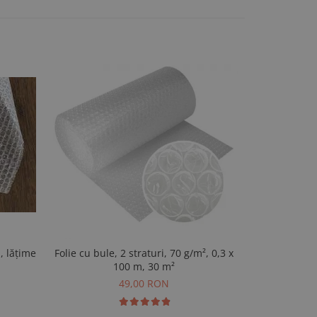
i, lățime
Folie cu bule, 2 straturi, 70 g/m², 0,3 x
Folie cu bul
100 m, 30 m²
49,00 RON