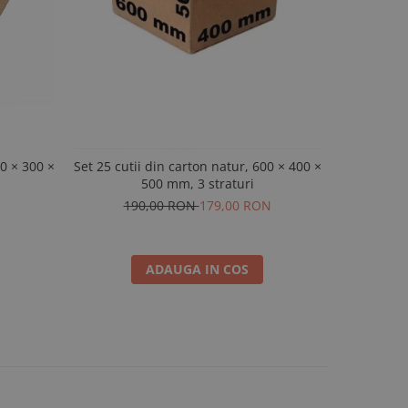
00 × 300 ×
Set 25 cutii din carton natur, 600 × 400 ×
Set 30 cuti
500 mm, 3 straturi
190,00 RON
179,00 RON
ADAUGA IN COS