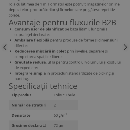
rolă cu lățimea de 1 m. Formatul este potrivit magazinelor online,
depozitelor, producătorilor și firmelor care pregătesc repetitiv
colete.
Avantaje pentru fluxurile B2B
Consum ușor de planificat
pe baza lățimii, lungimii și
suprafeței declarate;
Ambalare flexibilă
pentru produse de forme și dimensiuni
diferite;
Reducerea mișcării în colet
prin învelire, separare și
completarea spațiilor libere;
Greutate redusă
, utilă pentru controlul volumului și costului
de expediere;
Integrare simplă
în proceduri standardizate de picking și
packing.
Specificații tehnice
Tip produs
Folie cu bule
Număr de straturi
2
Densitate
60 g/m²
Grosime declarată
72 µm