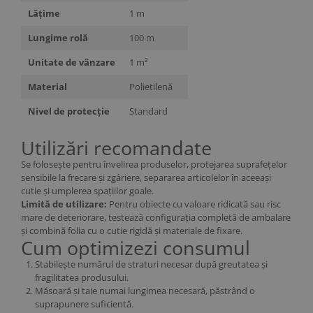
Lățime
1 m
Lungime rolă
100 m
Unitate de vânzare
1 m²
Material
Polietilenă
Nivel de protecție
Standard
Utilizări recomandate
Se folosește pentru învelirea produselor, protejarea suprafețelor
sensibile la frecare și zgâriere, separarea articolelor în aceeași
cutie și umplerea spațiilor goale.
Limită de utilizare:
Pentru obiecte cu valoare ridicată sau risc
mare de deteriorare, testează configurația completă de ambalare
și combină folia cu o cutie rigidă și materiale de fixare.
Cum optimizezi consumul
Stabilește numărul de straturi necesar după greutatea și
fragilitatea produsului.
Măsoară și taie numai lungimea necesară, păstrând o
suprapunere suficientă.