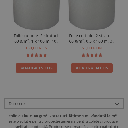
Folie cu bule, 2 straturi,
Folie cu bule, 2 straturi,
Fo
60 g/m², 1 x 100 m, 100
60 g/m², 0,3 x 100 m, 30
6
m²
m²
159,00 RON
51,00 RON
ADAUGA IN COS
ADAUGA IN COS
Descriere
Folie cu bule, 60 g/m², 2 straturi, lățime 1 m, vândută la m²
este o soluție pentru protecție generală pentru colete și produse
cu fragilitate moderată. Produsul se comandă la metru pătrat, din