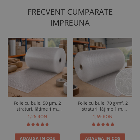
FRECVENT CUMPARATE
IMPREUNA
Folie cu bule, 50 µm, 2
Folie cu bule, 70 g/m², 2
straturi, lățime 1 m,
straturi, lățime 1 m,
vândută la m²
vândută la m²
1,26 RON
1,69 RON
ADAUGA IN COS
ADAUGA IN COS