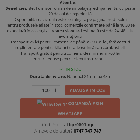
Atentie:
Beneficiezi de:
Furnizor român de ambalaje și echipamente, cu peste
20 de ani de experiență
Disponibilitatea actuală este cea afișată pe pagina produsului
Pentru produsele aflate în stoc, comenzile confirmate până la 16:30 se
expediază în aceeași zi; livrarea standard estimată este de 24–48 h la
nivel național
Transport 26 lei pentru comenzi de până la 699,99 lei, fără costuri
suplimentare pentru kilometri, arie extinsă sau combustibil
Transport gratuit pentru comenzi de minimum 700 lei
Prețuri reduse pentru clienții recurenți
IN STOC
Durata de livrare:
National 24h - max 48h
ADAUGA IN COS
COMANDĂ PRIN
WHATSAPP
Cod Produs:
fbpr0601mp
Ai nevoie de ajutor?
0747 747 747