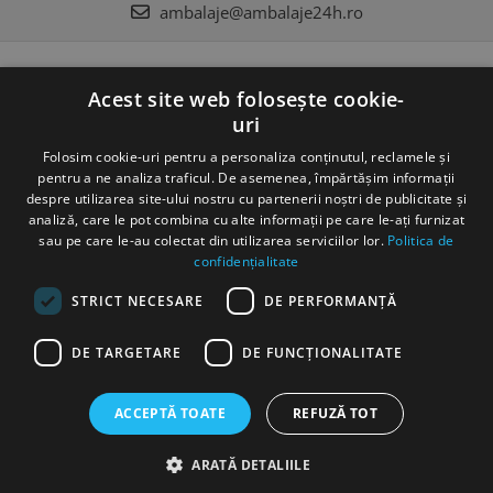
ambalaje@ambalaje24h.ro
MAGAZINUL MEU
Acest site web folosește cookie-
uri
CLIENTI
Folosim cookie-uri pentru a personaliza conținutul, reclamele și
DATE COMERCIALE
pentru a ne analiza traficul. De asemenea, împărtășim informații
despre utilizarea site-ului nostru cu partenerii noștri de publicitate și
analiză, care le pot combina cu alte informații pe care le-ați furnizat
sau pe care le-au colectat din utilizarea serviciilor lor.
Politica de
confidențialitate
STRICT NECESARE
DE PERFORMANȚĂ
©Copyright SC DC Folie SRL 2022
DE TARGETARE
DE FUNCŢIONALITATE
Produse concepute si fabricate 100% in Romania
Platforma E-
commerce by Gomag
ACCEPTĂ TOATE
REFUZĂ TOT
ARATĂ DETALIILE