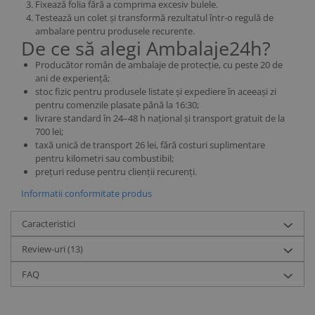
Fixează folia fără a comprima excesiv bulele.
Testează un colet și transformă rezultatul într-o regulă de
ambalare pentru produsele recurente.
De ce să alegi Ambalaje24h?
Producător român de ambalaje de protecție, cu peste 20 de
ani de experiență;
stoc fizic pentru produsele listate și expediere în aceeași zi
pentru comenzile plasate până la 16:30;
livrare standard în 24–48 h național și transport gratuit de la
700 lei;
taxă unică de transport 26 lei, fără costuri suplimentare
pentru kilometri sau combustibil;
prețuri reduse pentru clienții recurenți.
Informatii conformitate produs
Caracteristici
Review-uri
(13)
FAQ