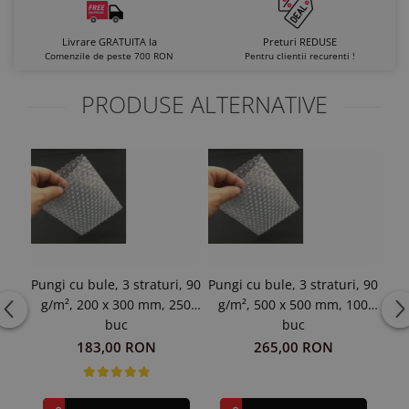
Livrare GRATUITA la
Preturi REDUSE
Comenzile de peste 700 RON
Pentru clientii recurenti !
PRODUSE ALTERNATIVE
Pungi cu bule, 3 straturi, 90
Pungi cu bule, 3 straturi, 90
Pung
g/m², 200 x 300 mm, 250
g/m², 500 x 500 mm, 100
g/
buc
buc
183,00 RON
265,00 RON