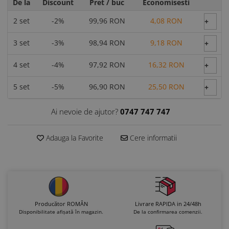
De la
Discount
Pret
/ buc
Economisesti
2
set
-2%
99,96 RON
4,08 RON
+
3
set
-3%
98,94 RON
9,18 RON
+
4
set
-4%
97,92 RON
16,32 RON
+
5
set
-5%
96,90 RON
25,50 RON
+
Ai nevoie de ajutor?
0747 747 747
Adauga la Favorite
Cere informatii
Producător ROMÂN
Livrare RAPIDA in 24/48h
Disponibilitate afișată în magazin.
De la confirmarea comenzii.