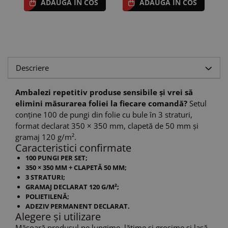
ADAUGA IN COS
ADAUGA IN COS
Descriere
Ambalezi repetitiv produse sensibile și vrei să
elimini măsurarea foliei la fiecare comandă?
Setul
conține 100 de pungi din folie cu bule în 3 straturi,
format declarat 350 × 350 mm, clapetă de 50 mm și
gramaj 120 g/m².
Caracteristici confirmate
100 PUNGI PER SET;
350 × 350 MM + CLAPETĂ 50 MM;
3 STRATURI;
GRAMAJ DECLARAT 120 G/M²;
POLIETILENĂ;
ADEZIV PERMANENT DECLARAT.
Alegere și utilizare
Măsoară produsul pe lungime, lățime și grosime și lasă