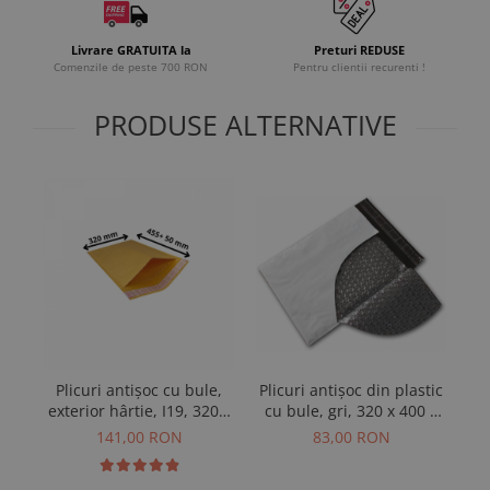
Livrare GRATUITA la
Preturi REDUSE
Comenzile de peste 700 RON
Pentru clientii recurenti !
PRODUSE ALTERNATIVE
Plicuri antișoc din plastic
Plicuri antișoc cu bule,
P
cu bule, gri, 320 x 400 +
exterior hârtie, I19, 320 x
ext
50 mm, 50 buc
455 + 50 mm, 100 buc
83,00 RON
141,00 RON