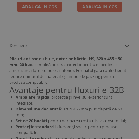
ADAUGA IN COS
ADAUGA IN COS
Descriere
Plicuri antișoc cu bule, exterior hârtie, I19, 320 x 455 + 50
mm, 20 buc.
combină un strat exterior pentru expediere cu
amortizarea foliei cu bule la interior. Formatul gata confecționat
reduce numărul de materiale și timpul de packing pentru
produse compatibile.
Avantaje pentru fluxurile B2B
Ambalare rapidă
: protecția și învelișul exterior sunt
integrate;
Dimensiune declarată
: 320 x 455 mm plus clapetă de 50
mm;
Set de 20 bucăți
pentru normarea costului și a consumului;
Protecție standard
la frecare și șocuri pentru produse
compatibile;
Greutate redusă
față de unele configurații cu cutie, când