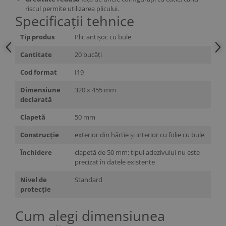
riscul permite utilizarea plicului.
Specificații tehnice
Tip produs
Plic antișoc cu bule
Cantitate
20 bucăți
Cod format
I19
Dimensiune
320 x 455 mm
declarată
Clapetă
50 mm
Construcție
exterior din hârtie și interior cu folie cu bule
Închidere
clapetă de 50 mm; tipul adezivului nu este
precizat în datele existente
Nivel de
Standard
protecție
Cum alegi dimensiunea