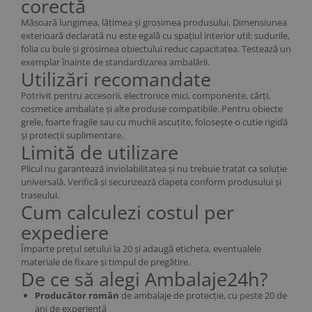
corectă
Măsoară lungimea, lățimea și grosimea produsului. Dimensiunea
exterioară declarată nu este egală cu spațiul interior util: sudurile,
folia cu bule și grosimea obiectului reduc capacitatea. Testează un
exemplar înainte de standardizarea ambalării.
Utilizări recomandate
Potrivit pentru accesorii, electronice mici, componente, cărți,
cosmetice ambalate și alte produse compatibile. Pentru obiecte
grele, foarte fragile sau cu muchii ascuțite, folosește o cutie rigidă
și protecții suplimentare.
Limită de utilizare
Plicul nu garantează inviolabilitatea și nu trebuie tratat ca soluție
universală. Verifică și securizează clapeta conform produsului și
traseului.
Cum calculezi costul per
expediere
Împarte prețul setului la 20 și adaugă eticheta, eventualele
materiale de fixare și timpul de pregătire.
De ce să alegi Ambalaje24h?
Producător român
de ambalaje de protecție, cu peste 20 de
ani de experiență