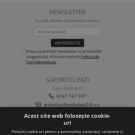
NEWSLETTER
Nu rata ofertele si promotiile noastre
Vreau sa primesc newsletter cu promotiile
magazinului. Afla mai multe in
Politica de
Confidentialitate
SUPORT CLIENTI
Luni - Vineri 9-17
0747 747 747
ambalaje@ambalaje24h.ro
Acest site web folosește cookie-
uri
MAGAZINUL MEU
Folosim cookie-uri pentru a personaliza conținutul, reclamele și