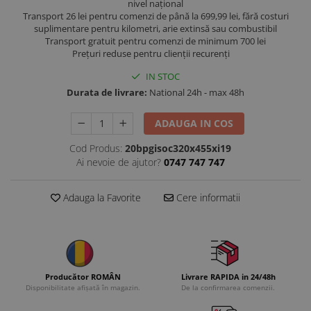
nivel național
Transport 26 lei pentru comenzi de până la 699,99 lei, fără costuri
suplimentare pentru kilometri, arie extinsă sau combustibil
Transport gratuit pentru comenzi de minimum 700 lei
Prețuri reduse pentru clienții recurenți
IN STOC
Durata de livrare:
National 24h - max 48h
ADAUGA IN COS
Cod Produs:
20bpgisoc320x455xi19
Ai nevoie de ajutor?
0747 747 747
Adauga la Favorite
Cere informatii
Producător ROMÂN
Livrare RAPIDA in 24/48h
Disponibilitate afișată în magazin.
De la confirmarea comenzii.