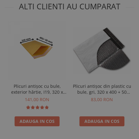
ALTI CLIENTI AU CUMPARAT
Plicuri antișoc cu bule,
Plicuri antișoc din plastic cu
exterior hârtie, I19, 320 x
bule, gri, 320 x 400 + 50
455 + 50 mm, 100 buc
mm, 50 buc
141,00 RON
83,00 RON
ADAUGA IN COS
ADAUGA IN COS