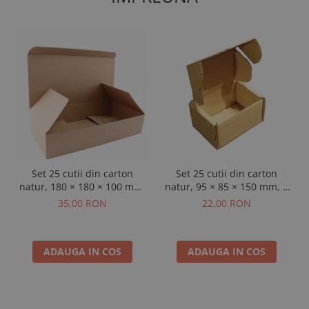
Set 25 cutii din carton
Set 25 cutii din carton
natur, 180 × 180 × 100 mm,
natur, 95 × 85 × 150 mm, 3
3 straturi
straturi
35,00 RON
22,00 RON
ADAUGA IN COS
ADAUGA IN COS