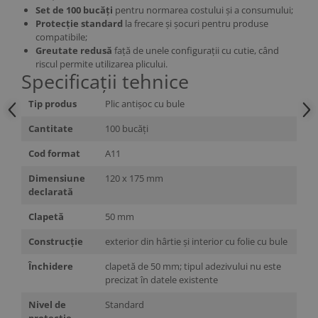
Set de 100 bucăți
pentru normarea costului și a consumului;
Protecție standard
la frecare și șocuri pentru produse
compatibile;
Greutate redusă
față de unele configurații cu cutie, când
riscul permite utilizarea plicului.
Specificații tehnice
Tip produs
Plic antișoc cu bule
Cantitate
100 bucăți
Cod format
A11
Dimensiune
120 x 175 mm
declarată
Clapetă
50 mm
Construcție
exterior din hârtie și interior cu folie cu bule
Închidere
clapetă de 50 mm; tipul adezivului nu este
precizat în datele existente
Nivel de
Standard