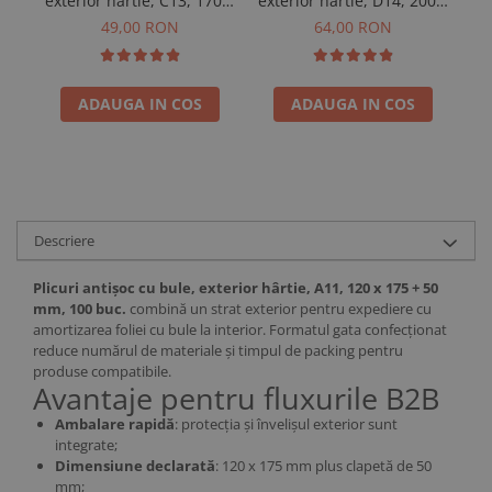
exterior hârtie, C13, 170 x
exterior hârtie, D14, 200 x
c
225 + 50 mm, 100 buc
275 + 50 mm, 100 buc
49,00 RON
64,00 RON
ADAUGA IN COS
ADAUGA IN COS
Descriere
Plicuri antișoc cu bule, exterior hârtie, A11, 120 x 175 + 50
mm, 100 buc.
combină un strat exterior pentru expediere cu
amortizarea foliei cu bule la interior. Formatul gata confecționat
reduce numărul de materiale și timpul de packing pentru
produse compatibile.
Avantaje pentru fluxurile B2B
Ambalare rapidă
: protecția și învelișul exterior sunt
integrate;
Dimensiune declarată
: 120 x 175 mm plus clapetă de 50
mm;