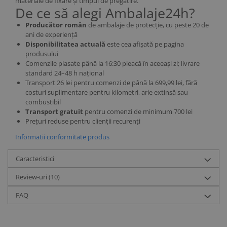
materiale de fixare și timpul de pregătire.
De ce să alegi Ambalaje24h?
Producător român
de ambalaje de protecție, cu peste 20 de
ani de experiență
Disponibilitatea actuală
este cea afișată pe pagina
produsului
Comenzile plasate până la 16:30 pleacă în aceeași zi; livrare
standard 24–48 h național
Transport 26 lei pentru comenzi de până la 699,99 lei, fără
costuri suplimentare pentru kilometri, arie extinsă sau
combustibil
Transport gratuit
pentru comenzi de minimum 700 lei
Prețuri reduse pentru clienții recurenți
Informatii conformitate produs
Caracteristici
Review-uri
(10)
FAQ