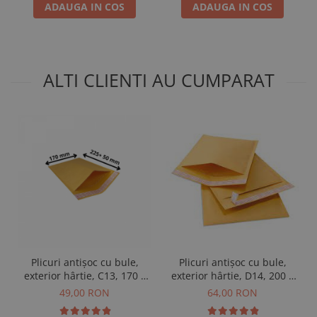
ADAUGA IN COS
ADAUGA IN COS
ALTI CLIENTI AU CUMPARAT
Plicuri antișoc cu bule,
Plicuri antișoc cu bule,
exterior hârtie, C13, 170 x
exterior hârtie, D14, 200 x
225 + 50 mm, 100 buc
275 + 50 mm, 100 buc
49,00 RON
64,00 RON