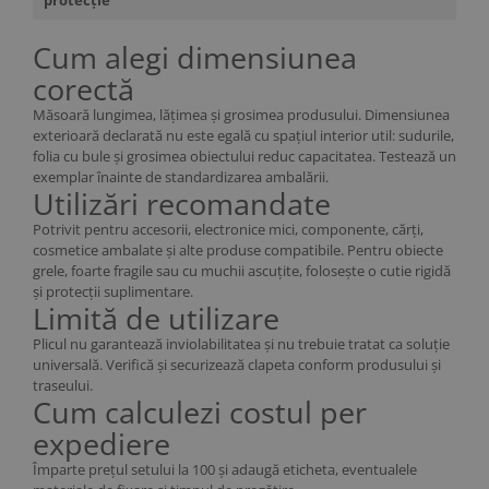
protecție
Cum alegi dimensiunea
corectă
Măsoară lungimea, lățimea și grosimea produsului. Dimensiunea
exterioară declarată nu este egală cu spațiul interior util: sudurile,
folia cu bule și grosimea obiectului reduc capacitatea. Testează un
exemplar înainte de standardizarea ambalării.
Utilizări recomandate
Potrivit pentru accesorii, electronice mici, componente, cărți,
cosmetice ambalate și alte produse compatibile. Pentru obiecte
grele, foarte fragile sau cu muchii ascuțite, folosește o cutie rigidă
și protecții suplimentare.
Limită de utilizare
Plicul nu garantează inviolabilitatea și nu trebuie tratat ca soluție
universală. Verifică și securizează clapeta conform produsului și
traseului.
Cum calculezi costul per
expediere
Împarte prețul setului la 100 și adaugă eticheta, eventualele