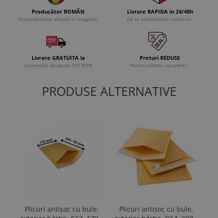
Producător ROMÂN
Livrare RAPIDA in 24/48h
Disponibilitate afișată în magazin.
De la confirmarea comenzii.
Livrare GRATUITA la
Preturi REDUSE
Comenzile de peste 700 RON
Pentru clientii recurenti !
PRODUSE ALTERNATIVE
Plicuri antișoc cu bule,
Plicuri antișoc cu bule,
Pl