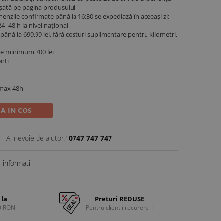
fișată pe pagina produsului
menzile confirmate până la 16:30 se expediază în aceeași zi;
4–48 h la nivel național
ână la 699,99 lei, fără costuri suplimentare pentru kilometri,
de minimum 700 lei
enți
 max 48h
A IN COS
Ai nevoie de ajutor?
0747 747 747
informatii
 la
Preturi REDUSE
0 RON
Pentru clientii recurenti !