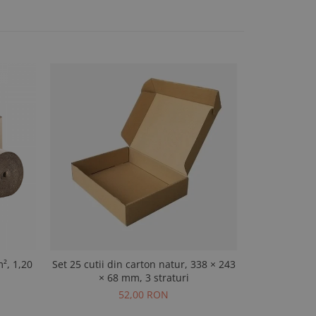
², 1,20
Set 25 cutii din carton natur, 338 × 243
Set 25 cutii 
× 68 mm, 3 straturi
430 ×
52,00 RON