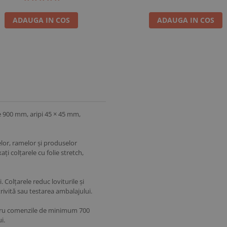
ADAUGA IN COS
ADAUGA IN COS
me 900 mm, aripi 45 × 45 mm,
elor, ramelor și produselor
ți colțarele cu folie stretch,
. Colțarele reduc loviturile și
trivită sau testarea ambalajului.
entru comenzile de minimum 700
i.