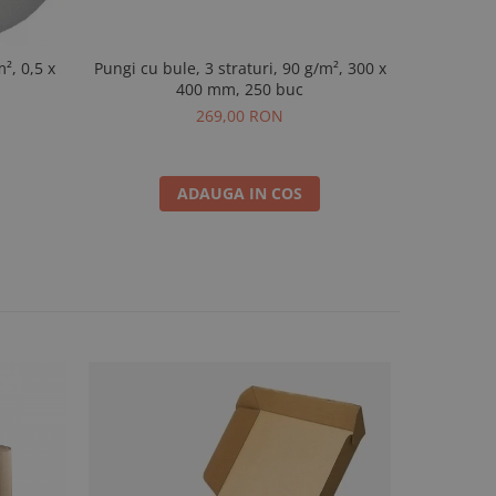
m², 0,5 x
Pungi cu bule, 3 straturi, 90 g/m², 300 x
Pungi t
400 mm, 250 buc
pentru sti
269,00 RON
ADAUGA IN COS