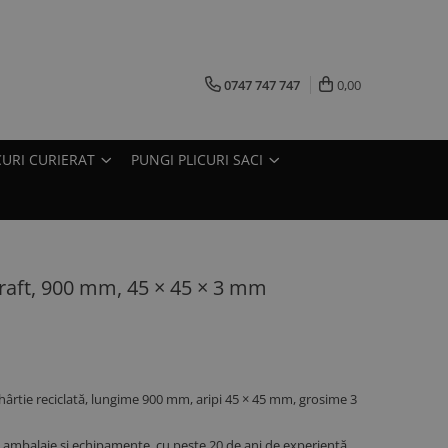
0747 747 747
0,00
CURI CURIERAT
PUNGI PLICURI SACI
Kraft, 900 mm, 45 × 45 × 3 mm
 hârtie reciclată, lungime 900 mm, aripi 45 × 45 mm, grosime 3
ambalaje și echipamente, cu peste 20 de ani de experiență