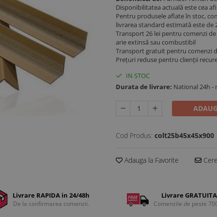
Disponibilitatea actuală este cea a
Pentru produsele aflate în stoc, co
livrarea standard estimată este de 2
Transport 26 lei pentru comenzi de p
arie extinsă sau combustibil
Transport gratuit pentru comenzi 
Prețuri reduse pentru clienții recur
IN STOC
Durata de livrare:
National 24h -
ADAUG
Cod Produs:
colt25b45x45x900
Adauga la Favorite
Cere 
Livrare RAPIDA in 24/48h
Livrare GRATUITA
De la confirmarea comenzii.
Comenzile de peste 70