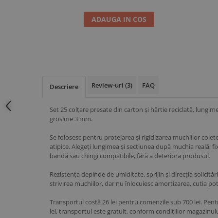
ADAUGA IN COS
Review-uri
(3)
FAQ
Descriere
Set 25 colțare presate din carton și hârtie reciclată, lungi
grosime 3 mm.
Se folosesc pentru protejarea și rigidizarea muchiilor colet
atipice. Alegeți lungimea și secțiunea după muchia reală; fixa
bandă sau chingi compatibile, fără a deteriora produsul.
Rezistența depinde de umiditate, sprijin și direcția solicitării
strivirea muchiilor, dar nu înlocuiesc amortizarea, cutia po
Transportul costă 26 lei pentru comenzile sub 700 lei. P
lei, transportul este gratuit, conform condițiilor magazinulu