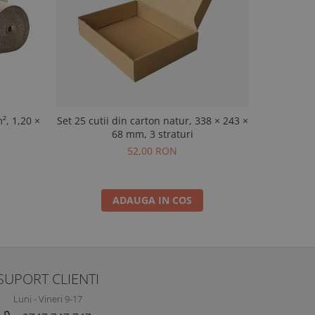
², 1,20 ×
Set 25 cutii din carton natur, 338 × 243 ×
Set 25 cut
68 mm, 3 straturi
43
52,00 RON
ADAUGA IN COS
SUPORT CLIENTI
Luni - Vineri 9-17