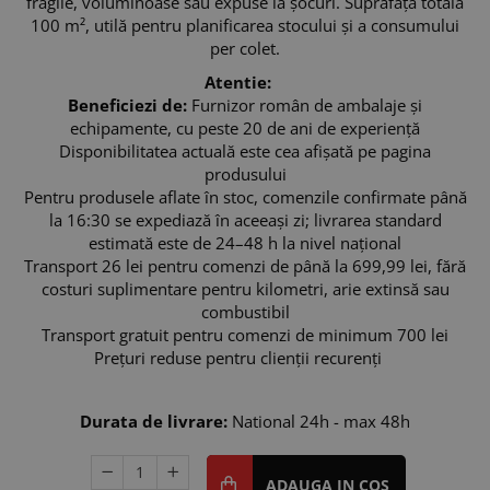
fragile, voluminoase sau expuse la șocuri. Suprafață totală
100 m², utilă pentru planificarea stocului și a consumului
per colet.
Atentie:
Beneficiezi de:
Furnizor român de ambalaje și
echipamente, cu peste 20 de ani de experiență
Disponibilitatea actuală este cea afișată pe pagina
produsului
Pentru produsele aflate în stoc, comenzile confirmate până
la 16:30 se expediază în aceeași zi; livrarea standard
estimată este de 24–48 h la nivel național
Transport 26 lei pentru comenzi de până la 699,99 lei, fără
costuri suplimentare pentru kilometri, arie extinsă sau
combustibil
Transport gratuit pentru comenzi de minimum 700 lei
Prețuri reduse pentru clienții recurenți
In stoc
Durata de livrare:
National 24h - max 48h
ADAUGA IN COS