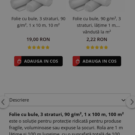
Fol
Folie cu bule, 3 straturi, 90
Folie cu bule, 90 g/m², 3
g/
g/m², 1 x 10 m, 10 m²
straturi, lățime 1 m,
vândută la m²
19,00 RON
2,22 RON
ADAUGA IN COS
ADAUGA IN COS
Descriere
Folie cu bule, 3 straturi, 90 g/m², 1 x 100 m, 100 m²
este o soluție pentru protecție ridicată pentru produse
fragile, voluminoase sau expuse la șocuri. Rola are 1 m
lățime și 100 m lungime, cu o suprafață totală de 100