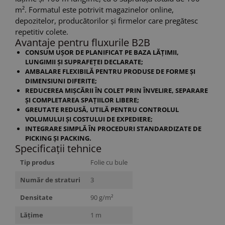
m². Formatul este potrivit magazinelor online,
depozitelor, producătorilor și firmelor care pregătesc
repetitiv colete.
Avantaje pentru fluxurile B2B
CONSUM UȘOR DE PLANIFICAT
PE BAZA LĂȚIMII,
LUNGIMII ȘI SUPRAFEȚEI DECLARATE;
AMBALARE FLEXIBILĂ
PENTRU PRODUSE DE FORME ȘI
DIMENSIUNI DIFERITE;
REDUCEREA MIȘCĂRII ÎN COLET
PRIN ÎNVELIRE, SEPARARE
ȘI COMPLETAREA SPAȚIILOR LIBERE;
GREUTATE REDUSĂ
, UTILĂ PENTRU CONTROLUL
VOLUMULUI ȘI COSTULUI DE EXPEDIERE;
INTEGRARE SIMPLĂ
ÎN PROCEDURI STANDARDIZATE DE
PICKING ȘI PACKING.
Specificații tehnice
Tip produs
Folie cu bule
Număr de straturi
3
Densitate
90 g/m²
Lățime
1 m