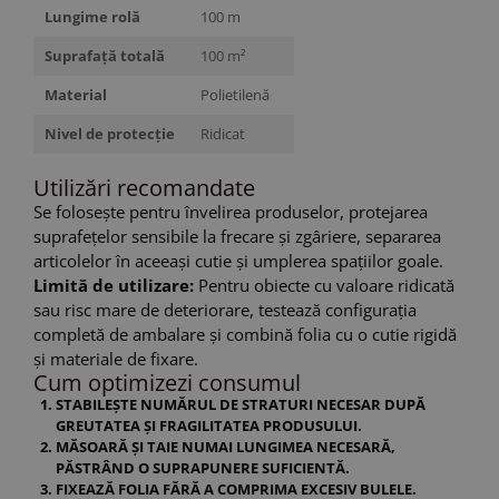
Lungime rolă
100 m
Suprafață totală
100 m²
Material
Polietilenă
Nivel de protecție
Ridicat
Utilizări recomandate
Se folosește pentru învelirea produselor, protejarea
suprafețelor sensibile la frecare și zgâriere, separarea
articolelor în aceeași cutie și umplerea spațiilor goale.
Limită de utilizare:
Pentru obiecte cu valoare ridicată
sau risc mare de deteriorare, testează configurația
completă de ambalare și combină folia cu o cutie rigidă
și materiale de fixare.
Cum optimizezi consumul
STABILEȘTE NUMĂRUL DE STRATURI NECESAR DUPĂ
GREUTATEA ȘI FRAGILITATEA PRODUSULUI.
MĂSOARĂ ȘI TAIE NUMAI LUNGIMEA NECESARĂ,
PĂSTRÂND O SUPRAPUNERE SUFICIENTĂ.
FIXEAZĂ FOLIA FĂRĂ A COMPRIMA EXCESIV BULELE.