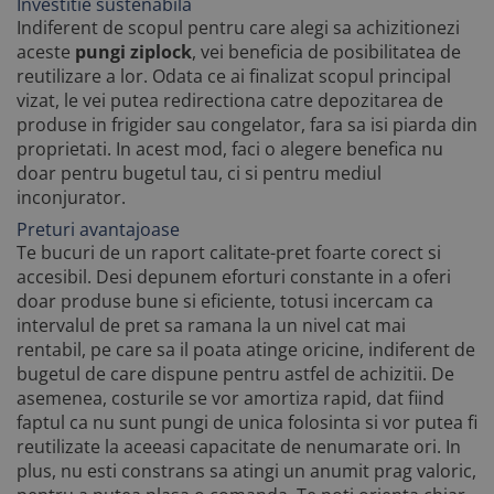
Investitie sustenabila
Indiferent de scopul pentru care alegi sa achizitionezi
aceste
pungi ziplock
, vei beneficia de posibilitatea de
reutilizare a lor. Odata ce ai finalizat scopul principal
vizat, le vei putea redirectiona catre depozitarea de
produse in frigider sau congelator, fara sa isi piarda din
proprietati. In acest mod, faci o alegere benefica nu
doar pentru bugetul tau, ci si pentru mediul
inconjurator.
Preturi avantajoase
Te bucuri de un raport calitate-pret foarte corect si
accesibil. Desi depunem eforturi constante in a oferi
doar produse bune si eficiente, totusi incercam ca
intervalul de pret sa ramana la un nivel cat mai
rentabil, pe care sa il poata atinge oricine, indiferent de
bugetul de care dispune pentru astfel de achizitii. De
asemenea, costurile se vor amortiza rapid, dat fiind
faptul ca nu sunt pungi de unica folosinta si vor putea fi
reutilizate la aceeasi capacitate de nenumarate ori. In
plus, nu esti constrans sa atingi un anumit prag valoric,