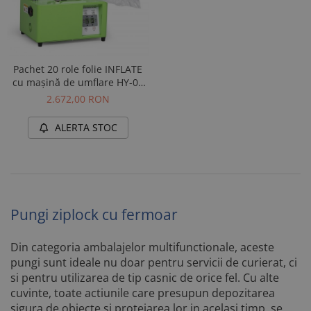
Pachet 20 role folie INFLATE
cu mașină de umflare HY-01
inclusă
2.672,00 RON
ALERTA STOC
Pungi ziplock cu fermoar
Din categoria ambalajelor multifunctionale, aceste
pungi sunt ideale nu doar pentru servicii de curierat, ci
si pentru utilizarea de tip casnic de orice fel. Cu alte
cuvinte, toate actiunile care presupun depozitarea
sigura de obiecte si protejarea lor in acelasi timp, se