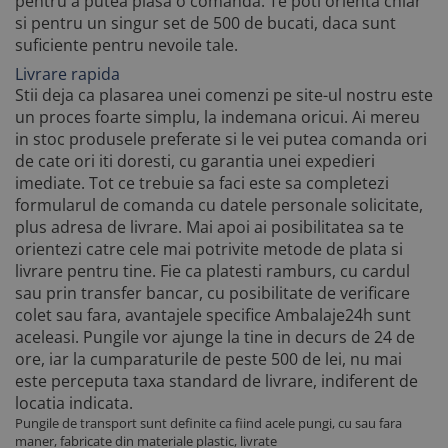
pentru a putea plasa o comanda. Te poti orienta chiar
si pentru un singur set de 500 de bucati, daca sunt
suficiente pentru nevoile tale.
Livrare rapida
Stii deja ca plasarea unei comenzi pe site-ul nostru este
un proces foarte simplu, la indemana oricui. Ai mereu
in stoc produsele preferate si le vei putea comanda ori
de cate ori iti doresti, cu garantia unei expedieri
imediate. Tot ce trebuie sa faci este sa completezi
formularul de comanda cu datele personale solicitate,
plus adresa de livrare. Mai apoi ai posibilitatea sa te
orientezi catre cele mai potrivite metode de plata si
livrare pentru tine. Fie ca platesti ramburs, cu cardul
sau prin transfer bancar, cu posibilitate de verificare
colet sau fara, avantajele specifice Ambalaje24h sunt
aceleasi. Pungile vor ajunge la tine in decurs de 24 de
ore, iar la cumparaturile de peste 500 de lei, nu mai
este perceputa taxa standard de livrare, indiferent de
locatia indicata.
Pungile de transport sunt definite ca fiind acele pungi, cu sau fara
maner, fabricate din materiale plastic, livrate