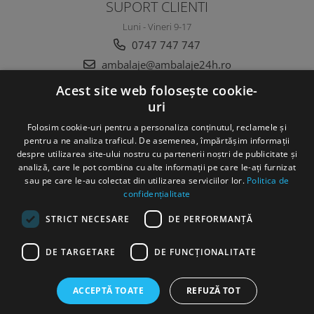
SUPORT CLIENTI
Luni - Vineri 9-17
0747 747 747
ambalaje@ambalaje24h.ro
Acest site web folosește cookie-
uri
MAGAZINUL MEU
Folosim cookie-uri pentru a personaliza conținutul, reclamele și
CLIENTI
pentru a ne analiza traficul. De asemenea, împărtășim informații
despre utilizarea site-ului nostru cu partenerii noștri de publicitate și
analiză, care le pot combina cu alte informații pe care le-ați furnizat
DATE COMERCIALE
sau pe care le-au colectat din utilizarea serviciilor lor.
Politica de
confidențialitate
STRICT NECESARE
DE PERFORMANȚĂ
DE TARGETARE
DE FUNCŢIONALITATE
©Copyright SC DC Folie SRL 2022
ACCEPTĂ TOATE
REFUZĂ TOT
Produse concepute si fabricate 100% in Romania
Platforma E-
commerce by Gomag