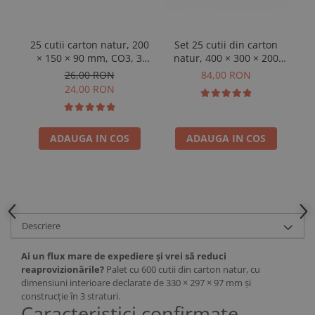
25 cutii carton natur, 200
Set 25 cutii din carton
Se
× 150 × 90 mm, CO3, 3
natur, 400 × 300 × 200
l
straturi
mm, 3 straturi
26,00 RON
84,00 RON
24,00 RON
ADAUGA IN COS
ADAUGA IN COS
Descriere
Ai un flux mare de expediere și vrei să reduci
reaprovizionările?
Palet cu 600 cutii din carton natur, cu
dimensiuni interioare declarate de 330 × 297 × 97 mm și
construcție în 3 straturi.
Caracteristici confirmate