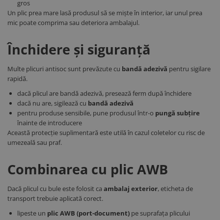
gros
Un plic prea mare lasă produsul să se miște în interior, iar unul prea
mic poate comprima sau deteriora ambalajul.
Închidere și siguranță
Multe plicuri antisoc sunt prevăzute cu
bandă adezivă
pentru sigilare
rapidă.
dacă plicul are bandă adezivă, presează ferm după închidere
dacă nu are, sigilează cu
bandă adezivă
pentru produse sensibile, pune produsul într-o
pungă subțire
înainte de introducere
Această protecție suplimentară este utilă în cazul coletelor cu risc de
umezeală sau praf.
Combinarea cu plic AWB
Dacă plicul cu bule este folosit ca
ambalaj exterior
, eticheta de
transport trebuie aplicată corect.
lipeste un
plic AWB (port-document)
pe suprafața plicului