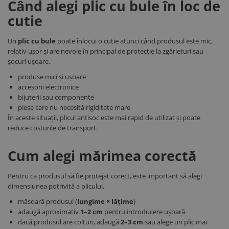
Când alegi plic cu bule în loc de
cutie
Un
plic cu bule
poate înlocui o cutie atunci când produsul este mic,
relativ ușor și are nevoie în principal de protecție la zgârieturi sau
șocuri ușoare.
produse mici și ușoare
accesorii electronice
bijuterii sau componente
piese care nu necesită rigiditate mare
În aceste situații, plicul antisoc este mai rapid de utilizat și poate
reduce costurile de transport.
Cum alegi mărimea corectă
Pentru ca produsul să fie protejat corect, este important să alegi
dimensiunea potrivită a plicului.
măsoară produsul (
lungime × lățime
)
adaugă aproximativ
1–2 cm
pentru introducere ușoară
dacă produsul are colțuri, adaugă
2–3 cm
sau alege un plic mai