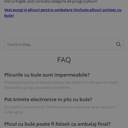
mici și fragile, poți consulta categoria de pungi și plicuri:
Vezi pungi și plicuri pentru ambalare (inclusiv plicuri antisoc cu
bule)
FAQ
Plicurile cu bule sunt impermeabile?
Protejeaza bine la umezeala usoara, dar pentru lichide sau risc mare
foloseste o punga secundara in interior.
Pot trimite electronice in plic cu bule?
Da, pentru accesorii mici. Pentru produse valoroase, ia in calcul si o
cutie rigida.
Plicul cu bule poate fi folosit ca ambalaj final?