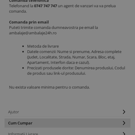
Comanda telefonica
Telefonand la
0747 747 747
un agent de vanzari va va prelua
comanda.
Comanda prin email
Puteti trimite comanda dumneavostra pe email la
ambalaje@ambalaje24h.ro
Metoda de livrare
Datele comenzii: Nume si prenume, Adresa complete
(Judet, Localitate, Strada, Numar, Scara, Bloc, etaj,
Apartament, Interfon daca e cazul).
Precizati produsele dorite: Denumirea produslui, Codul
de produs sau link-ul produsului.
Nu exista valoare minima pentru o comanda.
Ajutor
Cum Cumpar
Informatii Livrare