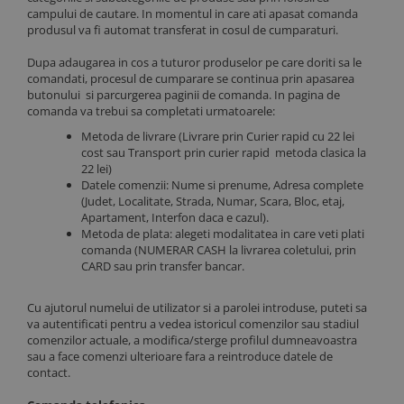
campului de cautare. In momentul in care ati apasat comanda
produsul va fi automat transferat in cosul de cumparaturi.
Dupa adaugarea in cos a tuturor produselor pe care doriti sa le
comandati, procesul de cumparare se continua prin apasarea
butonului si parcurgerea paginii de comanda. In pagina de
comanda va trebui sa completati urmatoarele:
Metoda de livrare (Livrare prin Curier rapid cu 22 lei
cost sau Transport prin curier rapid metoda clasica la
22 lei)
Datele comenzii: Nume si prenume, Adresa complete
(Judet, Localitate, Strada, Numar, Scara, Bloc, etaj,
Apartament, Interfon daca e cazul).
Metoda de plata: alegeti modalitatea in care veti plati
comanda (NUMERAR CASH la livrarea coletului, prin
CARD sau prin transfer bancar.
Cu ajutorul numelui de utilizator si a parolei introduse, puteti sa
va autentificati pentru a vedea istoricul comenzilor sau stadiul
comenzilor actuale, a modifica/sterge profilul dumneavoastra
sau a face comenzi ulterioare fara a reintroduce datele de
contact.