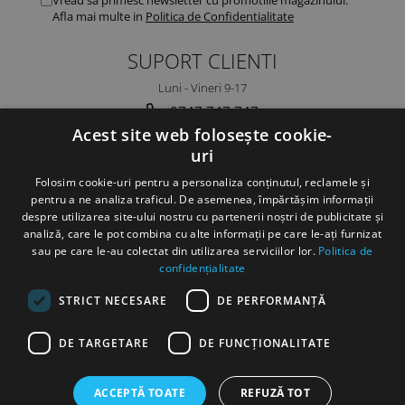
Afla mai multe in
Politica de Confidentialitate
SUPORT CLIENTI
Luni - Vineri 9-17
0747 747 747
Acest site web folosește cookie-
ambalaje@ambalaje24h.ro
uri
MAGAZINUL MEU
Folosim cookie-uri pentru a personaliza conținutul, reclamele și
pentru a ne analiza traficul. De asemenea, împărtășim informații
CLIENTI
despre utilizarea site-ului nostru cu partenerii noștri de publicitate și
analiză, care le pot combina cu alte informații pe care le-ați furnizat
DATE COMERCIALE
sau pe care le-au colectat din utilizarea serviciilor lor.
Politica de
confidențialitate
STRICT NECESARE
DE PERFORMANȚĂ
DE TARGETARE
DE FUNCŢIONALITATE
ACCEPTĂ TOATE
REFUZĂ TOT
©Copyright SC DC Folie SRL 2022