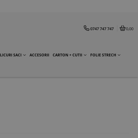
0747 747 747
0,00
LICURI SACI
ACCESORII
CARTON + CUTII
FOLIE STRECH