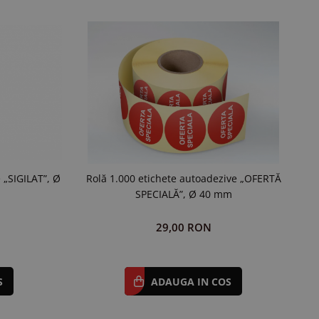
 „SIGILAT”, Ø
Rolă 1.000 etichete autoadezive „OFERTĂ
R
SPECIALĂ”, Ø 40 mm
29,00 RON
S
ADAUGA IN COS