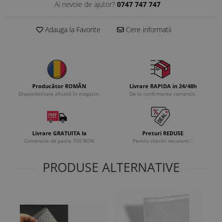
Ai nevoie de ajutor?
0747 747 747
Adauga la Favorite
Cere informatii
Producător ROMÂN
Livrare RAPIDA in 24/48h
Disponibilitate afișată în magazin.
De la confirmarea comenzii.
Livrare GRATUITA la
Preturi REDUSE
Comenzile de peste 700 RON
Pentru clientii recurenti !
PRODUSE ALTERNATIVE