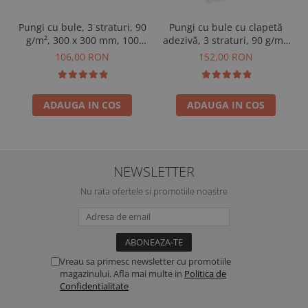
Pungi cu bule, 3 straturi, 90
Pungi cu bule cu clapetă
g/m², 300 x 300 mm, 100
adezivă, 3 straturi, 90 g/m²,
buc
300 x 400 + 50 mm, 100 buc
106,00 RON
152,00 RON
ADAUGA IN COS
ADAUGA IN COS
NEWSLETTER
Nu rata ofertele si promotiile noastre
Vreau sa primesc newsletter cu promotiile
magazinului. Afla mai multe in
Politica de
Confidentialitate