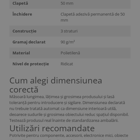
Clapetă
50 mm
Închidere
Clapetă adezivă permanentă de 50
mm
Construcție
3 straturi
Gramaj declarat
90 g/m²
Material
Polietilenă
Nivel de protecție
Ridicat
Cum alegi dimensiunea
corectă
Măsoară lungimea, lățimea și grosimea produsului și lasă
toleranță pentru introducere și sigilare. Dimensiunea declarată
nu trebuie tratată automat ca dimensiune interioară utilă,
deoarece sudurile și grosimea obiectului reduc spațiul disponibil.
Testează produsul real înainte de standardizarea ambalării.
Utilizări recomandate
Potrivite pentru componente, accesorii, electronice mici, obiecte