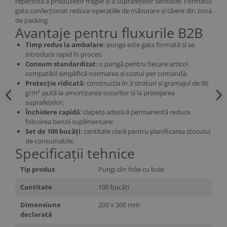
repetitivă a produselor fragile și a suprafețelor sensibile. Formatul
gata confecționat reduce operațiile de măsurare și tăiere din zona
de packing.
Avantaje pentru fluxurile B2B
Timp redus la ambalare
: punga este gata formată și se
introduce rapid în proces;
Consum standardizat
: o pungă pentru fiecare articol
compatibil simplifică normarea și costul per comandă;
Protecție ridicată
: construcția în 3 straturi și gramajul de 90
g/m² ajută la amortizarea șocurilor și la protejarea
suprafețelor;
Închidere rapidă
: clapeta adezivă permanentă reduce
folosirea benzii suplimentare;
Set de 100 bucăți
: cantitate clară pentru planificarea stocului
de consumabile.
Specificații tehnice
Tip produs
Pungi din folie cu bule
Cantitate
100 bucăți
Dimensiune
200 x 300 mm
declarată