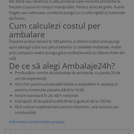
din sticlă sau ceramică și alte produse care necesită protecție la
frecare și șocuri în timpul manipulării. Pentru articole grele, foarte
fragile sau valoroase, combină punga cu o cutie rigidă și materiale
de fixare.
Cum calculezi costul per
ambalare
Împarte prețul setului la 100 pentru a obține costul unei pungi,
apoi adaugă cutia sau plicul exterior și celelalte materiale. Astfel
poți compara realist punga gata confecționată cu tăierea foliei din
rolă.
De ce să alegi Ambalaje24h?
Producător român de ambalaje de protecție, cu peste 20 de
ani de experiență;
stoc fizic pentru produsele listate și expediere în aceeași zi
pentru comenzile plasate până la 16:30;
livrare standard în 24–48 h național;
transport 26 lei până la 699,99 lei și gratuit de la 700 lei;
fără costuri suplimentare pentru kilometri, arie extinsă sau
combustibil.
Informatii conformitate produs