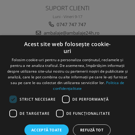
SUPORT CLIENTI
Luni - Vineri 9-17
0747 747 747
ambalaje@ambalaje24h.ro
Acest site web folosește cookie-
uri
MAGAZINUL MEU
Folosim cookie-uri pentru a personaliza conținutul, reclamele și
CLIENTI
pentru a ne analiza traficul. De asemenea, împărtășim informații
despre utilizarea site-ului nostru cu partenerii noștri de publicitate și
analiză, care le pot combina cu alte informații pe care le-ați furnizat
DATE COMERCIALE
sau pe care le-au colectat din utilizarea serviciilor lor.
Politica de
confidențialitate
STRICT NECESARE
DE PERFORMANȚĂ
DE TARGETARE
DE FUNCŢIONALITATE
©Copyright SC DC Folie SRL 2022
ACCEPTĂ TOATE
REFUZĂ TOT
Produse concepute si fabricate 100% in Romania
Platforma E-