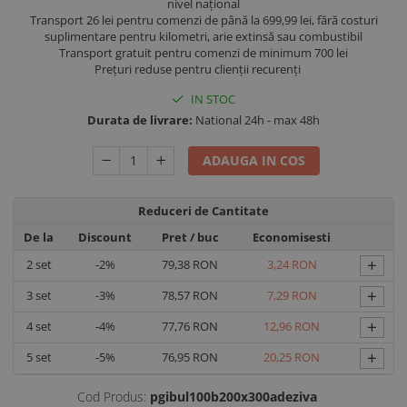
nivel național
Transport 26 lei pentru comenzi de până la 699,99 lei, fără costuri
suplimentare pentru kilometri, arie extinsă sau combustibil
Transport gratuit pentru comenzi de minimum 700 lei
Prețuri reduse pentru clienții recurenți
IN STOC
Durata de livrare:
National 24h - max 48h
ADAUGA IN COS
Reduceri de Cantitate
De la
Discount
Pret
/ buc
Economisesti
+
2
set
-2%
79,38 RON
3,24 RON
+
3
set
-3%
78,57 RON
7,29 RON
+
4
set
-4%
77,76 RON
12,96 RON
+
5
set
-5%
76,95 RON
20,25 RON
Cod Produs:
pgibul100b200x300adeziva