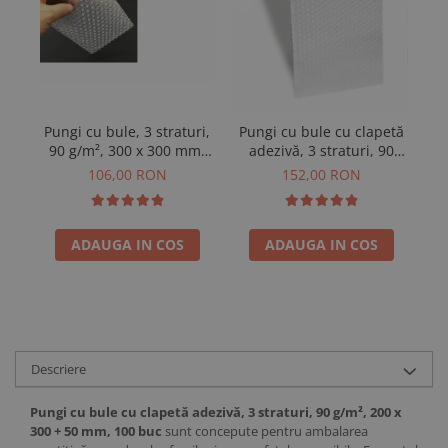
Pungi cu bule, 3 straturi,
Pungi cu bule cu clapetă
Pu
90 g/m², 300 x 300 mm,
adezivă, 3 straturi, 90
9
100 buc
g/m², 300 x 400 + 50 mm,
106,00 RON
152,00 RON
100 buc
ADAUGA IN COS
ADAUGA IN COS
Descriere
Pungi cu bule cu clapetă adezivă, 3 straturi, 90 g/m², 200 x
300 + 50 mm, 100 buc
sunt concepute pentru ambalarea