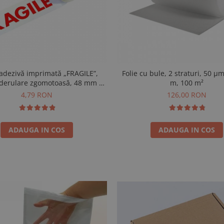
adezivă imprimată „FRAGILE”,
Folie cu bule, 2 straturi, 50 µm
 derulare zgomotoasă, 48 mm ×
m, 100 m²
60 m
4,79 RON
126,00 RON
ADAUGA IN COS
ADAUGA IN COS