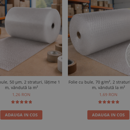
bule, 50 µm, 2 straturi, lățime 1
Folie cu bule, 70 g/m², 2 stratur
m, vândută la m²
m, vândută la m²
1,26 RON
1,69 RON
ADAUGA IN COS
ADAUGA IN COS